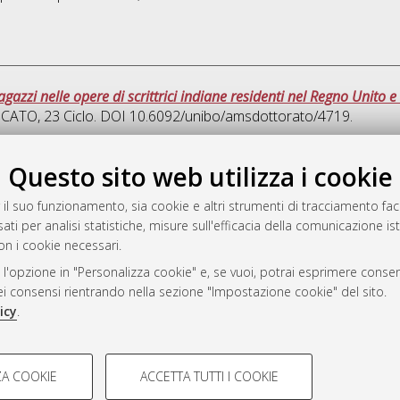
agazzi nelle opere di scrittrici indiane residenti nel Regno Unito 
ICATO
, 23 Ciclo. DOI 10.6092/unibo/amsdottorato/4719.
Que
Questo sito web utilizza i cookie
 il suo funzionamento, sia cookie e altri strumenti di tracciamento faco
rato
ati per analisi statistiche, misure sull'efficacia della comunicazione is
-7946
on i cookie necessari.
mplementato e gestito da
AlmaDL
 l'opzione in "Personalizza cookie" e, se vuoi, potrai esprimere consens
ni Cookie
dei consensi rientrando nella sezione "Impostazione cookie" del sito.
 sulla privacy
icy
.
d’uso del sito
COOKIE TECNICI - NECES
A COOKIE
ACCETTA TUTTI I COOKIE
lla navigazione degli utenti, creare
Si tratta di cookie tecnici utilizzati
i Bologna, 2007-2026.