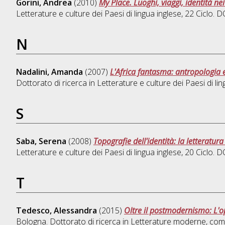
Gorini, Andrea
(2010)
My Place. Luoghi, viaggi, identità n
Letterature e culture dei Paesi di lingua inglese
, 22 Ciclo.
N
Nadalini, Amanda
(2007)
L'Africa fantasma: antropologia 
Dottorato di ricerca in
Letterature e culture dei Paesi di li
S
Saba, Serena
(2008)
Topografie dell'identità: la letteratu
Letterature e culture dei Paesi di lingua inglese
, 20 Ciclo.
T
Tedesco, Alessandra
(2015)
Oltre il postmodernismo: L'op
Bologna. Dottorato di ricerca in
Letterature moderne, comp