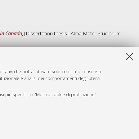
e in Canada
, [Dissertation thesis], Alma Mater Studiorum
sta lista e' stata generata il
Fri Aug 7 20:47:53 2026 CEST
.
ltativi che potrai attivare solo con il tuo consenso.
tituzionale e analisi dei comportamenti degli utenti.
i più specifici in "Mostra cookie di profilazione".
SARI
, a titolo esemplificativo, per il corretto funzionamento del sito,