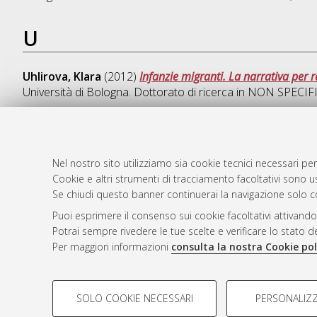
U
Uhlirova, Klara
(2012)
Infanzie migranti. La narrativa per r
Università di Bologna. Dottorato di ricerca in
NON SPECIF
Nel nostro sito utilizziamo sia cookie tecnici necessari per
AMS Dotto
Atom
Cookie e altri strumenti di tracciamento facoltativi sono us
ISSN: 2038
Rss 1.0
Se chiudi questo banner continuerai la navigazione solo c
Servizio i
Puoi esprimere il consenso sui cookie facoltativi attivando
Rss 2.0
Impostazio
Potrai sempre rivedere le tue scelte e verificare lo stato 
Informativa
Per maggiori informazioni
consulta la nostra Cookie pol
Condizioni 
COOKIE DI PROFILAZIONE - FACOLTATIVI
SOLO COOKIE NECESSARI
PERSONALIZZ
Si tratta di cookie utilizzati per analizzare le caratteristiche de
© ALMA MATER STUDIORUM - Università d