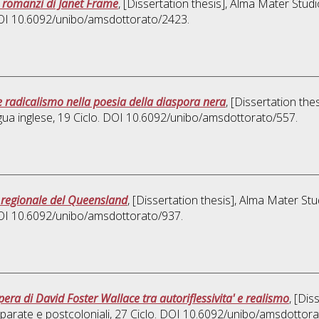
ei romanzi di Janet Frame
, [Dissertation thesis], Alma Mater Stud
 DOI 10.6092/unibo/amsdottorato/2423.
e radicalismo nella poesia della diaspora nera
, [Dissertation th
ngua inglese
, 19 Ciclo. DOI 10.6092/unibo/amsdottorato/557.
ra regionale del Queensland
, [Dissertation thesis], Alma Mater St
 DOI 10.6092/unibo/amsdottorato/937.
era di David Foster Wallace tra autoriflessivita' e realismo
, [Dis
arate e postcoloniali
, 27 Ciclo. DOI 10.6092/unibo/amsdottor