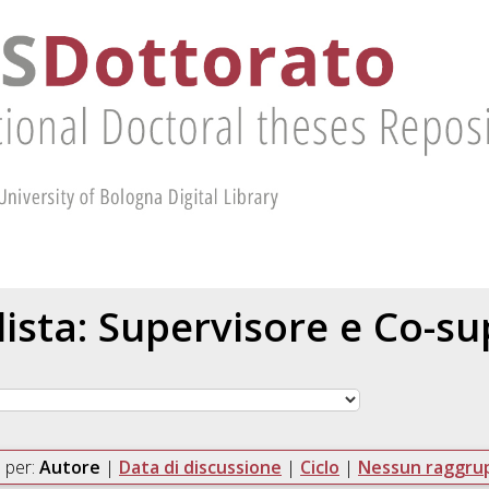
 lista: Supervisore e Co-s
 per:
Autore
|
Data di discussione
|
Ciclo
|
Nessun raggr