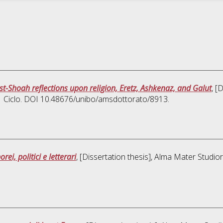
לשנה הבאה בירו“ Post-Shoah reflections upon religion, Eretz, Ashkenaz, and Galut
, [
31 Ciclo. DOI 10.48676/unibo/amsdottorato/8913.
ei, politici e letterari
, [Dissertation thesis], Alma Mater Studio