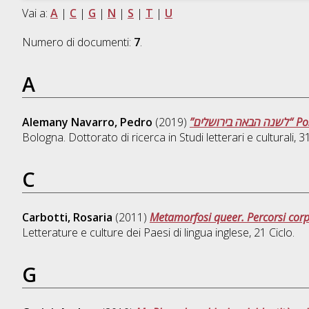
Vai a:
A
|
C
|
G
|
N
|
S
|
T
|
U
Numero di documenti:
7
.
A
Alemany Navarro, Pedro
(2019)
”שלים
Bologna. Dottorato di ricerca in
Studi letterari e culturali
, 
C
Carbotti, Rosaria
(2011)
Metamorfosi queer. Percorsi corpor
Letterature e culture dei Paesi di lingua inglese
, 21 Ciclo.
G