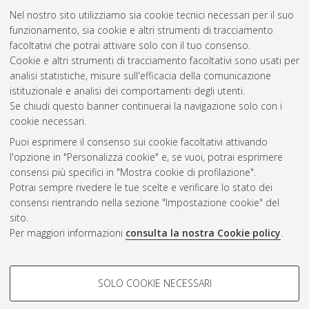
Nel nostro sito utilizziamo sia cookie tecnici necessari per il suo
funzionamento, sia cookie e altri strumenti di tracciamento
facoltativi che potrai attivare solo con il tuo consenso.
Cookie e altri strumenti di tracciamento facoltativi sono usati per
Gestione del documento:
analisi statistiche, misure sull'efficacia della comunicazione
istituzionale e analisi dei comportamenti degli utenti.
Se chiudi questo banner continuerai la navigazione solo con i
cookie necessari.
Atom
Puoi esprimere il consenso sui cookie facoltativi attivando
Rss 1.0
l'opzione in "Personalizza cookie" e, se vuoi, potrai esprimere
consensi più specifici in "Mostra cookie di profilazione".
Rss 2.0
Potrai sempre rivedere le tue scelte e verificare lo stato dei
consensi rientrando nella sezione "Impostazione cookie" del
sito.
AMS Dottorato
Per maggiori informazioni
consulta la nostra Cookie policy
.
ISSN: 2038-7946
Servizio implementato e gestito da
AlmaDL
Impostazioni Cookie
COOKIE DI PROFILAZIONE -
SOLO COOKIE NECESSARI
Informativa sulla privacy
FACOLTATIVI
Condizioni d’uso del sito