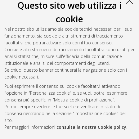
Questo sito web utilizza i
cookie
Nel nostro sito utilizziamo sia cookie tecnici necessari per il suo
funzionamento, sia cookie e altri strumenti di tracciamento
facoltativi che potrai attivare solo con il tuo consenso.
Cookie e altri strumenti di tracciamento facoltativi sono usati per
Gestione del documento:
analisi statistiche, misure sull'efficacia della comunicazione
istituzionale e analisi dei comportamenti degli utenti.
Se chiudi questo banner continuerai la navigazione solo con i
cookie necessari.
Atom
Puoi esprimere il consenso sui cookie facoltativi attivando
Rss 1.0
l'opzione in "Personalizza cookie" e, se vuoi, potrai esprimere
consensi più specifici in "Mostra cookie di profilazione".
Rss 2.0
Potrai sempre rivedere le tue scelte e verificare lo stato dei
consensi rientrando nella sezione "Impostazione cookie" del
sito.
AMS Dottorato
Per maggiori informazioni
consulta la nostra Cookie policy
.
ISSN: 2038-7946
Servizio implementato e gestito da
AlmaDL