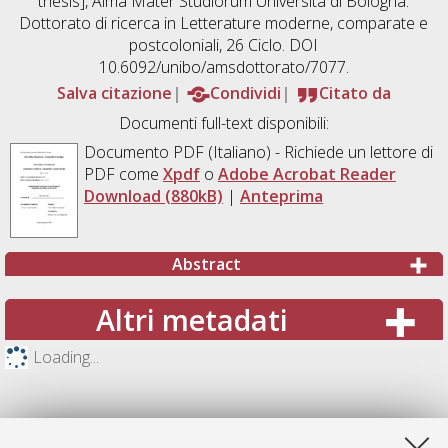
thesis], Alma Mater Studiorum Università di Bologna.
Dottorato di ricerca in
Letterature moderne, comparate e
postcoloniali
, 26 Ciclo. DOI
10.6092/unibo/amsdottorato/7077.
Salva citazione
Condividi
Citato da
Documenti full-text disponibili:
Documento PDF
(Italiano) - Richiede un lettore di
PDF come
Xpdf
o
Adobe Acrobat Reader
Download (880kB)
|
Anteprima
Abstract
Altri metadati
Loading...