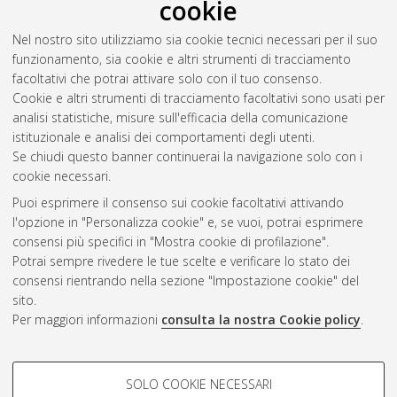
cookie
acustica in pazienti con disturbo di campo visivo
, [Dissertation
thesis], Alma Mater Studiorum Università di Bologna.
Nel nostro sito utilizziamo sia cookie tecnici necessari per il suo
Dottorato di ricerca in
Psicologia generale e clinica
, 21 Ciclo.
funzionamento, sia cookie e altri strumenti di tracciamento
DOI 10.6092/unibo/amsdottorato/1430.
facoltativi che potrai attivare solo con il tuo consenso.
Cookie e altri strumenti di tracciamento facoltativi sono usati per
Questa lista e' stata generata il
Wed Aug 5 20:49:40 2026
analisi statistiche, misure sull'efficacia della comunicazione
CEST
.
istituzionale e analisi dei comportamenti degli utenti.
Se chiudi questo banner continuerai la navigazione solo con i
cookie necessari.
Atom
Puoi esprimere il consenso sui cookie facoltativi attivando
Rss 1.0
l'opzione in "Personalizza cookie" e, se vuoi, potrai esprimere
consensi più specifici in "Mostra cookie di profilazione".
Rss 2.0
Potrai sempre rivedere le tue scelte e verificare lo stato dei
consensi rientrando nella sezione "Impostazione cookie" del
sito.
AMS Dottorato
Per maggiori informazioni
consulta la nostra Cookie policy
.
ISSN: 2038-7946
Servizio implementato e gestito da
AlmaDL
Impostazioni Cookie
COOKIE DI PROFILAZIONE -
SOLO COOKIE NECESSARI
Informativa sulla privacy
FACOLTATIVI