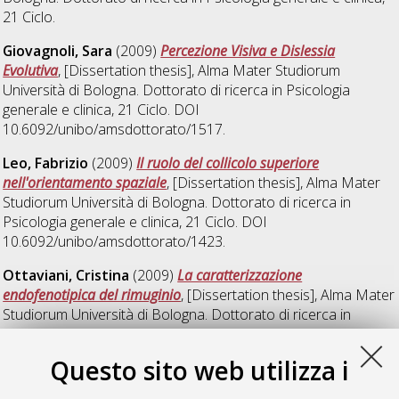
21 Ciclo.
Giovagnoli, Sara
(2009)
Percezione Visiva e Dislessia
Evolutiva
, [Dissertation thesis], Alma Mater Studiorum
Università di Bologna. Dottorato di ricerca in
Psicologia
generale e clinica
, 21 Ciclo. DOI
10.6092/unibo/amsdottorato/1517.
Leo, Fabrizio
(2009)
Il ruolo del collicolo superiore
nell'orientamento spaziale
, [Dissertation thesis], Alma Mater
Studiorum Università di Bologna. Dottorato di ricerca in
Psicologia generale e clinica
, 21 Ciclo. DOI
10.6092/unibo/amsdottorato/1423.
Ottaviani, Cristina
(2009)
La caratterizzazione
endofenotipica del rimuginio
, [Dissertation thesis], Alma Mater
Studiorum Università di Bologna. Dottorato di ricerca in
Psicologia generale e clinica
, 21 Ciclo. DOI
10.6092/unibo/amsdottorato/2149.
Questo sito web utilizza i
Passamonti, Claudia
(2009)
Effetti dell'integrazione visuo-