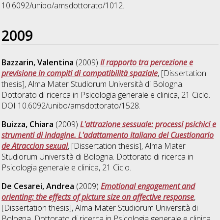
10.6092/unibo/amsdottorato/1012.
2009
Bazzarin, Valentina
(2009)
Il rapporto tra percezione e
previsione in compiti di compatibilità spaziale
, [Dissertation
thesis], Alma Mater Studiorum Università di Bologna.
Dottorato di ricerca in
Psicologia generale e clinica
, 21 Ciclo.
DOI 10.6092/unibo/amsdottorato/1528.
Buizza, Chiara
(2009)
L'attrazione sessuale: processi psichici e
strumenti di indagine. L'adattamento italiano del Cuestionario
de Atraccion sexual
, [Dissertation thesis], Alma Mater
Studiorum Università di Bologna. Dottorato di ricerca in
Psicologia generale e clinica
, 21 Ciclo.
De Cesarei, Andrea
(2009)
Emotional engagement and
orienting: the effects of picture size on affective response
,
[Dissertation thesis], Alma Mater Studiorum Università di
Bologna. Dottorato di ricerca in
Psicologia generale e clinica
,