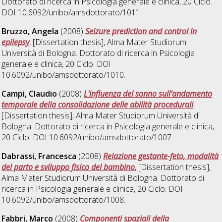
Dottorato di ricerca in
Psicologia generale e clinica
, 20 Ciclo.
DOI 10.6092/unibo/amsdottorato/1011.
Bruzzo, Angela
(2008)
Seizure prediction and control in
epilepsy
, [Dissertation thesis], Alma Mater Studiorum
Università di Bologna. Dottorato di ricerca in
Psicologia
generale e clinica
, 20 Ciclo. DOI
10.6092/unibo/amsdottorato/1010.
Campi, Claudio
(2008)
L'influenza del sonno sull'andamento
temporale della consolidazione delle abilità procedurali
,
[Dissertation thesis], Alma Mater Studiorum Università di
Bologna. Dottorato di ricerca in
Psicologia generale e clinica
,
20 Ciclo. DOI 10.6092/unibo/amsdottorato/1007.
Dabrassi, Francesca
(2008)
Relazione gestante-feto, modalità
del parto e sviluppo fisico del bambino
, [Dissertation thesis],
Alma Mater Studiorum Università di Bologna. Dottorato di
ricerca in
Psicologia generale e clinica
, 20 Ciclo. DOI
10.6092/unibo/amsdottorato/1008.
Fabbri, Marco
(2008)
Componenti spaziali della