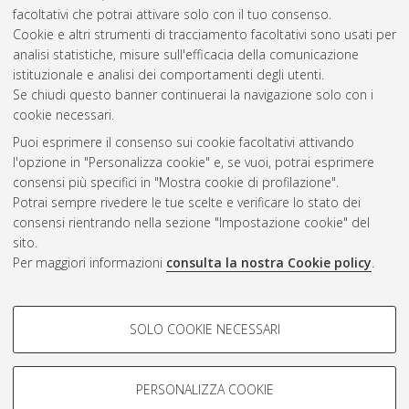
facoltativi che potrai attivare solo con il tuo consenso.
Cookie e altri strumenti di tracciamento facoltativi sono usati per
Gestione del documento:
analisi statistiche, misure sull'efficacia della comunicazione
istituzionale e analisi dei comportamenti degli utenti.
Se chiudi questo banner continuerai la navigazione solo con i
cookie necessari.
Atom
Puoi esprimere il consenso sui cookie facoltativi attivando
Rss 1.0
l'opzione in "Personalizza cookie" e, se vuoi, potrai esprimere
consensi più specifici in "Mostra cookie di profilazione".
Rss 2.0
Potrai sempre rivedere le tue scelte e verificare lo stato dei
consensi rientrando nella sezione "Impostazione cookie" del
sito.
AMS Dottorato
Per maggiori informazioni
consulta la nostra Cookie policy
.
ISSN: 2038-7946
Servizio implementato e gestito da
AlmaDL
Impostazioni Cookie
COOKIE DI PROFILAZIONE -
SOLO COOKIE NECESSARI
Informativa sulla privacy
FACOLTATIVI
Condizioni d’uso del sito
Si tratta di cookie utilizzati per analizzare le caratteristiche della
navigazione degli utenti, creare profili in base al loro comportamento
PERSONALIZZA COOKIE
sul sito, per analisi di marketing.