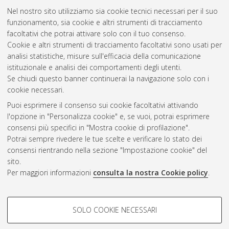
Nel nostro sito utilizziamo sia cookie tecnici necessari per il suo
funzionamento, sia cookie e altri strumenti di tracciamento
facoltativi che potrai attivare solo con il tuo consenso.
Cookie e altri strumenti di tracciamento facoltativi sono usati per
Gestione del documento:
analisi statistiche, misure sull'efficacia della comunicazione
istituzionale e analisi dei comportamenti degli utenti.
Se chiudi questo banner continuerai la navigazione solo con i
cookie necessari.
Atom
Puoi esprimere il consenso sui cookie facoltativi attivando
Rss 1.0
l'opzione in "Personalizza cookie" e, se vuoi, potrai esprimere
consensi più specifici in "Mostra cookie di profilazione".
Rss 2.0
Potrai sempre rivedere le tue scelte e verificare lo stato dei
consensi rientrando nella sezione "Impostazione cookie" del
sito.
AMS Dottorato
Per maggiori informazioni
consulta la nostra Cookie policy
.
ISSN: 2038-7946
Servizio implementato e gestito da
AlmaDL
Impostazioni Cookie
COOKIE DI PROFILAZIONE -
SOLO COOKIE NECESSARI
Informativa sulla privacy
FACOLTATIVI
Condizioni d’uso del sito