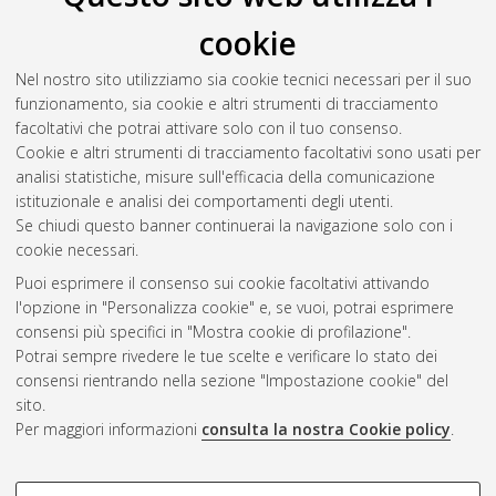
cookie
Nel nostro sito utilizziamo sia cookie tecnici necessari per il suo
funzionamento, sia cookie e altri strumenti di tracciamento
facoltativi che potrai attivare solo con il tuo consenso.
Cookie e altri strumenti di tracciamento facoltativi sono usati per
Gestione del documento:
analisi statistiche, misure sull'efficacia della comunicazione
istituzionale e analisi dei comportamenti degli utenti.
Se chiudi questo banner continuerai la navigazione solo con i
cookie necessari.
Atom
Puoi esprimere il consenso sui cookie facoltativi attivando
Rss 1.0
l'opzione in "Personalizza cookie" e, se vuoi, potrai esprimere
consensi più specifici in "Mostra cookie di profilazione".
Rss 2.0
Potrai sempre rivedere le tue scelte e verificare lo stato dei
consensi rientrando nella sezione "Impostazione cookie" del
sito.
AMS Dottorato
Per maggiori informazioni
consulta la nostra Cookie policy
.
ISSN: 2038-7946
Servizio implementato e gestito da
AlmaDL
Impostazioni Cookie
COOKIE DI PROFILAZIONE -