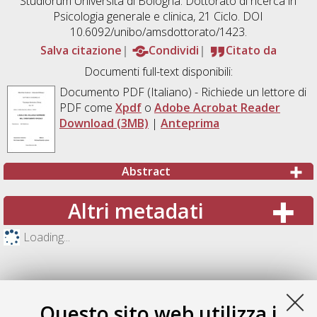
Studiorum Università di Bologna. Dottorato di ricerca in
Psicologia generale e clinica
, 21 Ciclo. DOI
10.6092/unibo/amsdottorato/1423.
Salva citazione
Condividi
Citato da
Documenti full-text disponibili:
Documento PDF
(Italiano) - Richiede un lettore di
PDF come
Xpdf
o
Adobe Acrobat Reader
Download (3MB)
|
Anteprima
Abstract
Altri metadati
Loading...
Questo sito web utilizza i