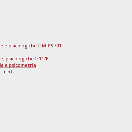
he e psicologiche
>
M-PSI/01
he, psicologiche
>
11/E -
ia e psicometria
s media