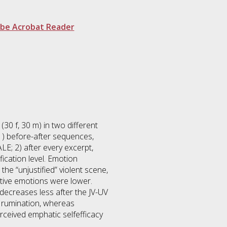
be Acrobat Reader
(30 f, 30 m) in two different
: 1) before-after sequences,
E; 2) after every excerpt,
fication level. Emotion
the “unjustified” violent scene,
gative emotions were lower.
 decreases less after the JV-UV
d rumination, whereas
erceived emphatic selfefficacy