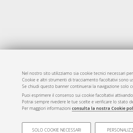
Nel nostro sito utilizziamo sia cookie tecnici necessari per
AMS Dotto
Atom
Cookie e altri strumenti di tracciamento facoltativi sono us
ISSN: 2038
Se chiudi questo banner continuerai la navigazione solo c
Rss 1.0
Servizio i
Puoi esprimere il consenso sui cookie facoltativi attivando
Rss 2.0
Impostazio
Potrai sempre rivedere le tue scelte e verificare lo stato 
Informativa
Per maggiori informazioni
consulta la nostra Cookie pol
Condizioni 
COOKIE DI PROFILAZIONE - FACOLTATIVI
SOLO COOKIE NECESSARI
PERSONALIZZ