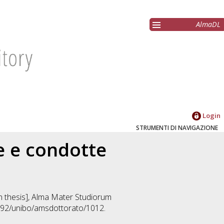
AlmaDL
Login
STRUMENTI DI NAVIGAZIONE
e e condotte
on thesis], Alma Mater Studiorum
6092/unibo/amsdottorato/1012.