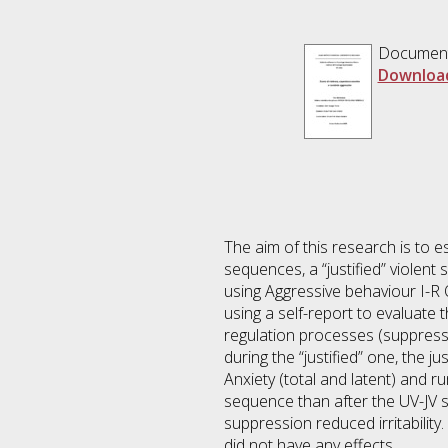
Documen
Downloa
The aim of this research is to es
sequences, a “justified” violent
using Aggressive behaviour I-R 
using a self-report to evaluate 
regulation processes (suppressio
during the “justified” one, the 
Anxiety (total and latent) and 
sequence than after the UV-JV s
suppression reduced irritability
did not have any effects.