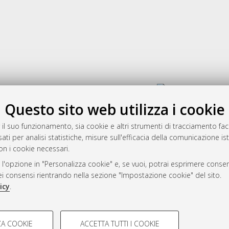
Gestione del documento:
Questo sito web utilizza i cookie
 il suo funzionamento, sia cookie e altri strumenti di tracciamento faco
rato
ati per analisi statistiche, misure sull'efficacia della comunicazione is
-7946
on i cookie necessari.
mplementato e gestito da
AlmaDL
 l'opzione in "Personalizza cookie" e, se vuoi, potrai esprimere consens
ni Cookie
dei consensi rientrando nella sezione "Impostazione cookie" del sito.
 sulla privacy
icy
.
d’uso del sito
COOKIE TECNICI - NECES
A COOKIE
ACCETTA TUTTI I COOKIE