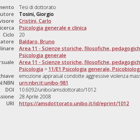
umento
Tesi di dottorato
utore
Tosini, Giorgio
visore
Cristini, Carlo
icerca
Psicologia generale e clinica
Ciclo
20
natore
Baldaro, Bruno
linare
Area 11 - Scienze storiche, filosofiche, pedagogic
Psicologia generale
rsuale
Area 11 - Scienze storiche, filosofiche, pedagogic
Psicologia
>
11/E1 Psicologia generale, Psicobiolog
chiave
emozione appraisal condotte aggressive violenza mas
N:NBN
urn:nbn:it:unibo-981
DOI
10.6092/unibo/amsdottorato/1012
ssione
28 Aprile 2008
URI
https://amsdottorato.unibo.it/id/eprint/1012