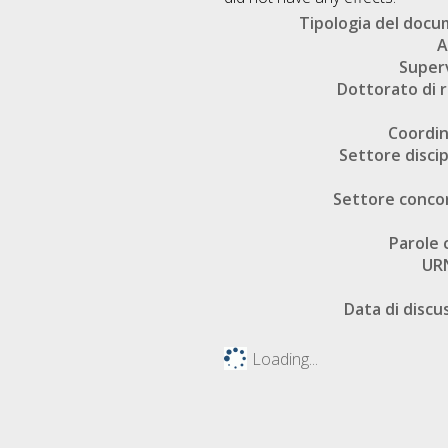
Tipologia del doc
A
Super
Dottorato di r
Coordi
Settore discip
Settore conco
Parole 
UR
Data di discu
Loading...