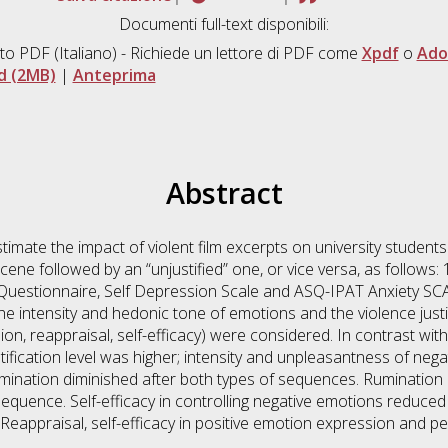
Documenti full-text disponibili:
to PDF
(Italiano) - Richiede un lettore di PDF come
Xpdf
o
Ado
d (2MB)
|
Anteprima
Abstract
timate the impact of violent film excerpts on university students 
 scene followed by an “unjustified” one, or vice versa, as follows
Questionnaire, Self Depression Scale and ASQ-IPAT Anxiety SCAL
the intensity and hedonic tone of emotions and the violence justi
n, reappraisal, self-efficacy) were considered. In contrast with 
justification level was higher; intensity and unpleasantness of ne
rumination diminished after both types of sequences. Rumination
equence. Self-efficacy in controlling negative emotions reduce
. Reappraisal, self-efficacy in positive emotion expression and p