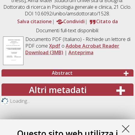
thesis], Alma Mater Studiorum Università di Bologna.
Dottorato di ricerca in
Psicologia generale e clinica
, 21 Ciclo.
DOI 10.6092/unibo/amsdottorato/1528.
Salva citazione
Condividi
Citato da
Documenti full-text disponibili:
Documento PDF
(Italiano) - Richiede un lettore di
PDF come
Xpdf
o
Adobe Acrobat Reader
Download (3MB)
|
Anteprima
Abstract
Altri metadati
Loading...
Questo sito web utilizza i