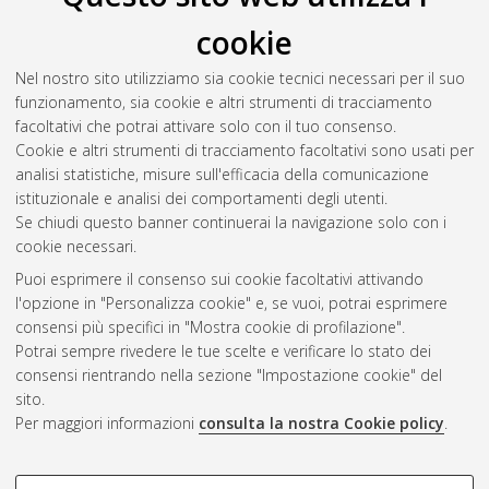
cookie
Nel nostro sito utilizziamo sia cookie tecnici necessari per il suo
funzionamento, sia cookie e altri strumenti di tracciamento
facoltativi che potrai attivare solo con il tuo consenso.
Cookie e altri strumenti di tracciamento facoltativi sono usati per
Gestione del documento:
analisi statistiche, misure sull'efficacia della comunicazione
istituzionale e analisi dei comportamenti degli utenti.
Se chiudi questo banner continuerai la navigazione solo con i
cookie necessari.
Atom
Puoi esprimere il consenso sui cookie facoltativi attivando
Rss 1.0
l'opzione in "Personalizza cookie" e, se vuoi, potrai esprimere
consensi più specifici in "Mostra cookie di profilazione".
Rss 2.0
Potrai sempre rivedere le tue scelte e verificare lo stato dei
consensi rientrando nella sezione "Impostazione cookie" del
sito.
AMS Dottorato
Per maggiori informazioni
consulta la nostra Cookie policy
.
ISSN: 2038-7946
Servizio implementato e gestito da
AlmaDL
Impostazioni Cookie
COOKIE DI PROFILAZIONE -