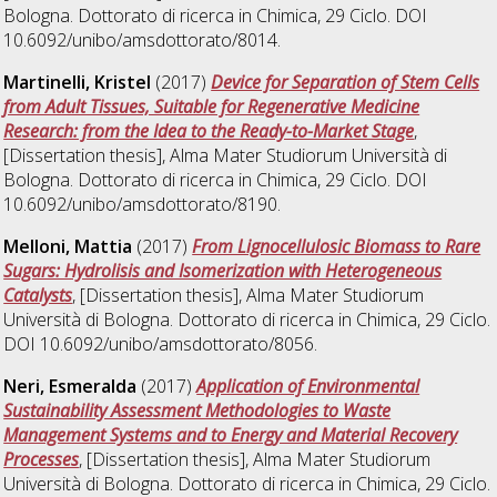
Bologna. Dottorato di ricerca in
Chimica
, 29 Ciclo. DOI
10.6092/unibo/amsdottorato/8014.
Martinelli, Kristel
(2017)
Device for Separation of Stem Cells
from Adult Tissues, Suitable for Regenerative Medicine
Research: from the Idea to the Ready-to-Market Stage
,
[Dissertation thesis], Alma Mater Studiorum Università di
Bologna. Dottorato di ricerca in
Chimica
, 29 Ciclo. DOI
10.6092/unibo/amsdottorato/8190.
Melloni, Mattia
(2017)
From Lignocellulosic Biomass to Rare
Sugars: Hydrolisis and Isomerization with Heterogeneous
Catalysts
, [Dissertation thesis], Alma Mater Studiorum
Università di Bologna. Dottorato di ricerca in
Chimica
, 29 Ciclo.
DOI 10.6092/unibo/amsdottorato/8056.
Neri, Esmeralda
(2017)
Application of Environmental
Sustainability Assessment Methodologies to Waste
Management Systems and to Energy and Material Recovery
Processes
, [Dissertation thesis], Alma Mater Studiorum
Università di Bologna. Dottorato di ricerca in
Chimica
, 29 Ciclo.