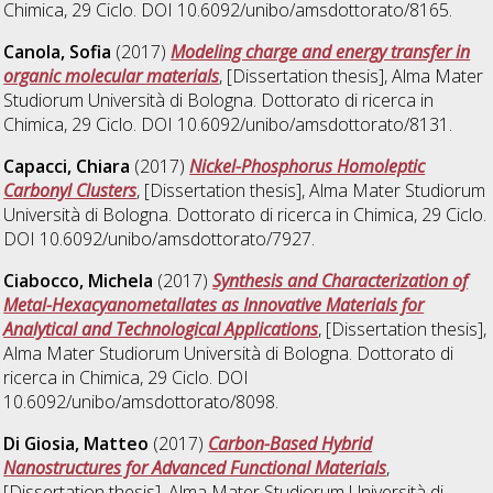
Chimica
, 29 Ciclo. DOI 10.6092/unibo/amsdottorato/8165.
Canola, Sofia
(2017)
Modeling charge and energy transfer in
organic molecular materials
, [Dissertation thesis], Alma Mater
Studiorum Università di Bologna. Dottorato di ricerca in
Chimica
, 29 Ciclo. DOI 10.6092/unibo/amsdottorato/8131.
Capacci, Chiara
(2017)
Nickel-Phosphorus Homoleptic
Carbonyl Clusters
, [Dissertation thesis], Alma Mater Studiorum
Università di Bologna. Dottorato di ricerca in
Chimica
, 29 Ciclo.
DOI 10.6092/unibo/amsdottorato/7927.
Ciabocco, Michela
(2017)
Synthesis and Characterization of
Metal-Hexacyanometallates as Innovative Materials for
Analytical and Technological Applications
, [Dissertation thesis],
Alma Mater Studiorum Università di Bologna. Dottorato di
ricerca in
Chimica
, 29 Ciclo. DOI
10.6092/unibo/amsdottorato/8098.
Di Giosia, Matteo
(2017)
Carbon-Based Hybrid
Nanostructures for Advanced Functional Materials
,
[Dissertation thesis], Alma Mater Studiorum Università di