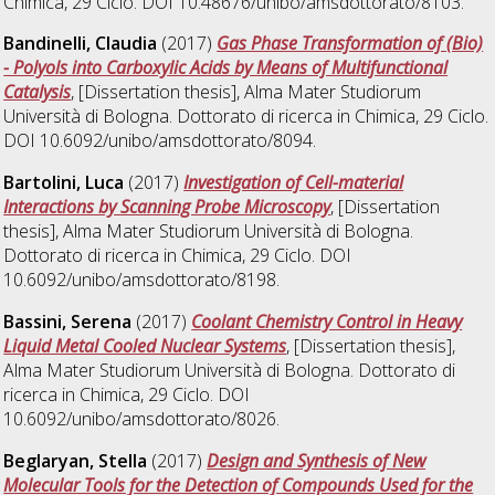
Chimica
, 29 Ciclo. DOI 10.48676/unibo/amsdottorato/8103.
Bandinelli, Claudia
(2017)
Gas Phase Transformation of (Bio)
- Polyols into Carboxylic Acids by Means of Multifunctional
Catalysis
, [Dissertation thesis], Alma Mater Studiorum
Università di Bologna. Dottorato di ricerca in
Chimica
, 29 Ciclo.
DOI 10.6092/unibo/amsdottorato/8094.
Bartolini, Luca
(2017)
Investigation of Cell-material
Interactions by Scanning Probe Microscopy
, [Dissertation
thesis], Alma Mater Studiorum Università di Bologna.
Dottorato di ricerca in
Chimica
, 29 Ciclo. DOI
10.6092/unibo/amsdottorato/8198.
Bassini, Serena
(2017)
Coolant Chemistry Control in Heavy
Liquid Metal Cooled Nuclear Systems
, [Dissertation thesis],
Alma Mater Studiorum Università di Bologna. Dottorato di
ricerca in
Chimica
, 29 Ciclo. DOI
10.6092/unibo/amsdottorato/8026.
Beglaryan, Stella
(2017)
Design and Synthesis of New
Molecular Tools for the Detection of Compounds Used for the