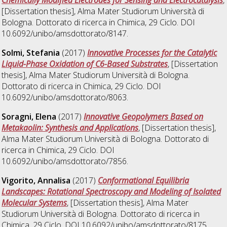
Chemically Modified Electrodes for Sensing and Electrocatalysis
,
[Dissertation thesis], Alma Mater Studiorum Università di
Bologna. Dottorato di ricerca in
Chimica
, 29 Ciclo. DOI
10.6092/unibo/amsdottorato/8147.
Solmi, Stefania
(2017)
Innovative Processes for the Catalytic
Liquid-Phase Oxidation of C6-Based Substrates
, [Dissertation
thesis], Alma Mater Studiorum Università di Bologna.
Dottorato di ricerca in
Chimica
, 29 Ciclo. DOI
10.6092/unibo/amsdottorato/8063.
Soragni, Elena
(2017)
Innovative Geopolymers Based on
Metakaolin: Synthesis and Applications
, [Dissertation thesis],
Alma Mater Studiorum Università di Bologna. Dottorato di
ricerca in
Chimica
, 29 Ciclo. DOI
10.6092/unibo/amsdottorato/7856.
Vigorito, Annalisa
(2017)
Conformational Equilibria
Landscapes: Rotational Spectroscopy and Modeling of Isolated
Molecular Systems
, [Dissertation thesis], Alma Mater
Studiorum Università di Bologna. Dottorato di ricerca in
Chimica
, 29 Ciclo. DOI 10.6092/unibo/amsdottorato/8175.