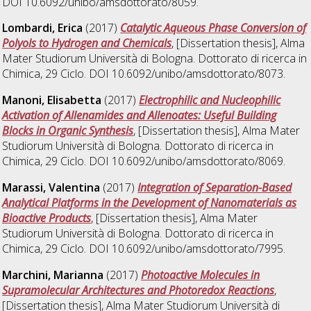
DOI 10.6092/unibo/amsdottorato/8059.
Lombardi, Erica
(2017)
Catalytic Aqueous Phase Conversion of
Polyols to Hydrogen and Chemicals
, [Dissertation thesis], Alma
Mater Studiorum Università di Bologna. Dottorato di ricerca in
Chimica
, 29 Ciclo. DOI 10.6092/unibo/amsdottorato/8073.
Manoni, Elisabetta
(2017)
Electrophilic and Nucleophilic
Activation of Allenamides and Allenoates: Useful Building
Blocks in Organic Synthesis
, [Dissertation thesis], Alma Mater
Studiorum Università di Bologna. Dottorato di ricerca in
Chimica
, 29 Ciclo. DOI 10.6092/unibo/amsdottorato/8069.
Marassi, Valentina
(2017)
Integration of Separation-Based
Analytical Platforms in the Development of Nanomaterials as
Bioactive Products
, [Dissertation thesis], Alma Mater
Studiorum Università di Bologna. Dottorato di ricerca in
Chimica
, 29 Ciclo. DOI 10.6092/unibo/amsdottorato/7995.
Marchini, Marianna
(2017)
Photoactive Molecules in
Supramolecular Architectures and Photoredox Reactions
,
[Dissertation thesis], Alma Mater Studiorum Università di