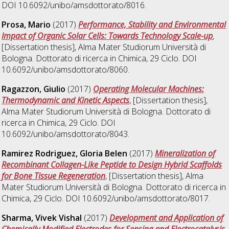
DOI 10.6092/unibo/amsdottorato/8016.
Prosa, Mario
(2017)
Performance, Stability and Environmental
Impact of Organic Solar Cells: Towards Technology Scale-up
,
[Dissertation thesis], Alma Mater Studiorum Università di
Bologna. Dottorato di ricerca in
Chimica
, 29 Ciclo. DOI
10.6092/unibo/amsdottorato/8060.
Ragazzon, Giulio
(2017)
Operating Molecular Machines:
Thermodynamic and Kinetic Aspects
, [Dissertation thesis],
Alma Mater Studiorum Università di Bologna. Dottorato di
ricerca in
Chimica
, 29 Ciclo. DOI
10.6092/unibo/amsdottorato/8043.
Ramirez Rodriguez, Gloria Belen
(2017)
Mineralization of
Recombinant Collagen-Like Peptide to Design Hybrid Scaffolds
for Bone Tissue Regeneration
, [Dissertation thesis], Alma
Mater Studiorum Università di Bologna. Dottorato di ricerca in
Chimica
, 29 Ciclo. DOI 10.6092/unibo/amsdottorato/8017.
Sharma, Vivek Vishal
(2017)
Development and Application of