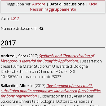
Raggruppa per:
Autore
|
Data di discussione
|
Ciclo
|
Nessun raggruppamento
Vai a:
2017
Numero di documenti:
43
.
2017
Andreoli, Sara
(2017)
Synthesis and Characterization of
Mesoporous Material for Catalyitic Applications
, [Dissertation
thesis], Alma Mater Studiorum Università di Bologna.
Dottorato di ricerca in
Chimica
, 29 Ciclo. DOI
10.48676/unibo/amsdottorato/8027.
Ballardini, Alberto
(2017)
Development of novel multi-
substituted apatite nanophases with advanced functionalities
for bone regeneration
, [Dissertation thesis], Alma Mater
Studiorum Università di Bologna. Dottorato di ricerca in