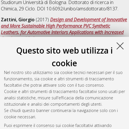
Studiorum Università di Bologna. Dottorato di ricerca in
Chimica
, 29 Ciclo. DOI 10.6092/unibo/amsdottorato/8137.
Zattini, Giorgio
(2017)
Design and Development of Innovative
and More Sustainable High Performance PVC Synthetic
Leathers, for Automotive Interiors Applications with Increased
Comfort and Safety
, [Dissertation thesis], Alma Mater
Studiorum Università di Bologna. Dottorato di ricerca in
Questo sito web utilizza i
Chimica
, 29 Ciclo. DOI 10.6092/unibo/amsdottorato/8186.
cookie
Zhang, Yu
(2017)
Catalytic Upgrading of Oxigenated Building
Blocks in Lignocellulose- based Biorefineries
, [Dissertation
Nel nostro sito utilizziamo sia cookie tecnici necessari per il suo
thesis], Alma Mater Studiorum Università di Bologna.
funzionamento, sia cookie e altri strumenti di tracciamento
Dottorato di ricerca in
Chimica
, 29 Ciclo. DOI
facoltativi che potrai attivare solo con il tuo consenso.
10.6092/unibo/amsdottorato/7797.
Cookie e altri strumenti di tracciamento facoltativi sono usati per
analisi statistiche, misure sull'efficacia della comunicazione
Questa lista e' stata generata il
Fri Aug 7 20:49:24 2026 CEST
.
istituzionale e analisi dei comportamenti degli utenti.
Se chiudi questo banner continuerai la navigazione solo con i
cookie necessari.
Atom
Puoi esprimere il consenso sui cookie facoltativi attivando
Rss 1.0