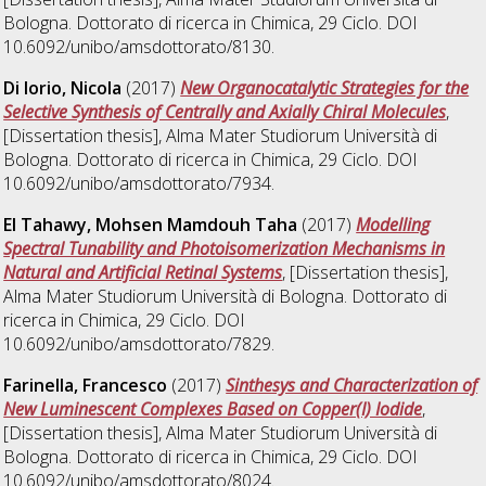
Bologna. Dottorato di ricerca in
Chimica
, 29 Ciclo. DOI
10.6092/unibo/amsdottorato/8130.
Di Iorio, Nicola
(2017)
New Organocatalytic Strategies for the
Selective Synthesis of Centrally and Axially Chiral Molecules
,
[Dissertation thesis], Alma Mater Studiorum Università di
Bologna. Dottorato di ricerca in
Chimica
, 29 Ciclo. DOI
10.6092/unibo/amsdottorato/7934.
El Tahawy, Mohsen Mamdouh Taha
(2017)
Modelling
Spectral Tunability and Photoisomerization Mechanisms in
Natural and Artificial Retinal Systems
, [Dissertation thesis],
Alma Mater Studiorum Università di Bologna. Dottorato di
ricerca in
Chimica
, 29 Ciclo. DOI
10.6092/unibo/amsdottorato/7829.
Farinella, Francesco
(2017)
Sinthesys and Characterization of
New Luminescent Complexes Based on Copper(I) Iodide
,
[Dissertation thesis], Alma Mater Studiorum Università di
Bologna. Dottorato di ricerca in
Chimica
, 29 Ciclo. DOI
10.6092/unibo/amsdottorato/8024.