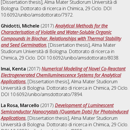
[Dissertation thesis], Alma Mater Studiorum Università di
Bologna. Dottorato di ricerca in
Chimica
, 29 Ciclo. DOI
10.6092/unibo/amsdottorato/7972.
Ghidotti, Michele
(2017)
Analytical Methods for the
Characterisation of Volatile and Water-Soluble Organic
Compounds in Biochar. Relationships with Thermal Stability
and Seed Germination
, [Dissertation thesis], Alma Mater
Studiorum Università di Bologna. Dottorato di ricerca in
Chimica
, 29 Ciclo. DOI 10.6092/unibo/amsdottorato/8038.
Imai, Kenta
(2017)
Numerical Modeling of Novel Co-Reactant
Electrogenerated Chemiluminescence Systems for Analytical
Applications
, [Dissertation thesis], Alma Mater Studiorum
Università di Bologna. Dottorato di ricerca in
Chimica
, 29 Ciclo.
DOI 10.6092/unibo/amsdottorato/7894.
La Rosa, Marcello
(2017)
Development of Luminescent
Semiconductor Nanocrystals (Quantum Dots) for Photoinduced
Applications
, [Dissertation thesis], Alma Mater Studiorum
Università di Bologna. Dottorato di ricerca in
Chimica
, 29 Ciclo.