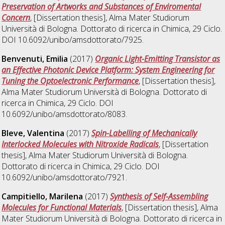
Preservation of Artworks and Substances of Enviromental
Concern
, [Dissertation thesis], Alma Mater Studiorum
Università di Bologna. Dottorato di ricerca in
Chimica
, 29 Ciclo.
DOI 10.6092/unibo/amsdottorato/7925.
Benvenuti, Emilia
(2017)
Organic Light-Emitting Transistor as
an Effective Photonic Device Platform: System Engineering for
Tuning the Optoelectronic Performance
, [Dissertation thesis],
Alma Mater Studiorum Università di Bologna. Dottorato di
ricerca in
Chimica
, 29 Ciclo. DOI
10.6092/unibo/amsdottorato/8083.
Bleve, Valentina
(2017)
Spin-Labelling of Mechanically
Interlocked Molecules with Nitroxide Radicals
, [Dissertation
thesis], Alma Mater Studiorum Università di Bologna.
Dottorato di ricerca in
Chimica
, 29 Ciclo. DOI
10.6092/unibo/amsdottorato/7921.
Campitiello, Marilena
(2017)
Synthesis of Self-Assembling
Molecules for Functional Materials
, [Dissertation thesis], Alma
Mater Studiorum Università di Bologna. Dottorato di ricerca in