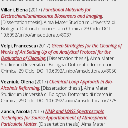
Villani, Elena
(2017)
Functional Materials for
Electrochemiluminescence Biosensors and Imaging
,
[Dissertation thesis], Alma Mater Studiorum Università di
Bologna. Dottorato di ricerca in
Chimica
, 29 Ciclo. DOI
10.6092/unibo/amsdottorato/8037.
Volpi, Francesca
(2017)
Green Strategies for the Cleaning of
Works of Art Setting Up of an Analytical Protocol for the
Evaluation of Cleaning
, [Dissertation thesis], Alma Mater
Studiorum Università di Bologna. Dottorato di ricerca in
Chimica
, 29 Ciclo. DOI 10.6092/unibo/amsdottorato/8050.
Vozniuk, Olena
(2017)
Chemical-Loop Approach in Bio-
Alcohols Reforming
, [Dissertation thesis], Alma Mater
Studiorum Università di Bologna. Dottorato di ricerca in
Chimica
, 29 Ciclo. DOI 10.6092/unibo/amsdottorato/7775.
Zanca, Nicola
(2017)
NMR and MASS Spectroscopic
Techniques for Source Apportionment of Atmospheric
Particulate Matter
, [Dissertation thesis], Alma Mater