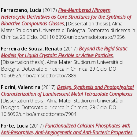
Ferrazzano, Lucia
(2017)
Five-Membered Nitrogen
Heterocycle Derivatives as Core Structures for the Synthesis of
Bioactive Compounds Classes
, [Dissertation thesis], Alma
Mater Studiorum Università di Bologna. Dottorato di ricerca in
Chimica
, 29 Ciclo. DOI 10.6092/unibo/amsdottorato/7956.
Ferreira de Souza, Renato
(2017)
Beyond the Rigid Static
Models for Liquid Crystals: Flexible or Active Particles
,
[Dissertation thesis], Alma Mater Studiorum Università di
Bologna. Dottorato di ricerca in
Chimica
, 29 Ciclo. DOI
10.6092/unibo/amsdottorato/7889.
Fiorini, Valentina
(2017)
Design, Synthesis and Photophysical
Characterization of Luminescent Metal Tetrazolate Complexes
,
[Dissertation thesis], Alma Mater Studiorum Università di
Bologna. Dottorato di ricerca in
Chimica
, 29 Ciclo. DOI
10.6092/unibo/amsdottorato/7904.
Forte, Lucia
(2017)
Functionalized Calcium Phosphates with
Anti-Resorptive, Anti-Angiogenetic and Anti-Bacteric Properties
,