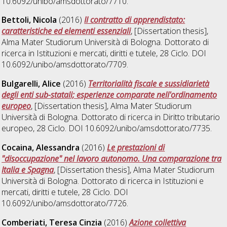
10.6092/unibo/amsdottorato/7710.
Bettoli, Nicola
(2016)
Il contratto di apprendistato:
caratteristiche ed elementi essenziali
, [Dissertation thesis],
Alma Mater Studiorum Università di Bologna. Dottorato di
ricerca in
Istituzioni e mercati, diritti e tutele
, 28 Ciclo. DOI
10.6092/unibo/amsdottorato/7709.
Bulgarelli, Alice
(2016)
Territorialità fiscale e sussidiarietà
degli enti sub-statali; esperienze comparate nell'ordinamento
europeo
, [Dissertation thesis], Alma Mater Studiorum
Università di Bologna. Dottorato di ricerca in
Diritto tributario
europeo
, 28 Ciclo. DOI 10.6092/unibo/amsdottorato/7735.
Cocaina, Alessandra
(2016)
Le prestazioni di
"disoccupazione" nel lavoro autonomo. Una comparazione tra
Italia e Spagna
, [Dissertation thesis], Alma Mater Studiorum
Università di Bologna. Dottorato di ricerca in
Istituzioni e
mercati, diritti e tutele
, 28 Ciclo. DOI
10.6092/unibo/amsdottorato/7726.
Comberiati, Teresa Cinzia
(2016)
Azione collettiva