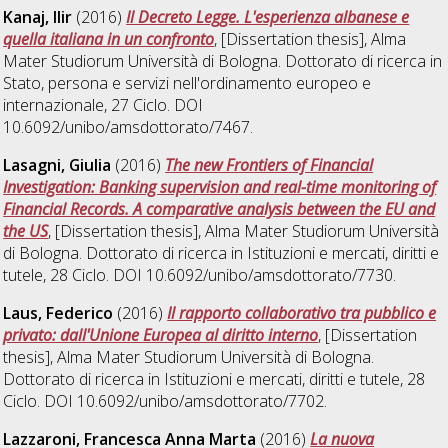
Kanaj, Ilir
(2016)
Il Decreto Legge. L'esperienza albanese e
quella italiana in un confronto
, [Dissertation thesis], Alma
Mater Studiorum Università di Bologna. Dottorato di ricerca in
Stato, persona e servizi nell'ordinamento europeo e
internazionale
, 27 Ciclo. DOI
10.6092/unibo/amsdottorato/7467.
Lasagni, Giulia
(2016)
The new Frontiers of Financial
Investigation: Banking supervision and real-time monitoring of
Financial Records. A comparative analysis between the EU and
the US
, [Dissertation thesis], Alma Mater Studiorum Università
di Bologna. Dottorato di ricerca in
Istituzioni e mercati, diritti e
tutele
, 28 Ciclo. DOI 10.6092/unibo/amsdottorato/7730.
Laus, Federico
(2016)
Il rapporto collaborativo tra pubblico e
privato: dall'Unione Europea al diritto interno
, [Dissertation
thesis], Alma Mater Studiorum Università di Bologna.
Dottorato di ricerca in
Istituzioni e mercati, diritti e tutele
, 28
Ciclo. DOI 10.6092/unibo/amsdottorato/7702.
Lazzaroni, Francesca Anna Marta
(2016)
La nuova