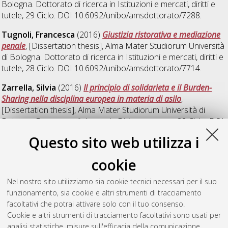
Bologna. Dottorato di ricerca in
Istituzioni e mercati, diritti e
tutele
, 29 Ciclo. DOI 10.6092/unibo/amsdottorato/7288.
Tugnoli, Francesca
(2016)
Giustizia ristorativa e mediazione
penale
, [Dissertation thesis], Alma Mater Studiorum Università
di Bologna. Dottorato di ricerca in
Istituzioni e mercati, diritti e
tutele
, 28 Ciclo. DOI 10.6092/unibo/amsdottorato/7714.
Zarrella, Silvia
(2016)
Il principio di solidarieta e il Burden-
Sharing nella disciplina europea in materia di asilo
,
[Dissertation thesis], Alma Mater Studiorum Università di
Bologna. Dottorato di ricerca in
Diritto europeo
, 28 Ciclo. DOI
10.6092/unibo/amsdottorato/7721.
Questo sito web utilizza i
Zheng, Junping
(2016)
The Right of Deduction within the
cookie
European VAT: A Perspective for the VAT Reform in China
,
[Dissertation thesis], Alma Mater Studiorum Università di
Nel nostro sito utilizziamo sia cookie tecnici necessari per il suo
Bologna. Dottorato di ricerca in
Diritto tributario europeo
, 28
funzionamento, sia cookie e altri strumenti di tracciamento
Ciclo. DOI 10.6092/unibo/amsdottorato/7307.
facoltativi che potrai attivare solo con il tuo consenso.
Cookie e altri strumenti di tracciamento facoltativi sono usati per
Questa lista e' stata generata il
Wed Aug 5 20:51:27 2026
analisi statistiche, misure sull'efficacia della comunicazione