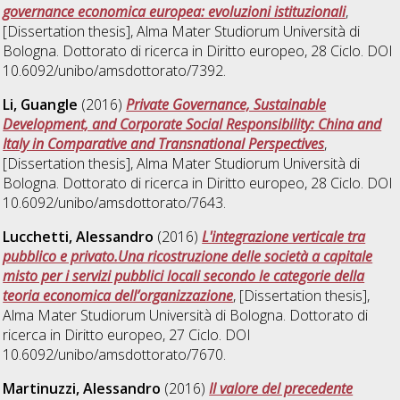
governance economica europea: evoluzioni istituzionali
,
[Dissertation thesis], Alma Mater Studiorum Università di
Bologna. Dottorato di ricerca in
Diritto europeo
, 28 Ciclo. DOI
10.6092/unibo/amsdottorato/7392.
Li, Guangle
(2016)
Private Governance, Sustainable
Development, and Corporate Social Responsibility: China and
Italy in Comparative and Transnational Perspectives
,
[Dissertation thesis], Alma Mater Studiorum Università di
Bologna. Dottorato di ricerca in
Diritto europeo
, 28 Ciclo. DOI
10.6092/unibo/amsdottorato/7643.
Lucchetti, Alessandro
(2016)
L'integrazione verticale tra
pubblico e privato.Una ricostruzione delle società a capitale
misto per i servizi pubblici locali secondo le categorie della
teoria economica dell’organizzazione
, [Dissertation thesis],
Alma Mater Studiorum Università di Bologna. Dottorato di
ricerca in
Diritto europeo
, 27 Ciclo. DOI
10.6092/unibo/amsdottorato/7670.
Martinuzzi, Alessandro
(2016)
Il valore del precedente