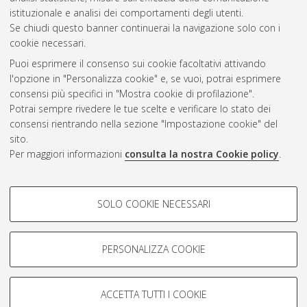
CEST
.
istituzionale e analisi dei comportamenti degli utenti.
Se chiudi questo banner continuerai la navigazione solo con i
cookie necessari.
Atom
Puoi esprimere il consenso sui cookie facoltativi attivando
Rss 1.0
l'opzione in "Personalizza cookie" e, se vuoi, potrai esprimere
consensi più specifici in "Mostra cookie di profilazione".
Rss 2.0
Potrai sempre rivedere le tue scelte e verificare lo stato dei
consensi rientrando nella sezione "Impostazione cookie" del
AMS Dottorato
sito.
Per maggiori informazioni
consulta la nostra Cookie policy
.
ISSN: 2038-7946
Servizio implementato e gestito da
AlmaDL
Impostazioni Cookie
COOKIE DI PROFILAZIONE -
SOLO COOKIE NECESSARI
Informativa sulla privacy
FACOLTATIVI
Condizioni d’uso del sito
Si tratta di cookie utilizzati per analizzare le caratteristiche della
navigazione degli utenti, creare profili in base al loro comportamento
PERSONALIZZA COOKIE
sul sito, per analisi di marketing.
Mostra cookie di profilazione
ACCETTA TUTTI I COOKIE
Google/Youtube Video