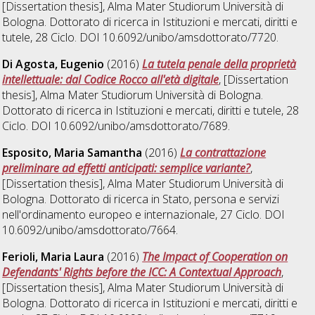
[Dissertation thesis], Alma Mater Studiorum Università di
Bologna. Dottorato di ricerca in
Istituzioni e mercati, diritti e
tutele
, 28 Ciclo. DOI 10.6092/unibo/amsdottorato/7720.
Di Agosta, Eugenio
(2016)
La tutela penale della proprietà
intellettuale: dal Codice Rocco all'età digitale
, [Dissertation
thesis], Alma Mater Studiorum Università di Bologna.
Dottorato di ricerca in
Istituzioni e mercati, diritti e tutele
, 28
Ciclo. DOI 10.6092/unibo/amsdottorato/7689.
Esposito, Maria Samantha
(2016)
La contrattazione
preliminare ad effetti anticipati: semplice variante?
,
[Dissertation thesis], Alma Mater Studiorum Università di
Bologna. Dottorato di ricerca in
Stato, persona e servizi
nell'ordinamento europeo e internazionale
, 27 Ciclo. DOI
10.6092/unibo/amsdottorato/7664.
Ferioli, Maria Laura
(2016)
The Impact of Cooperation on
Defendants' Rights before the ICC: A Contextual Approach
,
[Dissertation thesis], Alma Mater Studiorum Università di
Bologna. Dottorato di ricerca in
Istituzioni e mercati, diritti e