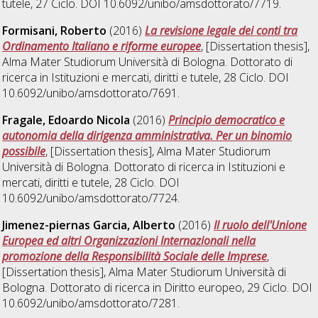
tutele
, 27 Ciclo. DOI 10.6092/unibo/amsdottorato/7719.
Formisani, Roberto
(2016)
La revisione legale dei conti tra
Ordinamento Italiano e riforme europee
, [Dissertation thesis],
Alma Mater Studiorum Università di Bologna. Dottorato di
ricerca in
Istituzioni e mercati, diritti e tutele
, 28 Ciclo. DOI
10.6092/unibo/amsdottorato/7691.
Fragale, Edoardo Nicola
(2016)
Principio democratico e
autonomia della dirigenza amministrativa. Per un binomio
possibile
, [Dissertation thesis], Alma Mater Studiorum
Università di Bologna. Dottorato di ricerca in
Istituzioni e
mercati, diritti e tutele
, 28 Ciclo. DOI
10.6092/unibo/amsdottorato/7724.
Jimenez-piernas Garcia, Alberto
(2016)
Il ruolo dell'Unione
Europea ed altri Organizzazioni Internazionali nella
promozione della Responsibilità Sociale delle Imprese
,
[Dissertation thesis], Alma Mater Studiorum Università di
Bologna. Dottorato di ricerca in
Diritto europeo
, 29 Ciclo. DOI
10.6092/unibo/amsdottorato/7281.