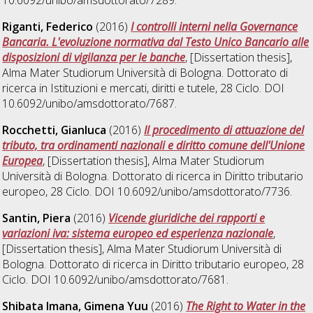
10.6092/unibo/amsdottorato/7289.
Riganti, Federico
(2016)
I controlli interni nella Governance
Bancaria. L'evoluzione normativa dal Testo Unico Bancario alle
disposizioni di vigilanza per le banche
, [Dissertation thesis],
Alma Mater Studiorum Università di Bologna. Dottorato di
ricerca in
Istituzioni e mercati, diritti e tutele
, 28 Ciclo. DOI
10.6092/unibo/amsdottorato/7687.
Rocchetti, Gianluca
(2016)
Il procedimento di attuazione del
tributo, tra ordinamenti nazionali e diritto comune dell'Unione
Europea
, [Dissertation thesis], Alma Mater Studiorum
Università di Bologna. Dottorato di ricerca in
Diritto tributario
europeo
, 28 Ciclo. DOI 10.6092/unibo/amsdottorato/7736.
Santin, Piera
(2016)
Vicende giuridiche dei rapporti e
variazioni iva: sistema europeo ed esperienza nazionale
,
[Dissertation thesis], Alma Mater Studiorum Università di
Bologna. Dottorato di ricerca in
Diritto tributario europeo
, 28
Ciclo. DOI 10.6092/unibo/amsdottorato/7681.
Shibata Imana, Gimena Yuu
(2016)
The Right to Water in the