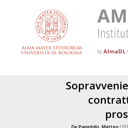
Sopravvenie
contratt
pros
De Pamphilis, Matteo
(20