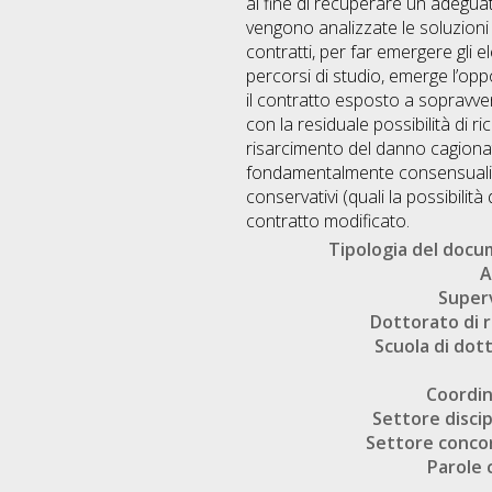
al fine di recuperare un adeguat
vengono analizzate le soluzioni 
contratti, per far emergere gli 
percorsi di studio, emerge l’op
il contratto esposto a sopravve
con la residuale possibilità di 
risarcimento del danno cagiona
fondamentalmente consensualisti
conservativi (quali la possibilit
contratto modificato.
Tipologia del doc
A
Super
Dottorato di r
Scuola di dot
Coordi
Settore discip
Settore conco
Parole 