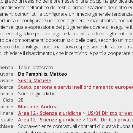
o grado di realismo delle premesse di una disciplina giuridica de
predisposte nell’ambito dei testi di armonizzazione del diritto 
elementi comuni utili a configurare un rimedio generale tendenzi
portunità di configurare un rimedio generale manutentivo, fondat
nienze, quale espressione del più generale dovere di eseguire 
ricorrere al giudice per conseguire la modifica o lo scioglimento 
to da comportamenti opportunistici delle parti, secondo un mod
co (che privilegia, cioè, una nuova espressione dell’autonomia p
à di chiedere il risarcimento), che incentivino le parti a cooperar
umento
Tesi di dottorato
utore
De Pamphilis, Matteo
visore
Sesta, Michele
icerca
Stato, persona e servizi nell'ordinamento europe
torato
Scienze giuridiche
Ciclo
28
natore
Morrone, Andrea
linare
Area 12 - Scienze giuridiche
>
IUS/01 Diritto priva
rsuale
Area 12 - Scienze giuridiche
>
12/A - Diritto privat
chiave
Sopravvenienze contrattuali contratti di durata buona 
contratti rinegoziazione adeguamento contratto