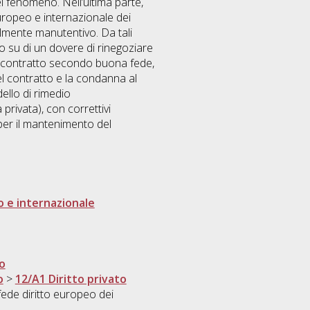
l fenomeno. Nell’ultima parte,
europeo e internazionale dei
almente manutentivo. Da tali
o su di un dovere di rinegoziare
il contratto secondo buona fede,
del contratto e la condanna al
ello di rimedio
rivata), con correttivi
e per il mantenimento del
o e internazionale
to
o
>
12/A1 Diritto privato
fede diritto europeo dei