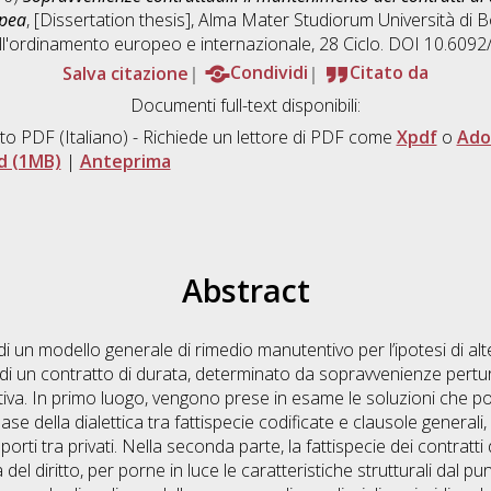
opea
, [Dissertation thesis], Alma Mater Studiorum Università di B
ell'ordinamento europeo e internazionale
, 28 Ciclo. DOI 10.609
Salva citazione
Condividi
Citato da
Documenti full-text disponibili:
to PDF
(Italiano) - Richiede un lettore di PDF come
Xpdf
o
Ado
d (1MB)
|
Anteprima
Abstract
 di un modello generale di rimedio manutentivo per l’ipotesi di alte
di un contratto di durata, determinato da sopravvenienze pertur
ttiva. In primo luogo, vengono prese in esame le soluzioni che 
ase della dialettica tra fattispecie codificate e clausole generali,
pporti tra privati. Nella seconda parte, la fattispecie dei contratt
del diritto, per porne in luce le caratteristiche strutturali dal 