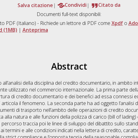
Salva citazione
Condividi
Citato da
Documenti full-text disponibili:
to PDF
(Italiano) - Richiede un lettore di PDF come
Xpdf
o
Ado
d (1MB)
|
Anteprima
Abstract
 all’analisi della disciplina del credito documentario, in ambito 
 utilizzato nel commercio internazionale. La prima parte della t
ertura di credito documentario e dei benefici ad essa connessi e
 si articola il fenomeno. La seconda parte ha ad oggetto l’analisi d
menti di trasporto nell’ambito delle operazioni di credito docum
alla natura e alle funzioni della polizza di carico (bill of lading)
percorso traccia poi le linee di sviluppo del dibattito sullo stan
 termini e alle condizioni indicati nella lettera di credito, caratt
ella strict compliance e l’opposta teoria della reasonable complia