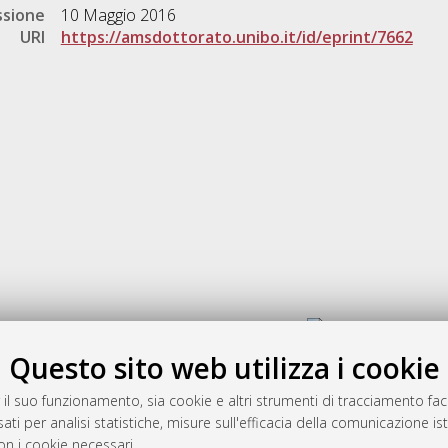
ssione
10 Maggio 2016
URI
https://amsdottorato.unibo.it/id/eprint/7662
Gestione del documento:
Questo sito web utilizza i cookie
 il suo funzionamento, sia cookie e altri strumenti di tracciamento faco
rato
ati per analisi statistiche, misure sull'efficacia della comunicazione is
-7946
on i cookie necessari.