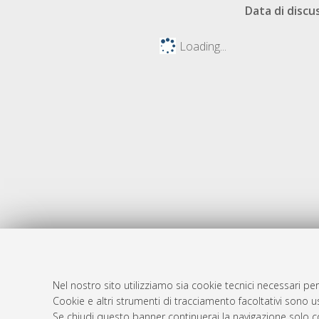
Data di discu
Loading...
Nel nostro sito utilizziamo sia cookie tecnici necessari per
AMS Dotto
Atom
Cookie e altri strumenti di tracciamento facoltativi sono us
ISSN: 2038
Se chiudi questo banner continuerai la navigazione solo c
Rss 1.0