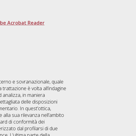
be Acrobat Reader
interno e sovranazionale, quale
rattazione è volta all’indagine
d analizza, in maniera
ettagliata delle disposizioni
entario. In quest’ottica,
 e alla sua rilevanza nell’ambito
dard di conformità dei
erizzato dal profilarsi di due
nce. L’ultima parte della