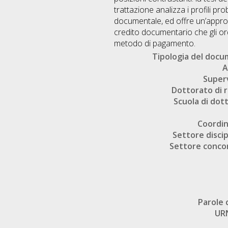
trattazione analizza i profili prob
documentale, ed offre un’approf
credito documentario che gli ord
metodo di pagamento.
Tipologia del doc
A
Super
Dottorato di r
Scuola di dot
Coordi
Settore discip
Settore conco
Parole 
UR