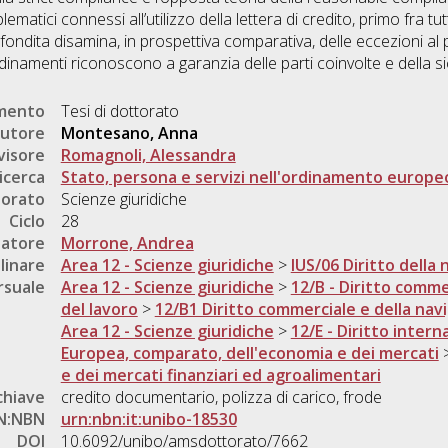
lematici connessi all’utilizzo della lettera di credito, primo fra tutt
ondita disamina, in prospettiva comparativa, delle eccezioni al 
inamenti riconoscono a garanzia delle parti coinvolte e della si
umento
Tesi di dottorato
utore
Montesano, Anna
visore
Romagnoli, Alessandra
icerca
Stato, persona e servizi nell'ordinamento europe
torato
Scienze giuridiche
Ciclo
28
natore
Morrone, Andrea
linare
Area 12 - Scienze giuridiche
>
IUS/06 Diritto della
rsuale
Area 12 - Scienze giuridiche
>
12/B - Diritto comme
del lavoro
>
12/B1 Diritto commerciale e della nav
Area 12 - Scienze giuridiche
>
12/E - Diritto intern
Europea, comparato, dell'economia e dei mercati
e dei mercati finanziari ed agroalimentari
chiave
credito documentario, polizza di carico, frode
N:NBN
urn:nbn:it:unibo-18530
DOI
10.6092/unibo/amsdottorato/7662