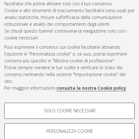
facoltativi che potrai attivare solo con il tuo consenso.
Cookie e altri strumenti di tracciamento facoltativi sono usati per
Gestione del documento:
analisi statistiche, misure sull'efficacia della comunicazione
istituzionale e analisi dei comportamenti degli utenti.
Se chiudi questo banner continuerai la navigazione solo con i
cookie necessari.
Atom
Puoi esprimere il consenso sui cookie facoltativi attivando
Rss 1.0
l'opzione in "Personalizza cookie" e, se vuoi, potrai esprimere
consensi più specifici in "Mostra cookie di profilazione".
Rss 2.0
Potrai sempre rivedere le tue scelte e verificare lo stato dei
consensi rientrando nella sezione "Impostazione cookie" del
sito.
AMS Dottorato
Per maggiori informazioni
consulta la nostra Cookie policy
.
ISSN: 2038-7946
Servizio implementato e gestito da
AlmaDL
Impostazioni Cookie
COOKIE DI PROFILAZIONE -
SOLO COOKIE NECESSARI
Informativa sulla privacy
FACOLTATIVI
Condizioni d’uso del sito
Si tratta di cookie utilizzati per analizzare le caratteristiche della
navigazione degli utenti, creare profili in base al loro comportamento
PERSONALIZZA COOKIE
sul sito, per analisi di marketing.