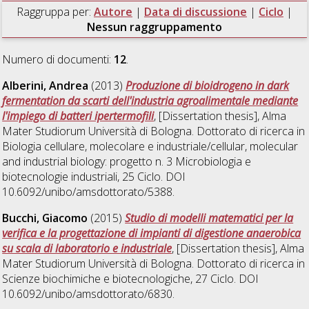
Raggruppa per:
Autore
|
Data di discussione
|
Ciclo
|
Nessun raggruppamento
Numero di documenti:
12
.
Alberini, Andrea
(2013)
Produzione di bioidrogeno in dark
fermentation da scarti dell'industria agroalimentale mediante
l'impiego di batteri ipertermofili
, [Dissertation thesis], Alma
Mater Studiorum Università di Bologna. Dottorato di ricerca in
Biologia cellulare, molecolare e industriale/cellular, molecular
and industrial biology: progetto n. 3 Microbiologia e
biotecnologie industriali
, 25 Ciclo. DOI
10.6092/unibo/amsdottorato/5388.
Bucchi, Giacomo
(2015)
Studio di modelli matematici per la
verifica e la progettazione di impianti di digestione anaerobica
su scala di laboratorio e industriale
, [Dissertation thesis], Alma
Mater Studiorum Università di Bologna. Dottorato di ricerca in
Scienze biochimiche e biotecnologiche
, 27 Ciclo. DOI
10.6092/unibo/amsdottorato/6830.