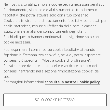
[Dissertation thesis], Alma Mater Studiorum Università di
Nel nostro sito utilizziamo sia cookie tecnici necessari per il suo
Bologna. Dottorato di ricerca in
Ingegneria chimica
funzionamento, sia cookie e altri strumenti di tracciamento
dell'ambiente e della sicurezza
, 22 Ciclo.
facoltativi che potrai attivare solo con il tuo consenso.
Cookie e altri strumenti di tracciamento facoltativi sono usati per
Questa lista e' stata generata il
Thu Aug 6 20:43:57 2026
analisi statistiche, misure sull'efficacia della comunicazione
CEST
.
istituzionale e analisi dei comportamenti degli utenti.
Se chiudi questo banner continuerai la navigazione solo con i
cookie necessari.
Atom
Puoi esprimere il consenso sui cookie facoltativi attivando
Rss 1.0
l'opzione in "Personalizza cookie" e, se vuoi, potrai esprimere
consensi più specifici in "Mostra cookie di profilazione".
Rss 2.0
Potrai sempre rivedere le tue scelte e verificare lo stato dei
consensi rientrando nella sezione "Impostazione cookie" del
AMS Dottorato
sito.
Per maggiori informazioni
consulta la nostra Cookie policy
.
ISSN: 2038-7946
Servizio implementato e gestito da
AlmaDL
Impostazioni Cookie
COOKIE DI PROFILAZIONE -
SOLO COOKIE NECESSARI
Informativa sulla privacy
FACOLTATIVI
Condizioni d’uso del sito