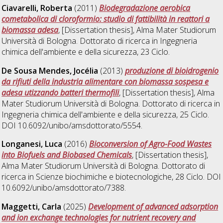
Ciavarelli, Roberta
(2011)
Biodegradazione aerobica
cometabolica di cloroformio: studio di fattibilità in reattori a
biomassa adesa
, [Dissertation thesis], Alma Mater Studiorum
Università di Bologna. Dottorato di ricerca in
Ingegneria
chimica dell'ambiente e della sicurezza
, 23 Ciclo.
De Sousa Mendes, Jocélia
(2013)
produzione di bioidrogenio
da rifiuti della industria alimentare con biomassa sospesa e
adesa utizzando batteri thermofili
, [Dissertation thesis], Alma
Mater Studiorum Università di Bologna. Dottorato di ricerca in
Ingegneria chimica dell'ambiente e della sicurezza
, 25 Ciclo.
DOI 10.6092/unibo/amsdottorato/5554.
Longanesi, Luca
(2016)
Bioconversion of Agro-Food Wastes
into Biofuels and Biobased Chemicals
, [Dissertation thesis],
Alma Mater Studiorum Università di Bologna. Dottorato di
ricerca in
Scienze biochimiche e biotecnologiche
, 28 Ciclo. DOI
10.6092/unibo/amsdottorato/7388.
Maggetti, Carla
(2025)
Development of advanced adsorption
and ion exchange technologies for nutrient recovery and