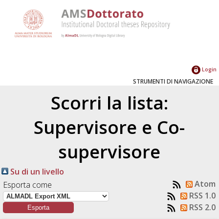
Login
STRUMENTI DI NAVIGAZIONE
Scorri la lista:
Supervisore e Co-
supervisore
Su di un livello
Atom
Esporta come
RSS 1.0
RSS 2.0