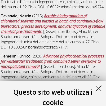
Dottorato di ricerca in
Ingegneria civile, chimica, ambientale e
dei materiali
, 32 Ciclo. DOI 10.6092/unibo/amsdottorato/9274.
Tavanaie, Nasrin
(2015)
Aerobic biodegradation of
chlorinated solvents and plastics in batch and continuous-flow
bioreactors: process development, and identification of suitable
chemical pre-Treatments
, [Dissertation thesis], Alma Mater
Studiorum Università di Bologna. Dottorato di ricerca in
Ingegneria chimica dell'ambiente e della sicurezza
, 27 Ciclo.
DOI 10.6092/unibo/amsdottorato/7117.
Temellini, Enrico
(2026)
Advanced physicochemical processes
for wastewater treatment: from combined sewer overflows to
micropollutant removal
, [Dissertation thesis], Alma Mater
Studiorum Università di Bologna. Dottorato di ricerca in
Ingegneria civile, chimica, ambientale e dei materiali
, 38 Ciclo.
Verboschi, Angelo
(2010)
Depurazione di acque di falda da
Questo sito web utilizza i
solventi clorurati: biodegradazione cometabolica aerobica di
cloroformio in reattore a flusso e decontaminazione di
cookie
cloroeteni in barriere reattive permeabili con ferro zero valente
,