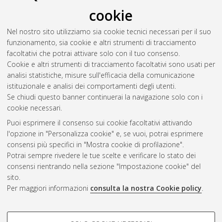
cookie
Nel nostro sito utilizziamo sia cookie tecnici necessari per il suo
funzionamento, sia cookie e altri strumenti di tracciamento
facoltativi che potrai attivare solo con il tuo consenso.
Cookie e altri strumenti di tracciamento facoltativi sono usati per
Gestione del documento:
analisi statistiche, misure sull'efficacia della comunicazione
istituzionale e analisi dei comportamenti degli utenti.
Se chiudi questo banner continuerai la navigazione solo con i
cookie necessari.
Atom
Puoi esprimere il consenso sui cookie facoltativi attivando
Rss 1.0
l'opzione in "Personalizza cookie" e, se vuoi, potrai esprimere
consensi più specifici in "Mostra cookie di profilazione".
Rss 2.0
Potrai sempre rivedere le tue scelte e verificare lo stato dei
consensi rientrando nella sezione "Impostazione cookie" del
sito.
AMS Dottorato
Per maggiori informazioni
consulta la nostra Cookie policy
.
ISSN: 2038-7946
Servizio implementato e gestito da
AlmaDL
Impostazioni Cookie
COOKIE DI PROFILAZIONE -