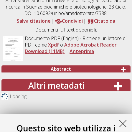
Alma Mater Studiorum Università di Bologna. Dottorato di
ricerca in
Scienze biochimiche e biotecnologiche
, 28 Ciclo.
DOI 10.6092/unibo/amsdottorato/7388.
Salva citazione
Condividi
Citato da
Documenti full-text disponibili:
Documento PDF
(English) - Richiede un lettore di
PDF come
Xpdf
o
Adobe Acrobat Reader
Download (11MB)
|
Anteprima
Abstract
Altri metadati
Loading...
Questo sito web utilizza i