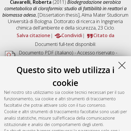
Ciavarelli, Roberta
(2011)
Biodegradazione aerobica
cometabolica di cloroformio: studio di fattibilità in reattori a
biomassa adesa
, [Dissertation thesis], Alma Mater Studiorum
Università di Bologna. Dottorato di ricerca in
Ingegneria
chimica dell'ambiente e della sicurezza
, 23 Ciclo.
Salva citazione
Condividi
Citato da
Documenti full-text disponibili:
Documento PDF
(Italiano) - Accesso riservato -
Richiede un lettore di PDF come
Xpdf
o
Adobe
Acrobat Reader
Questo sito web utilizza i
Download (4MB)
cookie
Abstract
Nel nostro sito utilizziamo sia cookie tecnici necessari per il suo
funzionamento, sia cookie e altri strumenti di tracciamento
Altri metadati
facoltativi che potrai attivare solo con il tuo consenso.
Cookie e altri strumenti di tracciamento facoltativi sono usati per
Gestione del documento:
analisi statistiche, misure sull'efficacia della comunicazione
istituzionale e analisi dei comportamenti degli utenti.
Se chiudi questo banner continuerai la navigazione solo con i