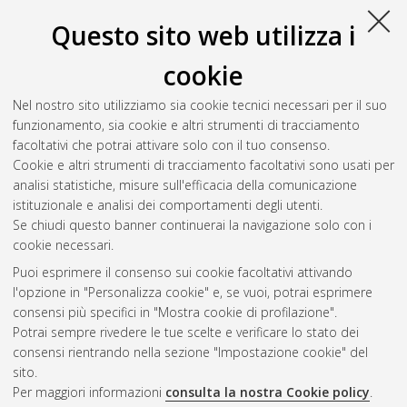
Questo sito web utilizza i
cookie
Nel nostro sito utilizziamo sia cookie tecnici necessari per il suo
funzionamento, sia cookie e altri strumenti di tracciamento
facoltativi che potrai attivare solo con il tuo consenso.
Cookie e altri strumenti di tracciamento facoltativi sono usati per
Gestione del documento:
analisi statistiche, misure sull'efficacia della comunicazione
istituzionale e analisi dei comportamenti degli utenti.
Se chiudi questo banner continuerai la navigazione solo con i
cookie necessari.
Atom
Puoi esprimere il consenso sui cookie facoltativi attivando
Rss 1.0
l'opzione in "Personalizza cookie" e, se vuoi, potrai esprimere
consensi più specifici in "Mostra cookie di profilazione".
Rss 2.0
Potrai sempre rivedere le tue scelte e verificare lo stato dei
consensi rientrando nella sezione "Impostazione cookie" del
sito.
AMS Dottorato
Per maggiori informazioni
consulta la nostra Cookie policy
.
ISSN: 2038-7946