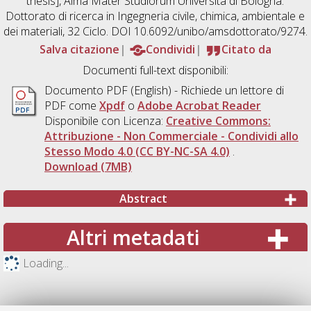
thesis], Alma Mater Studiorum Università di Bologna.
Dottorato di ricerca in
Ingegneria civile, chimica, ambientale e
dei materiali
, 32 Ciclo. DOI 10.6092/unibo/amsdottorato/9274.
Salva citazione
Condividi
Citato da
Documenti full-text disponibili:
Documento PDF
(English) - Richiede un lettore di
PDF come
Xpdf
o
Adobe Acrobat Reader
Disponibile con Licenza:
Creative Commons:
Attribuzione - Non Commerciale - Condividi allo
Stesso Modo 4.0 (CC BY-NC-SA 4.0)
.
Download (7MB)
Abstract
Altri metadati
Loading...