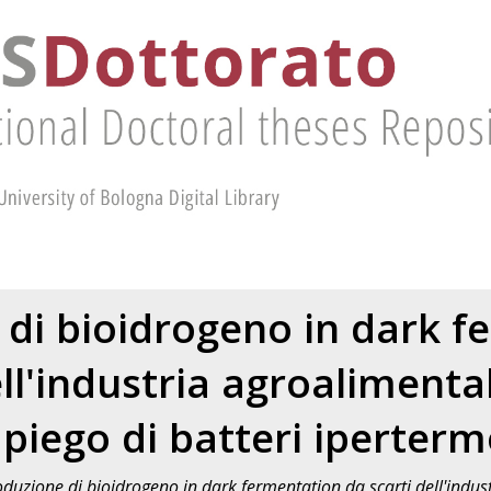
 di bioidrogeno in dark f
ell'industria agroaliment
mpiego di batteri ipertermo
duzione di bioidrogeno in dark fermentation da scarti dell'indu