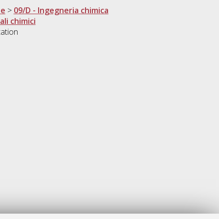
ne
>
09/D - Ingegneria chimica
li chimici
tation