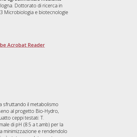
logna. Dottorato di ricerca in
. 3 Microbiologia e biotecnologie
be Acrobat Reader
a sfruttando il metabolismo
 seno al progetto Bio-Hydro,
tto ceppi testati: T.
imale di pH (8.5 a t.amb) per la
 la minimizzazione e rendendolo