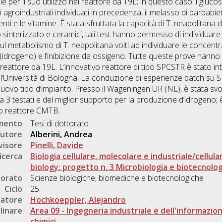
 per il suo utilizzo nel reattore da 19L; in questo caso il gluc
agroindustriali individuati in precedenza, il melasso di barbabietol
enti e le vitamine. È stata sfruttata la capacità di T. neapolitana 
tro sinterizzato e ceramici, tali test hanno permesso di individ
 sul metabolismo di T. neapolitana volti ad individuare le concentr
o (idrogeno) e l’inibizione da ossigeno. Tutte queste prove hann
reattore da 19L. L’innovativo reattore di tipo SPCSTR è stato i
ll’Università di Bologna. La conduzione di esperienze batch su S
nuovo tipo d’impianto. Presso il Wageningen UR (NL), è stata svol
ra 3 testati e del miglior supporto per la produzione d’idrogeno; 
vo reattore CMTB.
umento
Tesi di dottorato
utore
Alberini, Andrea
visore
Pinelli, Davide
icerca
Biologia cellulare, molecolare e industriale/cellula
biology: progetto n. 3 Microbiologia e biotecnologi
torato
Scienze biologiche, biomediche e biotecnologiche
Ciclo
25
natore
Hochkoeppler, Alejandro
linare
Area 09 - Ingegneria industriale e dell'informazio
chimici