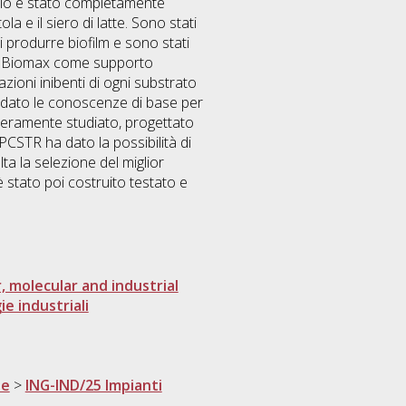
osio è stato completamente
a e il siero di latte. Sono stati
di produrre biofilm e sono stati
uare Biomax come supporto
azioni inibenti di ogni substrato
o dato le conoscenze di base per
nteramente studiato, progettato
PCSTR ha dato la possibilità di
ta la selezione del miglior
è stato poi costruito testato e
r, molecular and industrial
e industriali
ne
>
ING-IND/25 Impianti