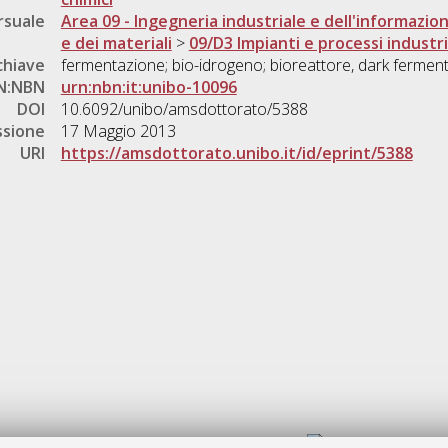
rsuale
Area 09 - Ingegneria industriale e dell'informazio
e dei materiali
>
09/D3 Impianti e processi industria
chiave
fermentazione; bio-idrogeno; bioreattore, dark fermen
N:NBN
urn:nbn:it:unibo-10096
DOI
10.6092/unibo/amsdottorato/5388
ssione
17 Maggio 2013
URI
https://amsdottorato.unibo.it/id/eprint/5388
Gestione del documento: