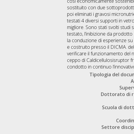
così economicamente sostenibile
sostituito con due sottoprodotti 
poi eliminati i gravosi micronutri
testati 4 diversi supporti in ve
migliore. Sono stati svolti studi
testato, l’inibizione da prodott
la conduzione di esperienze su 
e costruito presso il DICMA. de
verificare il funzionamento del 
ceppo di Caldicellulosisruptor f
condotto in continuo l’innovati
Tipologia del doc
A
Super
Dottorato di r
Scuola di dot
Coordi
Settore discip