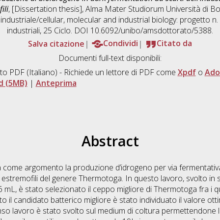
ili
, [Dissertation thesis], Alma Mater Studiorum Università di Bo
 industriale/cellular, molecular and industrial biology: progetto n
industriali
, 25 Ciclo. DOI 10.6092/unibo/amsdottorato/5388.
Salva citazione
Condividi
Citato da
Documenti full-text disponibili:
to PDF
(Italiano) - Richiede un lettore di PDF come
Xpdf
o
Ado
d (5MB)
|
Anteprima
Abstract
ha come argomento la produzione d’idrogeno per via fermentativ
i estremofili del genere Thermotoga. In questo lavoro, svolto in
 mL, è stato selezionato il ceppo migliore di Thermotoga fra i qua
o il candidato batterico migliore è stato individuato il valore ott
nso lavoro è stato svolto sul medium di coltura permettendone