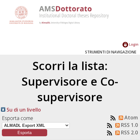
Login
STRUMENTI DI NAVIGAZIONE
Scorri la lista:
Supervisore e Co-
supervisore
Su di un livello
Atom
Esporta come
RSS 1.0
RSS 2.0