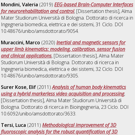
Mondini, Valeria
(2019)
EEG-based Brain-Computer Interfaces
for neurorehabilitation and control
, [Dissertation thesis], Alma
Mater Studiorum Università di Bologna. Dottorato di ricerca in
Ingegneria biomedica, elettrica e dei sistemi
, 31 Ciclo. DOI
10.48676/unibo/amsdottorato/9054.
Muraccini, Marco
(2020)
Inertial and magnetic sensors for
upper limb kinematics: modeling, calibration, sensor fusion
and clinical applications
, [Dissertation thesis], Alma Mater
Studiorum Università di Bologna. Dottorato di ricerca in
Ingegneria biomedica, elettrica e dei sistemi
, 32 Ciclo. DOI
10.48676/unibo/amsdottorato/9305.
Surer Kose, Elif
(2011)
Analysis of human body kinematics
using a hybrid markerless video acquisition and processing
,
[Dissertation thesis], Alma Mater Studiorum Università di
Bologna. Dottorato di ricerca in
Bioingegneria
, 23 Ciclo. DOI
10.6092/unibo/amsdottorato/3633.
Tersi, Luca
(2011)
Methodological improvement of 3D
fluoroscopic analysis for the robust quantification of 3D