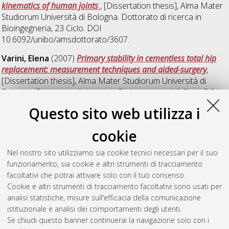
kinematics of human joints
, [Dissertation thesis], Alma Mater
Studiorum Università di Bologna. Dottorato di ricerca in
Bioingegneria
, 23 Ciclo. DOI
10.6092/unibo/amsdottorato/3607.
Varini, Elena
(2007)
Primary stability in cementless total hip
replacement: measurement techniques and aided-surgery
,
[Dissertation thesis], Alma Mater Studiorum Università di
Bologna. Dottorato di ricerca in
Bioingegneria
, 19 Ciclo. DOI
10.6092/unibo/amsdottorato/404.
Questo sito web utilizza i
Vergari, Fabio
(2011)
Sistemi per il monitoraggio concorrente
cookie
di parametri biometrici e ambientali finalizzato alla
valutazione di situazioni critiche
, [Dissertation thesis], Alma
Nel nostro sito utilizziamo sia cookie tecnici necessari per il suo
Mater Studiorum Università di Bologna. Dottorato di ricerca in
funzionamento, sia cookie e altri strumenti di tracciamento
Bioingegneria
, 23 Ciclo. DOI
facoltativi che potrai attivare solo con il tuo consenso.
10.6092/unibo/amsdottorato/3579.
Cookie e altri strumenti di tracciamento facoltativi sono usati per
analisi statistiche, misure sull'efficacia della comunicazione
Questa lista e' stata generata il
Fri Aug 7 20:43:46 2026 CEST
.
istituzionale e analisi dei comportamenti degli utenti.
Se chiudi questo banner continuerai la navigazione solo con i