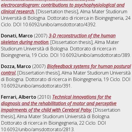
electrocardiogram: contributions to psychophysiological and
clinical research
, [Dissertation thesis], Alma Mater Studiorum
Università di Bologna. Dottorato di ricerca in
Bioingegneria
, 24
Ciclo. DOI 10.6092/unibo/amsdottorato/4392.
Donati, Marco
(2007)
3-D reconstruction of the human
skeleton during motion
, [Dissertation thesis], Alma Mater
Studiorum Università di Bologna. Dottorato di ricerca in
Bioingegneria
, 19 Ciclo. DOI 10.6092/unibo/amsdottorato/389.
Dozza, Marco
(2007)
Biofeedback systems for human postural
control
, [Dissertation thesis], Alma Mater Studiorum Università
di Bologna. Dottorato di ricerca in
Bioingegneria
, 19 Ciclo. DOI
10.6092/unibo/amsdottorato/391.
Ferrari, Alberto
(2010)
Technical innovations for the
diagnosis and the rehabilitation of motor and perceptive
impairments of the child with Cerebral Palsy
, [Dissertation
thesis], Alma Mater Studiorum Università di Bologna.
Dottorato di ricerca in
Bioingegneria
, 22 Ciclo. DOI
10.6092/unibo/amsdottorato/2813.