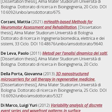
[Dissertation thesis], Alma Mater Studiorum Università di
Bologna. Dottorato di ricerca in
Bioingegneria
, 20 Ciclo. DOI
10.6092/unibo/amsdottorato/675.
Corzani, Mattia
(2021)
mHealth-based Methods for
Neuromotor Assessment and Rehabilitation
, [Dissertation
thesis], Alma Mater Studiorum Università di Bologna.
Dottorato di ricerca in
Ingegneria biomedica, elettrica e dei
sistemi
, 33 Ciclo. DOI 10.48676/unibo/amsdottorato/9640.
De Leva, Paolo
(2011)
Metodi per l'analisi dinamica dei salti
,
[Dissertation thesis], Alma Mater Studiorum Università di
Bologna. Dottorato di ricerca in
Bioingegneria
, 20 Ciclo.
Della Porta, Giovanna
(2013)
3D nanostructured
microcarriers for cell therapy in regenerative medicine
,
[Dissertation thesis], Alma Mater Studiorum Università di
Bologna. Dottorato di ricerca in
Bioingegneria
, 25 Ciclo. DOI
10.6092/unibo/amsdottorato/5327.
Di Marco, Luigi Yuri
(2012)
Variability analysis of discrete
event series and wavefront patterns in surface