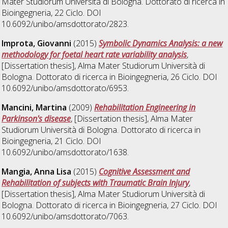
Mater Studiorum Università di Bologna. Dottorato di ricerca in
Bioingegneria
, 22 Ciclo. DOI
10.6092/unibo/amsdottorato/2823.
Improta, Giovanni
(2015)
Symbolic Dynamics Analysis: a new
methodology for foetal heart rate variability analysis
,
[Dissertation thesis], Alma Mater Studiorum Università di
Bologna. Dottorato di ricerca in
Bioingegneria
, 26 Ciclo. DOI
10.6092/unibo/amsdottorato/6953.
Mancini, Martina
(2009)
Rehabilitation Engineering in
Parkinson's disease
, [Dissertation thesis], Alma Mater
Studiorum Università di Bologna. Dottorato di ricerca in
Bioingegneria
, 21 Ciclo. DOI
10.6092/unibo/amsdottorato/1638.
Mangia, Anna Lisa
(2015)
Cognitive Assessment and
Rehabilitation of subjects with Traumatic Brain Injury
,
[Dissertation thesis], Alma Mater Studiorum Università di
Bologna. Dottorato di ricerca in
Bioingegneria
, 27 Ciclo. DOI
10.6092/unibo/amsdottorato/7063.