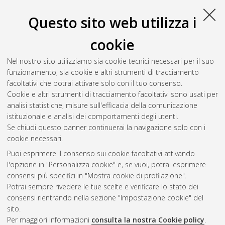
Richiede un lettore di PDF come
Xpdf
o
Adobe
Acrobat Reader
Questo sito web utilizza i
Download (3MB)
cookie
Abstract
Nel nostro sito utilizziamo sia cookie tecnici necessari per il suo
funzionamento, sia cookie e altri strumenti di tracciamento
Altri metadati
facoltativi che potrai attivare solo con il tuo consenso.
Cookie e altri strumenti di tracciamento facoltativi sono usati per
Gestione del documento:
analisi statistiche, misure sull'efficacia della comunicazione
istituzionale e analisi dei comportamenti degli utenti.
Se chiudi questo banner continuerai la navigazione solo con i
cookie necessari.
Atom
Puoi esprimere il consenso sui cookie facoltativi attivando
Rss 1.0
l'opzione in "Personalizza cookie" e, se vuoi, potrai esprimere
consensi più specifici in "Mostra cookie di profilazione".
Rss 2.0
Potrai sempre rivedere le tue scelte e verificare lo stato dei
consensi rientrando nella sezione "Impostazione cookie" del
sito.
AMS Dottorato
Per maggiori informazioni
consulta la nostra Cookie policy
.
ISSN: 2038-7946