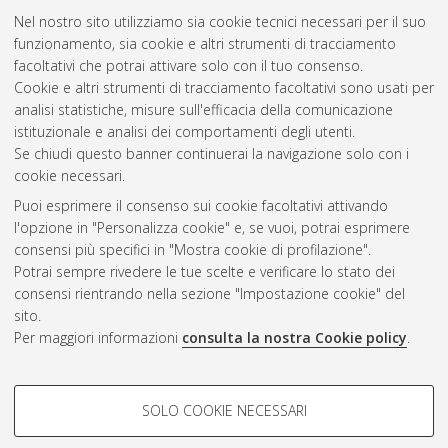
Nel nostro sito utilizziamo sia cookie tecnici necessari per il suo
funzionamento, sia cookie e altri strumenti di tracciamento
facoltativi che potrai attivare solo con il tuo consenso.
Cookie e altri strumenti di tracciamento facoltativi sono usati per
Gestione del documento:
analisi statistiche, misure sull'efficacia della comunicazione
istituzionale e analisi dei comportamenti degli utenti.
Se chiudi questo banner continuerai la navigazione solo con i
cookie necessari.
Atom
Puoi esprimere il consenso sui cookie facoltativi attivando
Rss 1.0
l'opzione in "Personalizza cookie" e, se vuoi, potrai esprimere
consensi più specifici in "Mostra cookie di profilazione".
Rss 2.0
Potrai sempre rivedere le tue scelte e verificare lo stato dei
consensi rientrando nella sezione "Impostazione cookie" del
sito.
AMS Dottorato
Per maggiori informazioni
consulta la nostra Cookie policy
.
ISSN: 2038-7946
Servizio implementato e gestito da
AlmaDL
Impostazioni Cookie
COOKIE DI PROFILAZIONE -
SOLO COOKIE NECESSARI
Informativa sulla privacy
FACOLTATIVI
Condizioni d’uso del sito