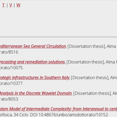
|
T
|
V
|
W
Mediterranean Sea General Circulation
, [Dissertation thesis], Alm
rato/8516.
orecasting and remediation solutions
, [Dissertation thesis], Alm
torato/10075.
ategic infrastructures in Southern Italy
, [Dissertation thesis], A
torato/10377.
nalysis in the Discrete Wavelet Domain
, [Dissertation thesis],
rato/8053.
system Model of Intermediate Complexity: from interannual to cen
ofisica
, 34 Ciclo. DOI 10.48676/unibo/amsdottorato/10152.