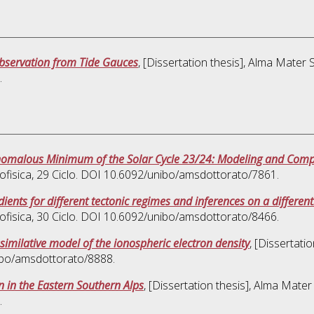
Observation from Tide Gauces
, [Dissertation thesis], Alma Mater 
.
nomalous Minimum of the Solar Cycle 23/24: Modeling and Compa
ofisica
, 29 Ciclo. DOI 10.6092/unibo/amsdottorato/7861.
dients for different tectonic regimes and inferences on a differen
ofisica
, 30 Ciclo. DOI 10.6092/unibo/amsdottorato/8466.
similative model of the ionospheric electron density
, [Dissertati
nibo/amsdottorato/8888.
n in the Eastern Southern Alps
, [Dissertation thesis], Alma Mater
.