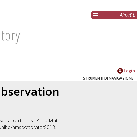
AlmaDL
Login
STRUMENTI DI NAVIGAZIONE
Observation
ssertation thesis], Alma Mater
/unibo/amsdottorato/8013.