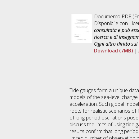
Documento PDF
(En
Disponibile con Lic
consultata e può esse
ricerca e di insegna
Ogni altro diritto sul
Download (7MB)
|
Tide gauges form a unique data 
models of the sea-level change h
acceleration. Such global model
roots for realistic scenarios of
of long period oscillations pose 
discuss the limits of using tide
results confirm that long period
limited number of observation p