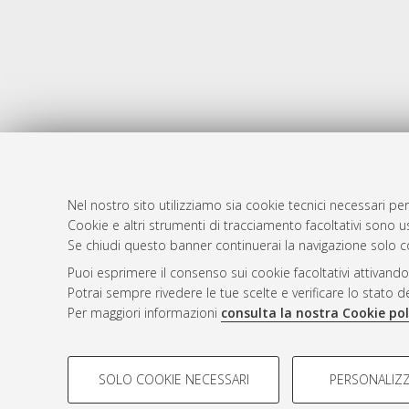
Nel nostro sito utilizziamo sia cookie tecnici necessari per
AMS Dotto
Atom
Cookie e altri strumenti di tracciamento facoltativi sono us
ISSN: 2038
Se chiudi questo banner continuerai la navigazione solo c
Rss 1.0
Servizio i
Puoi esprimere il consenso sui cookie facoltativi attivando
Rss 2.0
Impostazio
Potrai sempre rivedere le tue scelte e verificare lo stato 
Informativa
Per maggiori informazioni
consulta la nostra Cookie pol
Condizioni 
COOKIE DI PROFILAZIONE - FACOLTATIVI
SOLO COOKIE NECESSARI
PERSONALIZZ
Si tratta di cookie utilizzati per analizzare le caratteristiche de
© ALMA MATER STUDIORUM - Università d