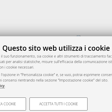
Gestione del documento:
Questo sito web utilizza i cookie
 il suo funzionamento, sia cookie e altri strumenti di tracciamento faco
rato
ati per analisi statistiche, misure sull'efficacia della comunicazione is
-7946
on i cookie necessari.
mplementato e gestito da
AlmaDL
 l'opzione in "Personalizza cookie" e, se vuoi, potrai esprimere consens
ni Cookie
dei consensi rientrando nella sezione "Impostazione cookie" del sito.
 sulla privacy
icy
.
d’uso del sito
COOKIE TECNICI - NECES
A COOKIE
ACCETTA TUTTI I COOKIE
lla navigazione degli utenti, creare
Si tratta di cookie tecnici utilizzati
i Bologna, 2007-2026.