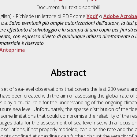
Documenti full-text disponibili:
glish) - Richiede un lettore di PDF come
Xpdf
o
Adobe Acroba
enza:
Salvo eventuali più ampie autorizzazioni dell'autore, la tesi
re effettuato il salvataggio e la stampa di una copia per fini stre
mento, con espresso divieto di qualunque utilizzo direttamente o
 materiale è riservato
.
Anteprima
Abstract
set of sea-level observations that covers the last 200 years a
ave been created with the aim of assessing the global rate of se
s play a crucial role for the understanding of the ongoing clima
 future sea level. Unfortunately, the sparse distribution of the t
some limitations that could compromise the reliability of the resul
 gauges data for the assessment of sea-level rise, with a focus o
 oscillations, if not properly modeled, can bias the rate and the
oints confined at coastlines can further disrupt the veracity of