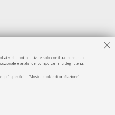
ltativi che potrai attivare solo con il tuo consenso.
tituzionale e analisi dei comportamenti degli utenti.
i più specifici in "Mostra cookie di profilazione".
SARI
, a titolo esemplificativo, per il corretto funzionamento del sito,