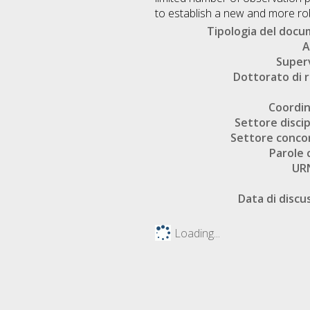
to establish a new and more rob
Tipologia del doc
A
Super
Dottorato di r
Coordi
Settore discip
Settore conco
Parole 
UR
Data di discu
Loading...