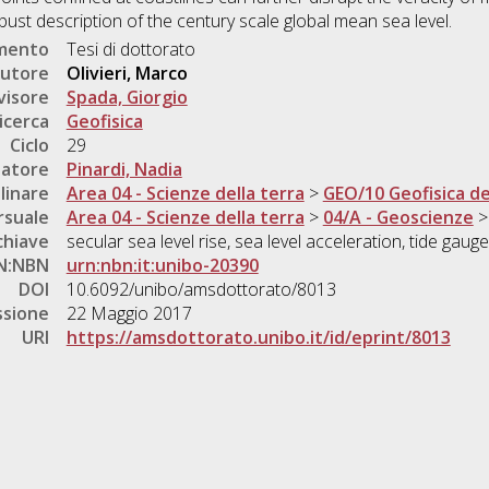
ust description of the century scale global mean sea level.
umento
Tesi di dottorato
utore
Olivieri, Marco
visore
Spada, Giorgio
icerca
Geofisica
Ciclo
29
natore
Pinardi, Nadia
linare
Area 04 - Scienze della terra
>
GEO/10 Geofisica del
rsuale
Area 04 - Scienze della terra
>
04/A - Geoscienze
chiave
secular sea level rise, sea level acceleration, tide gauges
N:NBN
urn:nbn:it:unibo-20390
DOI
10.6092/unibo/amsdottorato/8013
ssione
22 Maggio 2017
URI
https://amsdottorato.unibo.it/id/eprint/8013