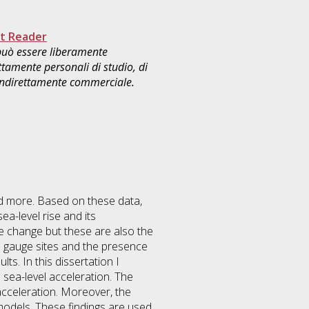
t Reader
 può essere liberamente
ttamente personali di studio, di
 indirettamente commerciale.
nd more. Based on these data,
a-level rise and its
te change but these are also the
ide gauge sites and the presence
ts. In this dissertation I
n sea-level acceleration. The
 acceleration. Moreover, the
 models. These findings are used