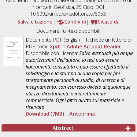
Alma Mater Studiorum Università di Bologna. Dottorato di
ricerca in
Geofisica
, 29 Ciclo. DOI
10.6092/unibo/amsdottorato/8053.
Salva citazione
Condividi
Citato da
Documenti full-text disponibili:
Documento PDF
(English) - Richiede un lettore di
PDF come
Xpdf
o
Adobe Acrobat Reader
Disponibile con Licenza:
Salvo eventuali più ampie
autorizzazioni dell'autore, la tesi può essere
liberamente consultata e può essere effettuato il
salvataggio e la stampa di una copia per fini
strettamente personali di studio, di ricerca e di
insegnamento, con espresso divieto di qualunque
utilizzo direttamente o indirettamente
commerciale. Ogni altro diritto sul materiale è
riservato
.
Download (7MB)
|
Anteprima
Abstract