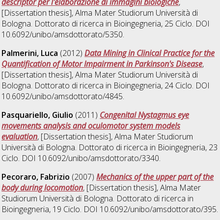
descriptor per l'elaborazione di immagini biologiche
,
[Dissertation thesis], Alma Mater Studiorum Università di
Bologna. Dottorato di ricerca in
Bioingegneria
, 25 Ciclo. DOI
10.6092/unibo/amsdottorato/5350.
Palmerini, Luca
(2012)
Data Mining in Clinical Practice for the
Quantification of Motor Impairment in Parkinson's Disease
,
[Dissertation thesis], Alma Mater Studiorum Università di
Bologna. Dottorato di ricerca in
Bioingegneria
, 24 Ciclo. DOI
10.6092/unibo/amsdottorato/4845.
Pasquariello, Giulio
(2011)
Congenital Nystagmus eye
movements analysis and oculomotor system models
evaluation
, [Dissertation thesis], Alma Mater Studiorum
Università di Bologna. Dottorato di ricerca in
Bioingegneria
, 23
Ciclo. DOI 10.6092/unibo/amsdottorato/3340.
Pecoraro, Fabrizio
(2007)
Mechanics of the upper part of the
body during locomotion
, [Dissertation thesis], Alma Mater
Studiorum Università di Bologna. Dottorato di ricerca in
Bioingegneria
, 19 Ciclo. DOI 10.6092/unibo/amsdottorato/395.