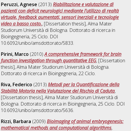
Peruzzi, Agnese
(2013)
Riabilitazione e valutazione di
pazienti con deficit neurologici mediante l'utilizzo di realtà
virtuale, feedback aumentati, sensori inerziali e tecnologie
video a basso costo.
, [Dissertation thesis], Alma Mater
Studiorum Università di Bologna. Dottorato di ricerca in
Bioingegneria
, 25 Ciclo. DOI
10.6092/unibo/amsdottorato/5833.
Pirini, Marco
(2010)
A comprehensive framework for brain
function investigation through quantitative EEG
, [Dissertation
thesis], Alma Mater Studiorum Università di Bologna.
Dottorato di ricerca in
Bioingegneria
, 22 Ciclo.
Riva, Federico
(2013)
Metodi per la Quantificazione della
Stabilità Motoria nella Valutazione del Rischio di Caduta
,
[Dissertation thesis], Alma Mater Studiorum Università di
Bologna. Dottorato di ricerca in
Bioingegneria
, 25 Ciclo. DOI
10.6092/unibo/amsdottorato/5636.
Rizzi, Barbara
(2009)
Bioimaging of animal embryogenesis:
mathematical methods and computational algorithms
,