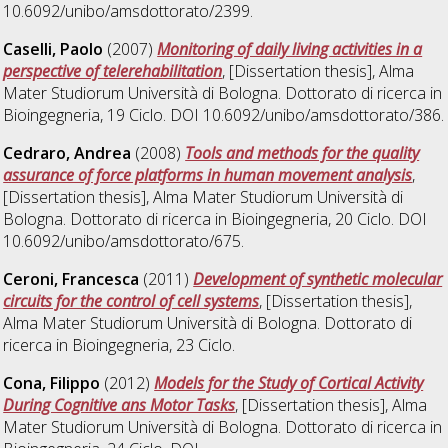
10.6092/unibo/amsdottorato/2399.
Caselli, Paolo
(2007)
Monitoring of daily living activities in a
perspective of telerehabilitation
, [Dissertation thesis], Alma
Mater Studiorum Università di Bologna. Dottorato di ricerca in
Bioingegneria
, 19 Ciclo. DOI 10.6092/unibo/amsdottorato/386.
Cedraro, Andrea
(2008)
Tools and methods for the quality
assurance of force platforms in human movement analysis
,
[Dissertation thesis], Alma Mater Studiorum Università di
Bologna. Dottorato di ricerca in
Bioingegneria
, 20 Ciclo. DOI
10.6092/unibo/amsdottorato/675.
Ceroni, Francesca
(2011)
Development of synthetic molecular
circuits for the control of cell systems
, [Dissertation thesis],
Alma Mater Studiorum Università di Bologna. Dottorato di
ricerca in
Bioingegneria
, 23 Ciclo.
Cona, Filippo
(2012)
Models for the Study of Cortical Activity
During Cognitive ans Motor Tasks
, [Dissertation thesis], Alma
Mater Studiorum Università di Bologna. Dottorato di ricerca in