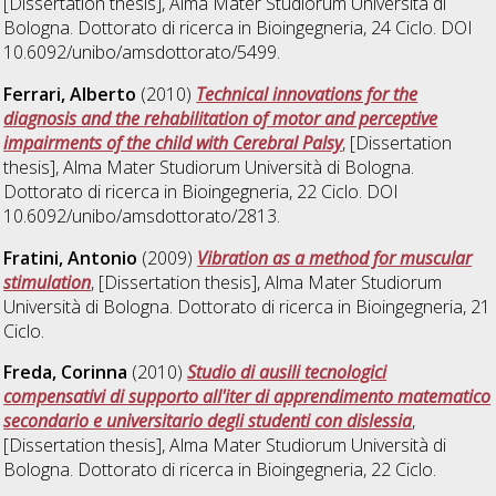
[Dissertation thesis], Alma Mater Studiorum Università di
Bologna. Dottorato di ricerca in
Bioingegneria
, 24 Ciclo. DOI
10.6092/unibo/amsdottorato/5499.
Ferrari, Alberto
(2010)
Technical innovations for the
diagnosis and the rehabilitation of motor and perceptive
impairments of the child with Cerebral Palsy
, [Dissertation
thesis], Alma Mater Studiorum Università di Bologna.
Dottorato di ricerca in
Bioingegneria
, 22 Ciclo. DOI
10.6092/unibo/amsdottorato/2813.
Fratini, Antonio
(2009)
Vibration as a method for muscular
stimulation
, [Dissertation thesis], Alma Mater Studiorum
Università di Bologna. Dottorato di ricerca in
Bioingegneria
, 21
Ciclo.
Freda, Corinna
(2010)
Studio di ausili tecnologici
compensativi di supporto all'iter di apprendimento matematico
secondario e universitario degli studenti con dislessia
,
[Dissertation thesis], Alma Mater Studiorum Università di
Bologna. Dottorato di ricerca in
Bioingegneria
, 22 Ciclo.