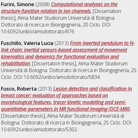
Furini, Simone
(2008)
Computational analyses on the
structure-function relation in ion channels
, [Dissertation
thesis], Alma Mater Studiorum Università di Bologna.
Dottorato di ricerca in
Bioingegneria
, 20 Ciclo. DOI
10.6092/unibo/amsdottorato/676.
Fuschillo, Valeria Lucia
(2013)
From inverted pendulum to N-
link chain: inertial sensors-based assessment of movement
kinematics and dynamics for functional evaluation and
rehabilitation
, [Dissertation thesis], Alma Mater Studiorum
Università di Bologna. Dottorato di ricerca in
Bioingegneria
, 25
Ciclo. DOI 10.6092/unibo/amsdottorato/5834.
Fusco, Roberta
(2013)
Lesion detection and classification in
breast cancer: evaluation of approaches based on
morphological features, tracer kinetic modelling and semi-
quantitative parameters in MR functional imaging (DCE-MRI)
,
[Dissertation thesis], Alma Mater Studiorum Università di
Bologna. Dottorato di ricerca in
Bioingegneria
, 25 Ciclo. DOI
10.6092/unibo/amsdottorato/5302.