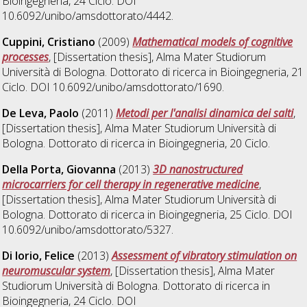
Bioingegneria
, 24 Ciclo. DOI
10.6092/unibo/amsdottorato/4442.
Cuppini, Cristiano
(2009)
Mathematical models of cognitive
processes
, [Dissertation thesis], Alma Mater Studiorum
Università di Bologna. Dottorato di ricerca in
Bioingegneria
, 21
Ciclo. DOI 10.6092/unibo/amsdottorato/1690.
De Leva, Paolo
(2011)
Metodi per l'analisi dinamica dei salti
,
[Dissertation thesis], Alma Mater Studiorum Università di
Bologna. Dottorato di ricerca in
Bioingegneria
, 20 Ciclo.
Della Porta, Giovanna
(2013)
3D nanostructured
microcarriers for cell therapy in regenerative medicine
,
[Dissertation thesis], Alma Mater Studiorum Università di
Bologna. Dottorato di ricerca in
Bioingegneria
, 25 Ciclo. DOI
10.6092/unibo/amsdottorato/5327.
Di Iorio, Felice
(2013)
Assessment of vibratory stimulation on
neuromuscular system
, [Dissertation thesis], Alma Mater
Studiorum Università di Bologna. Dottorato di ricerca in
Bioingegneria
, 24 Ciclo. DOI