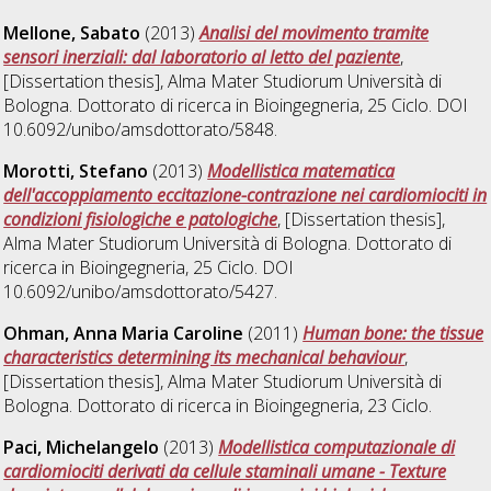
Mellone, Sabato
(2013)
Analisi del movimento tramite
sensori inerziali: dal laboratorio al letto del paziente
,
[Dissertation thesis], Alma Mater Studiorum Università di
Bologna. Dottorato di ricerca in
Bioingegneria
, 25 Ciclo. DOI
10.6092/unibo/amsdottorato/5848.
Morotti, Stefano
(2013)
Modellistica matematica
dell'accoppiamento eccitazione-contrazione nei cardiomiociti in
condizioni fisiologiche e patologiche
, [Dissertation thesis],
Alma Mater Studiorum Università di Bologna. Dottorato di
ricerca in
Bioingegneria
, 25 Ciclo. DOI
10.6092/unibo/amsdottorato/5427.
Ohman, Anna Maria Caroline
(2011)
Human bone: the tissue
characteristics determining its mechanical behaviour
,
[Dissertation thesis], Alma Mater Studiorum Università di
Bologna. Dottorato di ricerca in
Bioingegneria
, 23 Ciclo.
Paci, Michelangelo
(2013)
Modellistica computazionale di
cardiomiociti derivati da cellule staminali umane - Texture