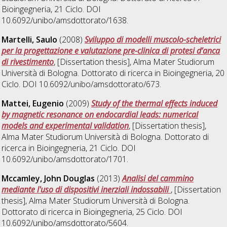
Bioingegneria
, 21 Ciclo. DOI
10.6092/unibo/amsdottorato/1638.
Martelli, Saulo
(2008)
Sviluppo di modelli muscolo-scheletrici
per la progettazione e valutazione pre-clinica di protesi d’anca
di rivestimento
, [Dissertation thesis], Alma Mater Studiorum
Università di Bologna. Dottorato di ricerca in
Bioingegneria
, 20
Ciclo. DOI 10.6092/unibo/amsdottorato/673.
Mattei, Eugenio
(2009)
Study of the thermal effects induced
by magnetic resonance on endocardial leads: numerical
models and experimental validation
, [Dissertation thesis],
Alma Mater Studiorum Università di Bologna. Dottorato di
ricerca in
Bioingegneria
, 21 Ciclo. DOI
10.6092/unibo/amsdottorato/1701.
Mccamley, John Douglas
(2013)
Analisi del cammino
mediante l'uso di dispositivi inerziali indossabili
, [Dissertation
thesis], Alma Mater Studiorum Università di Bologna.
Dottorato di ricerca in
Bioingegneria
, 25 Ciclo. DOI
10.6092/unibo/amsdottorato/5604.