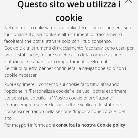
Questo sito web utilizza i
10.6092/unibo/amsdottorato/3579.
cookie
Zavaglia, Melissa
(2008)
Modelli per lo studio dell'attività
neuronale durante task cognitivi
, [Dissertation thesis], Alma
Nel nostro sito utilizziamo sia cookie tecnici necessari per il suo
Mater Studiorum Università di Bologna. Dottorato di ricerca in
funzionamento, sia cookie e altri strumenti di tracciamento
Bioingegneria
, 20 Ciclo. DOI 10.6092/unibo/amsdottorato/672.
facoltativi che potrai attivare solo con il tuo consenso.
Cookie e altri strumenti di tracciamento facoltativi sono usati per
Questa lista e' stata generata il
Wed Aug 5 20:49:58 2026
analisi statistiche, misure sull'efficacia della comunicazione
CEST
.
istituzionale e analisi dei comportamenti degli utenti.
Se chiudi questo banner continuerai la navigazione solo con i
cookie necessari.
Atom
Puoi esprimere il consenso sui cookie facoltativi attivando
Rss 1.0
l'opzione in "Personalizza cookie" e, se vuoi, potrai esprimere
consensi più specifici in "Mostra cookie di profilazione".
Rss 2.0
Potrai sempre rivedere le tue scelte e verificare lo stato dei
consensi rientrando nella sezione "Impostazione cookie" del
AMS Dottorato
sito.
Per maggiori informazioni
consulta la nostra Cookie policy
.
ISSN: 2038-7946
Servizio implementato e gestito da
AlmaDL