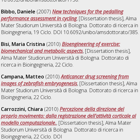
Bibbo, Daniele
(2007)
New techniques for the pedalling
performance assessment in cycling
, [Dissertation thesis], Alma
Mater Studiorum Università di Bologna. Dottorato di ricerca in
Bioingegneria
, 19 Ciclo. DOI 10.6092/unibo/amsdottorato/385.
Bisi, Maria Cristina
(2010)
Bioengineering of exercise:
biomechanical and metabolic aspects
, [Dissertation thesis],
Alma Mater Studiorum Università di Bologna. Dottorato di
ricerca in
Bioingegneria
, 22 Ciclo.
Campana, Matteo
(2010)
Anticancer drug screening from
images of zebrafish embryogenesis
, [Dissertation thesis], Alma
Mater Studiorum Università di Bologna. Dottorato di ricerca in
Bioingegneria
, 22 Ciclo.
Carrozzini, Chiara
(2010)
Percezione della direzione del
proprio movimento: dalla registrazione dell'attività corticale al
modello computazionale.
, [Dissertation thesis], Alma Mater
Studiorum Università di Bologna. Dottorato di ricerca in
Bioingegneria
, 22 Ciclo. DOI