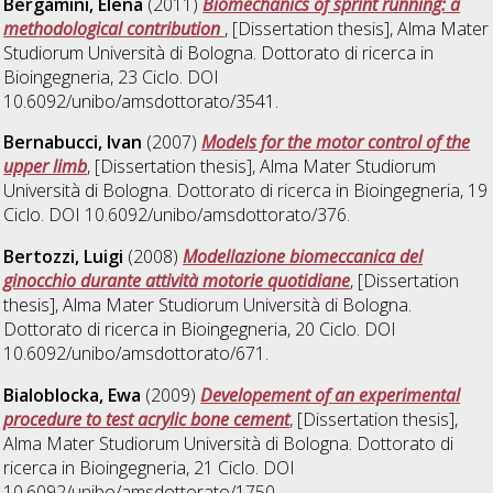
Bergamini, Elena
(2011)
Biomechanics of sprint running: a
methodological contribution
, [Dissertation thesis], Alma Mater
Studiorum Università di Bologna. Dottorato di ricerca in
Bioingegneria
, 23 Ciclo. DOI
10.6092/unibo/amsdottorato/3541.
Bernabucci, Ivan
(2007)
Models for the motor control of the
upper limb
, [Dissertation thesis], Alma Mater Studiorum
Università di Bologna. Dottorato di ricerca in
Bioingegneria
, 19
Ciclo. DOI 10.6092/unibo/amsdottorato/376.
Bertozzi, Luigi
(2008)
Modellazione biomeccanica del
ginocchio durante attività motorie quotidiane
, [Dissertation
thesis], Alma Mater Studiorum Università di Bologna.
Dottorato di ricerca in
Bioingegneria
, 20 Ciclo. DOI
10.6092/unibo/amsdottorato/671.
Bialoblocka, Ewa
(2009)
Developement of an experimental
procedure to test acrylic bone cement
, [Dissertation thesis],
Alma Mater Studiorum Università di Bologna. Dottorato di
ricerca in
Bioingegneria
, 21 Ciclo. DOI
10.6092/unibo/amsdottorato/1750.