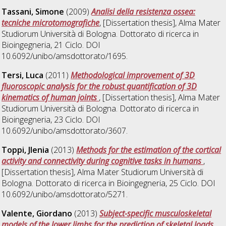
Tassani, Simone
(2009)
Analisi della resistenza ossea:
tecniche microtomografiche
, [Dissertation thesis], Alma Mater
Studiorum Università di Bologna. Dottorato di ricerca in
Bioingegneria
, 21 Ciclo. DOI
10.6092/unibo/amsdottorato/1695.
Tersi, Luca
(2011)
Methodological improvement of 3D
fluoroscopic analysis for the robust quantification of 3D
kinematics of human joints
, [Dissertation thesis], Alma Mater
Studiorum Università di Bologna. Dottorato di ricerca in
Bioingegneria
, 23 Ciclo. DOI
10.6092/unibo/amsdottorato/3607.
Toppi, Jlenia
(2013)
Methods for the estimation of the cortical
activity and connectivity during cognitive tasks in humans
,
[Dissertation thesis], Alma Mater Studiorum Università di
Bologna. Dottorato di ricerca in
Bioingegneria
, 25 Ciclo. DOI
10.6092/unibo/amsdottorato/5271.
Valente, Giordano
(2013)
Subject-specific musculoskeletal
models of the lower limbs for the prediction of skeletal loads