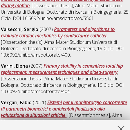
during motion
, [Dissertation thesis], Alma Mater Studiorum
Università di Bologna. Dottorato di ricerca in
Bioingegneria
, 25
Ciclo. DOI 10.6092/unibo/amsdottorato/5561.
Valsecchi, Sergio
(2007)
Parameters and algorithms to
evaluate cardiac mechanics by conductance catheter
,
[Dissertation thesis], Alma Mater Studiorum Università di
Bologna. Dottorato di ricerca in
Bioingegneria
, 19 Ciclo. DOI
10.6092/unibo/amsdottorato/400.
Varini, Elena
(2007)
Primary stability in cementless total hip
replacement: measurement techniques and aided-surgery
,
[Dissertation thesis], Alma Mater Studiorum Università di
Bologna. Dottorato di ricerca in
Bioingegneria
, 19 Ciclo. DOI
10.6092/unibo/amsdottorato/404.
Vergari, Fabio
(2011)
Sistemi per il monitoraggio concorrente
di parametri biometrici e ambientali finalizzato alla
valutazione di situazioni critiche
, [Dissertation thesis], Alma
Mater Studiorum Università di Bologna. Dottorato di ricerca in
Bioingegneria
, 23 Ciclo. DOI