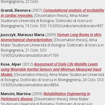
Bioingegneria
, 22 Ciclo.
Grandi, Eleonora
(2007)
Computational analysis of excitability
in cardiac myocytes
, [Dissertation thesis], Alma Mater
Studiorum Università di Bologna. Dottorato di ricerca in
Bioingegneria
, 19 Ciclo. DOI 10.6092/unibo/amsdottorato/497.
Juszczyk, Mateusz Maria
(2009)
Human Long Bones in vitro
biomechanical characterization
, [Dissertation thesis], Alma
Mater Studiorum Università di Bologna. Dottorato di ricerca in
Bioingegneria
, 21 Ciclo. DOI
10.6092/unibo/amsdottorato/1769.
Kose, Alper
(2012)
Assessment of Daily Life Mobility Levels
using Wearable Inertial Sensors and Minimun Measured Input
Models
, [Dissertation thesis], Alma Mater Studiorum Università
di Bologna. Dottorato di ricerca in
Bioingegneria
, 24 Ciclo. DOI
10.6092/unibo/amsdottorato/4854.
Mancini, Martina
(2009)
Rehabilitation Engineering in
Parkinson's disease
, [Dissertation thesis], Alma Mater
Studiorum Università di Bologna. Dottorato di ricerca in