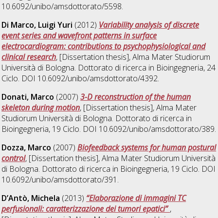
10.6092/unibo/amsdottorato/5598.
Di Marco, Luigi Yuri
(2012)
Variability analysis of discrete
event series and wavefront patterns in surface
electrocardiogram: contributions to psychophysiological and
clinical research
, [Dissertation thesis], Alma Mater Studiorum
Università di Bologna. Dottorato di ricerca in
Bioingegneria
, 24
Ciclo. DOI 10.6092/unibo/amsdottorato/4392.
Donati, Marco
(2007)
3-D reconstruction of the human
skeleton during motion
, [Dissertation thesis], Alma Mater
Studiorum Università di Bologna. Dottorato di ricerca in
Bioingegneria
, 19 Ciclo. DOI 10.6092/unibo/amsdottorato/389.
Dozza, Marco
(2007)
Biofeedback systems for human postural
control
, [Dissertation thesis], Alma Mater Studiorum Università
di Bologna. Dottorato di ricerca in
Bioingegneria
, 19 Ciclo. DOI
10.6092/unibo/amsdottorato/391.
D’Antò, Michela
(2013)
“Elaborazione di immagini TC
perfusionali: caratterizzazione dei tumori epatici”
,