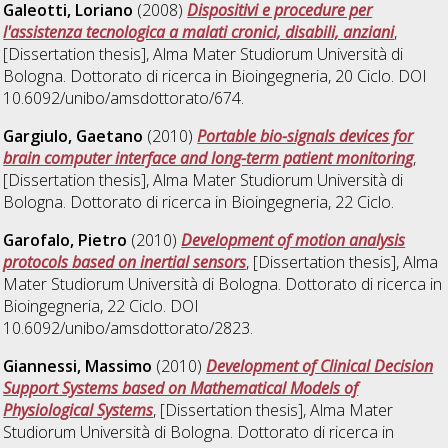
Galeotti, Loriano
(2008)
Dispositivi e procedure per
l'assistenza tecnologica a malati cronici, disabili, anziani
,
[Dissertation thesis], Alma Mater Studiorum Università di
Bologna. Dottorato di ricerca in
Bioingegneria
, 20 Ciclo. DOI
10.6092/unibo/amsdottorato/674.
Gargiulo, Gaetano
(2010)
Portable bio-signals devices for
brain computer interface and long-term patient monitoring
,
[Dissertation thesis], Alma Mater Studiorum Università di
Bologna. Dottorato di ricerca in
Bioingegneria
, 22 Ciclo.
Garofalo, Pietro
(2010)
Development of motion analysis
protocols based on inertial sensors
, [Dissertation thesis], Alma
Mater Studiorum Università di Bologna. Dottorato di ricerca in
Bioingegneria
, 22 Ciclo. DOI
10.6092/unibo/amsdottorato/2823.
Giannessi, Massimo
(2010)
Development of Clinical Decision
Support Systems based on Mathematical Models of
Physiological Systems
, [Dissertation thesis], Alma Mater
Studiorum Università di Bologna. Dottorato di ricerca in