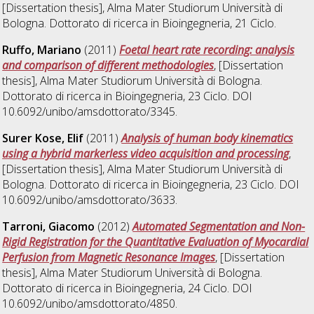
[Dissertation thesis], Alma Mater Studiorum Università di
Bologna. Dottorato di ricerca in
Bioingegneria
, 21 Ciclo.
Ruffo, Mariano
(2011)
Foetal heart rate recording: analysis
and comparison of different methodologies
, [Dissertation
thesis], Alma Mater Studiorum Università di Bologna.
Dottorato di ricerca in
Bioingegneria
, 23 Ciclo. DOI
10.6092/unibo/amsdottorato/3345.
Surer Kose, Elif
(2011)
Analysis of human body kinematics
using a hybrid markerless video acquisition and processing
,
[Dissertation thesis], Alma Mater Studiorum Università di
Bologna. Dottorato di ricerca in
Bioingegneria
, 23 Ciclo. DOI
10.6092/unibo/amsdottorato/3633.
Tarroni, Giacomo
(2012)
Automated Segmentation and Non-
Rigid Registration for the Quantitative Evaluation of Myocardial
Perfusion from Magnetic Resonance Images
, [Dissertation
thesis], Alma Mater Studiorum Università di Bologna.
Dottorato di ricerca in
Bioingegneria
, 24 Ciclo. DOI
10.6092/unibo/amsdottorato/4850.