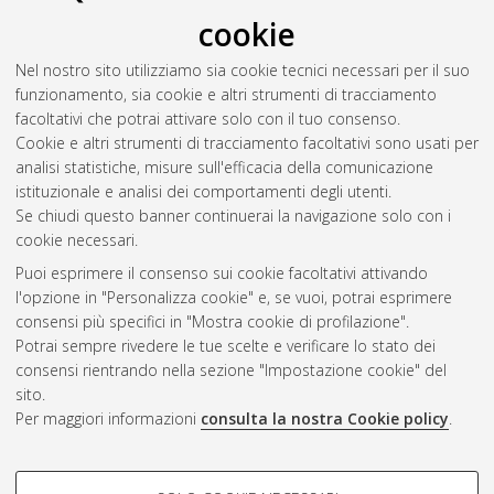
cookie
Nel nostro sito utilizziamo sia cookie tecnici necessari per il suo
funzionamento, sia cookie e altri strumenti di tracciamento
facoltativi che potrai attivare solo con il tuo consenso.
Cookie e altri strumenti di tracciamento facoltativi sono usati per
Gestione del documento:
analisi statistiche, misure sull'efficacia della comunicazione
istituzionale e analisi dei comportamenti degli utenti.
Se chiudi questo banner continuerai la navigazione solo con i
cookie necessari.
Atom
Puoi esprimere il consenso sui cookie facoltativi attivando
Rss 1.0
l'opzione in "Personalizza cookie" e, se vuoi, potrai esprimere
consensi più specifici in "Mostra cookie di profilazione".
Rss 2.0
Potrai sempre rivedere le tue scelte e verificare lo stato dei
consensi rientrando nella sezione "Impostazione cookie" del
sito.
AMS Dottorato
Per maggiori informazioni
consulta la nostra Cookie policy
.
ISSN: 2038-7946
Servizio implementato e gestito da
AlmaDL
Impostazioni Cookie
COOKIE DI PROFILAZIONE -