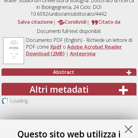
Mater Studiorum Università di Bologna. Dottorato di ricerca
in
Bioingegneria
, 24 Ciclo. DOI
10.6092/unibo/amsdottorato/4442.
Salva citazione
Condividi
Citato da
Documenti full-text disponibili:
Documento PDF
(English) - Richiede un lettore di
PDF come
Xpdf
o
Adobe Acrobat Reader
Download (2MB)
|
Anteprima
Abstract
Altri metadati
Loading...
Questo sito web utilizza i