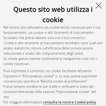
Questo sito web utilizza i
cookie
Nel nostro sito utilizziamo sia cookie tecnici necessari per il suo
funzionamento, sia cookie e altri strumenti di tracciamento
facoltativi che potrai attivare solo con il tuo consenso.
Cookie e altri strumenti di tracciamento facoltativi sono usati per
Gestione del documento:
analisi statistiche, misure sull'efficacia della comunicazione
istituzionale e analisi dei comportamenti degli utenti.
Se chiudi questo banner continuerai la navigazione solo con i
cookie necessari.
Atom
Puoi esprimere il consenso sui cookie facoltativi attivando
Rss 1.0
l'opzione in "Personalizza cookie" e, se vuoi, potrai esprimere
consensi più specifici in "Mostra cookie di profilazione".
Rss 2.0
Potrai sempre rivedere le tue scelte e verificare lo stato dei
consensi rientrando nella sezione "Impostazione cookie" del
sito.
AMS Dottorato
Per maggiori informazioni
consulta la nostra Cookie policy
.
ISSN: 2038-7946