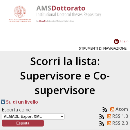
Login
STRUMENTI DI NAVIGAZIONE
Scorri la lista:
Supervisore e Co-
supervisore
Su di un livello
Atom
Esporta come
RSS 1.0
RSS 2.0