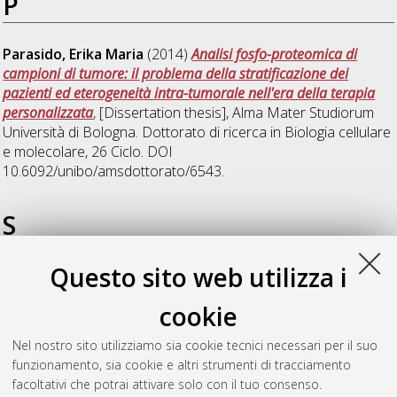
P
Parasido, Erika Maria
(2014)
Analisi fosfo-proteomica di
campioni di tumore: il problema della stratificazione dei
pazienti ed eterogeneità intra-tumorale nell'era della terapia
personalizzata
, [Dissertation thesis], Alma Mater Studiorum
Università di Bologna. Dottorato di ricerca in
Biologia cellulare
e molecolare
, 26 Ciclo. DOI
10.6092/unibo/amsdottorato/6543.
S
Questo sito web utilizza i
Spigarelli, Renato
(2025)
Essential oils as a source of natural
compounds for the modulation of intestinal physiology
,
cookie
[Dissertation thesis], Alma Mater Studiorum Università di
Bologna. Dottorato di ricerca in
Scienze della terra, della vita e
Nel nostro sito utilizziamo sia cookie tecnici necessari per il suo
dell'ambiente
, 37 Ciclo. DOI
funzionamento, sia cookie e altri strumenti di tracciamento
10.48676/unibo/amsdottorato/11960.
facoltativi che potrai attivare solo con il tuo consenso.