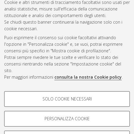
Cookie e altri strumenti di tracciamento facoltativi sono usati per
Questa lista e' stata generata il
Sat Aug 8 20:44:19 2026
analisi statistiche, misure sull'efficacia della comunicazione
CEST
.
istituzionale e analisi dei comportamenti degli utenti.
Se chiudi questo banner continuerai la navigazione solo con i
cookie necessari.
Atom
Puoi esprimere il consenso sui cookie facoltativi attivando
Rss 1.0
l'opzione in "Personalizza cookie" e, se vuoi, potrai esprimere
consensi più specifici in "Mostra cookie di profilazione".
Rss 2.0
Potrai sempre rivedere le tue scelte e verificare lo stato dei
consensi rientrando nella sezione "Impostazione cookie" del
AMS Dottorato
sito.
Per maggiori informazioni
consulta la nostra Cookie policy
.
ISSN: 2038-7946
Servizio implementato e gestito da
AlmaDL
Impostazioni Cookie
COOKIE DI PROFILAZIONE -
SOLO COOKIE NECESSARI
Informativa sulla privacy
FACOLTATIVI
Condizioni d’uso del sito
Si tratta di cookie utilizzati per analizzare le caratteristiche della
navigazione degli utenti, creare profili in base al loro comportamento
PERSONALIZZA COOKIE
sul sito, per analisi di marketing.
Mostra cookie di profilazione