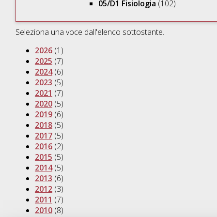
05/D1 Fisiologia
(102)
Seleziona una voce dall'elenco sottostante.
2026
(1)
2025
(7)
2024
(6)
2023
(5)
2021
(7)
2020
(5)
2019
(6)
2018
(5)
2017
(5)
2016
(2)
2015
(5)
2014
(5)
2013
(6)
2012
(3)
2011
(7)
2010
(8)