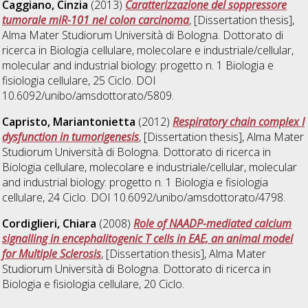
Caggiano, Cinzia
(2013)
Caratterizzazione del soppressore
tumorale miR-101 nel colon carcinoma
, [Dissertation thesis],
Alma Mater Studiorum Università di Bologna. Dottorato di
ricerca in
Biologia cellulare, molecolare e industriale/cellular,
molecular and industrial biology: progetto n. 1 Biologia e
fisiologia cellulare
, 25 Ciclo. DOI
10.6092/unibo/amsdottorato/5809.
Capristo, Mariantonietta
(2012)
Respiratory chain complex I
dysfunction in tumorigenesis
, [Dissertation thesis], Alma Mater
Studiorum Università di Bologna. Dottorato di ricerca in
Biologia cellulare, molecolare e industriale/cellular, molecular
and industrial biology: progetto n. 1 Biologia e fisiologia
cellulare
, 24 Ciclo. DOI 10.6092/unibo/amsdottorato/4798.
Cordiglieri, Chiara
(2008)
Role of NAADP-mediated calcium
signalling in encephalitogenic T cells in EAE, an animal model
for Multiple Sclerosis
, [Dissertation thesis], Alma Mater
Studiorum Università di Bologna. Dottorato di ricerca in
Biologia e fisiologia cellulare
, 20 Ciclo.