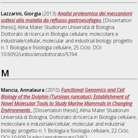
Lazzarini, Giorgia
(2013)
Analisi proteomica dei meccanismi
sottesi alla malatia da reflusso gastroesofageo
, [Dissertation
thesis], Alma Mater Studiorum Università di Bologna.
Dottorato di ricerca in
Biologia cellulare, molecolare e
industriale/cellular, molecular and industrial biology: progetto
n. 1 Biologia e fisiologia cellulare
, 25 Ciclo. DOI
10.6092/unibo/amsdottorato/5764.
M
Mancia, Annalaura
(2010)
Functional Genomics and Cell
Biology of the Dolphin (Tursiops runcatus): Establishment of
Novel Molecular Tools to Study Marine Mammals in Changing
Environments
, [Dissertation thesis], Alma Mater Studiorum
Università di Bologna. Dottorato di ricerca in
Biologia cellulare,
molecolare e industriale/cellular, molecular and industrial
biology: progetto n. 1 Biologia e fisiologia cellulare
, 22 Ciclo.
DOI 10.6092/unibo/amsdottorato/2462.