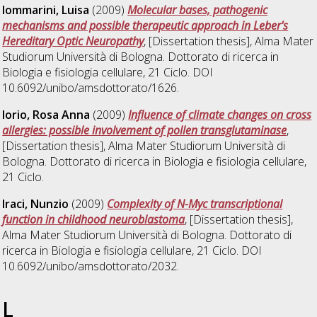
Iommarini, Luisa
(2009)
Molecular bases, pathogenic
mechanisms and possible therapeutic approach in Leber's
Hereditary Optic Neuropathy
, [Dissertation thesis], Alma Mater
Studiorum Università di Bologna. Dottorato di ricerca in
Biologia e fisiologia cellulare
, 21 Ciclo. DOI
10.6092/unibo/amsdottorato/1626.
Iorio, Rosa Anna
(2009)
Influence of climate changes on cross
allergies: possible involvement of pollen transglutaminase
,
[Dissertation thesis], Alma Mater Studiorum Università di
Bologna. Dottorato di ricerca in
Biologia e fisiologia cellulare
,
21 Ciclo.
Iraci, Nunzio
(2009)
Complexity of N-Myc transcriptional
function in childhood neuroblastoma
, [Dissertation thesis],
Alma Mater Studiorum Università di Bologna. Dottorato di
ricerca in
Biologia e fisiologia cellulare
, 21 Ciclo. DOI
10.6092/unibo/amsdottorato/2032.
L