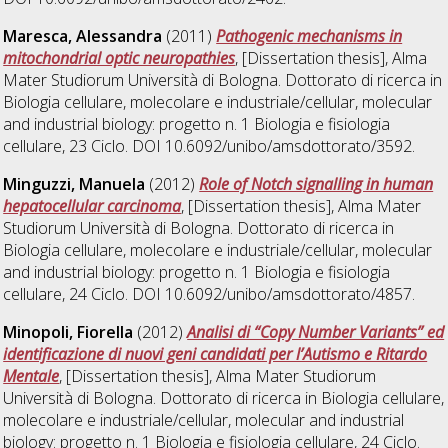
Maresca, Alessandra
(2011)
Pathogenic mechanisms in
mitochondrial optic neuropathies
, [Dissertation thesis], Alma
Mater Studiorum Università di Bologna. Dottorato di ricerca in
Biologia cellulare, molecolare e industriale/cellular, molecular
and industrial biology: progetto n. 1 Biologia e fisiologia
cellulare
, 23 Ciclo. DOI 10.6092/unibo/amsdottorato/3592.
Minguzzi, Manuela
(2012)
Role of Notch signalling in human
hepatocellular carcinoma
, [Dissertation thesis], Alma Mater
Studiorum Università di Bologna. Dottorato di ricerca in
Biologia cellulare, molecolare e industriale/cellular, molecular
and industrial biology: progetto n. 1 Biologia e fisiologia
cellulare
, 24 Ciclo. DOI 10.6092/unibo/amsdottorato/4857.
Minopoli, Fiorella
(2012)
Analisi di “Copy Number Variants” ed
identificazione di nuovi geni candidati per l’Autismo e Ritardo
Mentale
, [Dissertation thesis], Alma Mater Studiorum
Università di Bologna. Dottorato di ricerca in
Biologia cellulare,
molecolare e industriale/cellular, molecular and industrial
biology: progetto n. 1 Biologia e fisiologia cellulare
, 24 Ciclo.