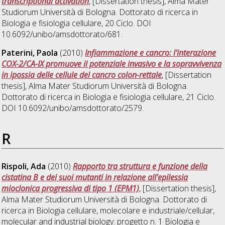
transcriptional activation
, [Dissertation thesis], Alma Mater
Studiorum Università di Bologna. Dottorato di ricerca in
Biologia e fisiologia cellulare
, 20 Ciclo. DOI
10.6092/unibo/amsdottorato/681.
Paterini, Paola
(2010)
Infiammazione e cancro: l'interazione
COX-2/CA-IX promuove il potenziale invasivo e la sopravvivenza
in ipossia delle cellule del cancro colon-rettale
, [Dissertation
thesis], Alma Mater Studiorum Università di Bologna.
Dottorato di ricerca in
Biologia e fisiologia cellulare
, 21 Ciclo.
DOI 10.6092/unibo/amsdottorato/2579.
R
Rispoli, Ada
(2010)
Rapporto tra struttura e funzione della
cistatina B e dei suoi mutanti in relazione all'epilessia
mioclonica progressiva di tipo 1 (EPM1)
, [Dissertation thesis],
Alma Mater Studiorum Università di Bologna. Dottorato di
ricerca in
Biologia cellulare, molecolare e industriale/cellular,
molecular and industrial biology: progetto n. 1 Biologia e