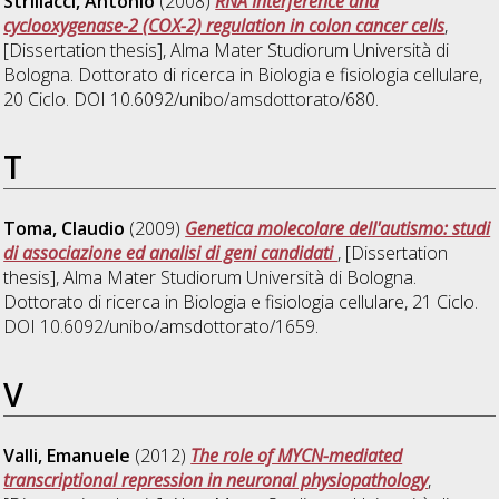
Strillacci, Antonio
(2008)
RNA Interference and
cyclooxygenase-2 (COX-2) regulation in colon cancer cells
,
[Dissertation thesis], Alma Mater Studiorum Università di
Bologna. Dottorato di ricerca in
Biologia e fisiologia cellulare
,
20 Ciclo. DOI 10.6092/unibo/amsdottorato/680.
T
Toma, Claudio
(2009)
Genetica molecolare dell'autismo: studi
di associazione ed analisi di geni candidati
, [Dissertation
thesis], Alma Mater Studiorum Università di Bologna.
Dottorato di ricerca in
Biologia e fisiologia cellulare
, 21 Ciclo.
DOI 10.6092/unibo/amsdottorato/1659.
V
Valli, Emanuele
(2012)
The role of MYCN-mediated
transcriptional repression in neuronal physiopathology
,