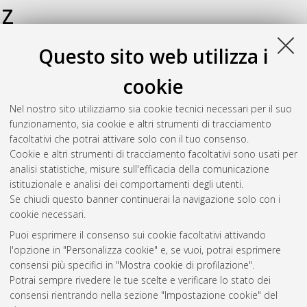
Z
Questo sito web utilizza i
Zoli, Monica
(2011)
Structural and functional analysis of
centromeric chromatin
, [Dissertation thesis], Alma Mater
cookie
Studiorum Università di Bologna. Dottorato di ricerca in
Biologia cellulare, molecolare e industriale/cellular, molecular
Nel nostro sito utilizziamo sia cookie tecnici necessari per il suo
and industrial biology: progetto n. 1 Biologia e fisiologia
funzionamento, sia cookie e altri strumenti di tracciamento
cellulare
, 23 Ciclo. DOI 10.6092/unibo/amsdottorato/3803.
facoltativi che potrai attivare solo con il tuo consenso.
Cookie e altri strumenti di tracciamento facoltativi sono usati per
Questa lista e' stata generata il
Wed Aug 5 20:49:50 2026
analisi statistiche, misure sull'efficacia della comunicazione
CEST
.
istituzionale e analisi dei comportamenti degli utenti.
Se chiudi questo banner continuerai la navigazione solo con i
cookie necessari.
Atom
Puoi esprimere il consenso sui cookie facoltativi attivando
Rss 1.0
l'opzione in "Personalizza cookie" e, se vuoi, potrai esprimere
consensi più specifici in "Mostra cookie di profilazione".
Rss 2.0
Potrai sempre rivedere le tue scelte e verificare lo stato dei
consensi rientrando nella sezione "Impostazione cookie" del