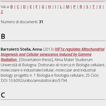
Vai a:
B
|
C
|
D
|
E
|
F
|
G
|
H
|
I
|
L
|
M
|
P
|
R
|
S
|
T
|
V
|
Z
Numero di documenti:
31
.
B
Bartoletti Stella, Anna
(2013)
HIF1α regulates Mitochondrial
biogenesis and Cellular senescence induced by Gamma
Radiation
, [Dissertation thesis], Alma Mater Studiorum
Università di Bologna. Dottorato di ricerca in
Biologia cellulare,
molecolare e industriale/cellular, molecular and industrial
biology: progetto n. 1 Biologia e fisiologia cellulare
, 25 Ciclo.
DOI 10.6092/unibo/amsdottorato/5794.
C