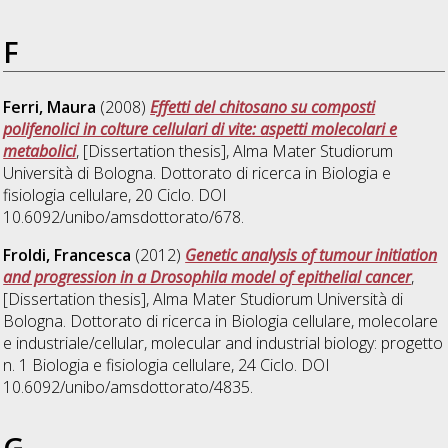
F
Ferri, Maura
(2008)
Effetti del chitosano su composti
polifenolici in colture cellulari di vite: aspetti molecolari e
metabolici
, [Dissertation thesis], Alma Mater Studiorum
Università di Bologna. Dottorato di ricerca in
Biologia e
fisiologia cellulare
, 20 Ciclo. DOI
10.6092/unibo/amsdottorato/678.
Froldi, Francesca
(2012)
Genetic analysis of tumour initiation
and progression in a Drosophila model of epithelial cancer
,
[Dissertation thesis], Alma Mater Studiorum Università di
Bologna. Dottorato di ricerca in
Biologia cellulare, molecolare
e industriale/cellular, molecular and industrial biology: progetto
n. 1 Biologia e fisiologia cellulare
, 24 Ciclo. DOI
10.6092/unibo/amsdottorato/4835.
G