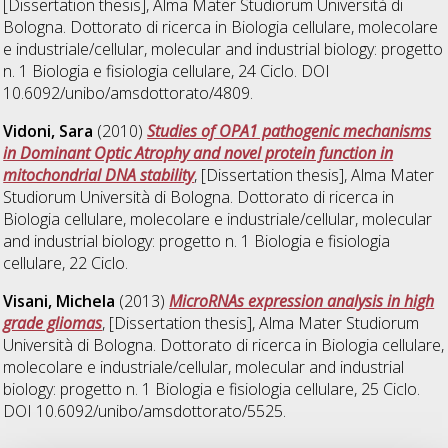
[Dissertation thesis], Alma Mater Studiorum Università di
Bologna. Dottorato di ricerca in
Biologia cellulare, molecolare
e industriale/cellular, molecular and industrial biology: progetto
n. 1 Biologia e fisiologia cellulare
, 24 Ciclo. DOI
10.6092/unibo/amsdottorato/4809.
Vidoni, Sara
(2010)
Studies of OPA1 pathogenic mechanisms
in Dominant Optic Atrophy and novel protein function in
mitochondrial DNA stability
, [Dissertation thesis], Alma Mater
Studiorum Università di Bologna. Dottorato di ricerca in
Biologia cellulare, molecolare e industriale/cellular, molecular
and industrial biology: progetto n. 1 Biologia e fisiologia
cellulare
, 22 Ciclo.
Visani, Michela
(2013)
MicroRNAs expression analysis in high
grade gliomas
, [Dissertation thesis], Alma Mater Studiorum
Università di Bologna. Dottorato di ricerca in
Biologia cellulare,
molecolare e industriale/cellular, molecular and industrial
biology: progetto n. 1 Biologia e fisiologia cellulare
, 25 Ciclo.
DOI 10.6092/unibo/amsdottorato/5525.