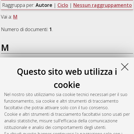
Raggruppa per:
Autore
|
Ciclo
|
Nessun raggruppamento
Vai a:
M
Numero di documenti:
1
.
M
Mattioni, Margherita
(2026)
La biblioteca d'autore come
Questo sito web utilizza i
modello epistemologico e laboratorio narrativo. Un'indagine
filosofica sulla biblioteca di lavoro e sui libri postillati di
cookie
Umberto Eco
, [Dissertation thesis], Alma Mater Studiorum
Università di Bologna. Dottorato di ricerca in
Patrimonio
Nel nostro sito utilizziamo sia cookie tecnici necessari per il suo
culturale nell'ecosistema digitale
, 38 Ciclo. DOI
funzionamento, sia cookie e altri strumenti di tracciamento
10.48676/unibo/amsdottorato/13151.
facoltativi che potrai attivare solo con il tuo consenso.
Cookie e altri strumenti di tracciamento facoltativi sono usati per
Questa lista e' stata generata il
Sat Aug 8 20:31:42 2026
analisi statistiche, misure sull'efficacia della comunicazione
CEST
.
istituzionale e analisi dei comportamenti degli utenti.
Se chiudi questo banner continuerai la navigazione solo con i