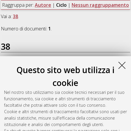
Raggruppa per:
Autore
|
Ciclo
|
Nessun raggruppamento
Vai a:
38
Numero di documenti:
1
.
38
Mattioni, Margherita
(2026)
La biblioteca d'autore come
Questo sito web utilizza i
modello epistemologico e laboratorio narrativo. Un'indagine
filosofica sulla biblioteca di lavoro e sui libri postillati di
cookie
Umberto Eco
, [Dissertation thesis], Alma Mater Studiorum
Università di Bologna. Dottorato di ricerca in
Patrimonio
Nel nostro sito utilizziamo sia cookie tecnici necessari per il suo
culturale nell'ecosistema digitale
, 38 Ciclo. DOI
funzionamento, sia cookie e altri strumenti di tracciamento
10.48676/unibo/amsdottorato/13151.
facoltativi che potrai attivare solo con il tuo consenso.
Cookie e altri strumenti di tracciamento facoltativi sono usati per
Questa lista e' stata generata il
Thu Aug 6 20:31:27 2026
analisi statistiche, misure sull'efficacia della comunicazione
CEST
.
istituzionale e analisi dei comportamenti degli utenti.
Se chiudi questo banner continuerai la navigazione solo con i