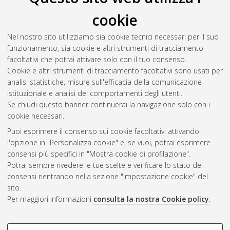
cookie
Nel nostro sito utilizziamo sia cookie tecnici necessari per il suo
funzionamento, sia cookie e altri strumenti di tracciamento
facoltativi che potrai attivare solo con il tuo consenso.
Cookie e altri strumenti di tracciamento facoltativi sono usati per
Gestione del documento:
analisi statistiche, misure sull'efficacia della comunicazione
istituzionale e analisi dei comportamenti degli utenti.
Se chiudi questo banner continuerai la navigazione solo con i
cookie necessari.
Atom
Puoi esprimere il consenso sui cookie facoltativi attivando
Rss 1.0
l'opzione in "Personalizza cookie" e, se vuoi, potrai esprimere
consensi più specifici in "Mostra cookie di profilazione".
Rss 2.0
Potrai sempre rivedere le tue scelte e verificare lo stato dei
consensi rientrando nella sezione "Impostazione cookie" del
sito.
AMS Dottorato
Per maggiori informazioni
consulta la nostra Cookie policy
.
ISSN: 2038-7946
Servizio implementato e gestito da
AlmaDL
Impostazioni Cookie
COOKIE DI PROFILAZIONE -