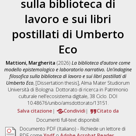
sulla biblioteca di
lavoro e sui libri
postillati di Umberto
Eco
Mattioni, Margherita
(2026)
La biblioteca d'autore come
modello epistemologico e laboratorio narrativo. Un'indagine
filosofica sulla biblioteca di lavoro e sui libri postillati di
Umberto Eco
, [Dissertation thesis], Alma Mater Studiorum
Università di Bologna. Dottorato di ricerca in
Patrimonio
culturale nell'ecosistema digitale
, 38 Ciclo. DOI
10.48676/unibo/amsdottorato/13151.
Salva citazione
Condividi
Citato da
Documenti full-text disponibili:
Documento PDF
(Italiano) - Richiede un lettore di
PDF come
Xpdf
o
Adobe Acrobat Reader