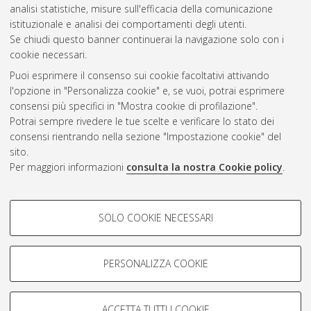
2007
(6)
analisi statistiche, misure sull'efficacia della comunicazione
istituzionale e analisi dei comportamenti degli utenti.
Se chiudi questo banner continuerai la navigazione solo con i
cookie necessari.
Atom
Puoi esprimere il consenso sui cookie facoltativi attivando
Rss 1.0
l'opzione in "Personalizza cookie" e, se vuoi, potrai esprimere
consensi più specifici in "Mostra cookie di profilazione".
Rss 2.0
Potrai sempre rivedere le tue scelte e verificare lo stato dei
consensi rientrando nella sezione "Impostazione cookie" del
sito.
AMS Dottorato
Per maggiori informazioni
consulta la nostra Cookie policy
.
ISSN: 2038-7946
Servizio implementato e gestito da
AlmaDL
COOKIE DI PROFILAZIONE -
Impostazioni Cookie
SOLO COOKIE NECESSARI
Informativa sulla privacy
FACOLTATIVI
Condizioni d’uso del sito
Si tratta di cookie utilizzati per analizzare le caratteristiche della
navigazione degli utenti, creare profili in base al loro comportamento
PERSONALIZZA COOKIE
sul sito, per analisi di marketing.
Mostra cookie di profilazione
ACCETTA TUTTI I COOKIE