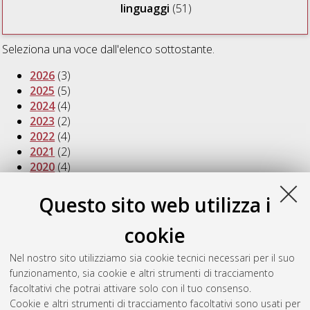
linguaggi
(51)
Seleziona una voce dall'elenco sottostante.
2026
(3)
2025
(5)
2024
(4)
2023
(2)
2022
(4)
2021
(2)
2020
(4)
2019
(2)
2018
(4)
Questo sito web utilizza i
2017
(4)
2013
(2)
cookie
2012
(3)
2011
(1)
Nel nostro sito utilizziamo sia cookie tecnici necessari per il suo
2010
(2)
funzionamento, sia cookie e altri strumenti di tracciamento
2009
(1)
facoltativi che potrai attivare solo con il tuo consenso.
2008
(2)
Cookie e altri strumenti di tracciamento facoltativi sono usati per