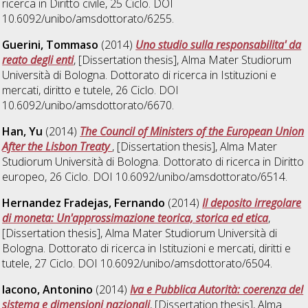
ricerca in
Diritto civile
, 25 Ciclo. DOI
10.6092/unibo/amsdottorato/6255.
Guerini, Tommaso
(2014)
Uno studio sulla responsabilita' da
reato degli enti
, [Dissertation thesis], Alma Mater Studiorum
Università di Bologna. Dottorato di ricerca in
Istituzioni e
mercati, diritto e tutele
, 26 Ciclo. DOI
10.6092/unibo/amsdottorato/6670.
Han, Yu
(2014)
The Council of Ministers of the European Union
After the Lisbon Treaty
, [Dissertation thesis], Alma Mater
Studiorum Università di Bologna. Dottorato di ricerca in
Diritto
europeo
, 26 Ciclo. DOI 10.6092/unibo/amsdottorato/6514.
Hernandez Fradejas, Fernando
(2014)
Il deposito irregolare
di moneta: Un'approssimazione teorica, storica ed etica
,
[Dissertation thesis], Alma Mater Studiorum Università di
Bologna. Dottorato di ricerca in
Istituzioni e mercati, diritti e
tutele
, 27 Ciclo. DOI 10.6092/unibo/amsdottorato/6504.
Iacono, Antonino
(2014)
Iva e Pubblica Autorità: coerenza del
sistema e dimensioni nazionali
, [Dissertation thesis], Alma