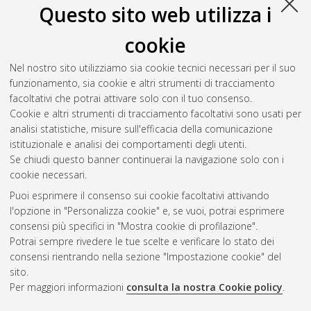
Istituzioni e mercati, diritto e tutele
, 26 Ciclo. DOI
Questo sito web utilizza i
10.6092/unibo/amsdottorato/6682.
cookie
Xu, Wenming
(2014)
Shareholder protection and stock market
development
, [Dissertation thesis], Alma Mater Studiorum
Nel nostro sito utilizziamo sia cookie tecnici necessari per il suo
Università di Bologna. Dottorato di ricerca in
Diritto europeo
,
funzionamento, sia cookie e altri strumenti di tracciamento
26 Ciclo. DOI 10.6092/unibo/amsdottorato/6463.
facoltativi che potrai attivare solo con il tuo consenso.
Cookie e altri strumenti di tracciamento facoltativi sono usati per
Questa lista e' stata generata il
Thu Aug 6 20:50:56 2026
analisi statistiche, misure sull'efficacia della comunicazione
CEST
.
istituzionale e analisi dei comportamenti degli utenti.
Se chiudi questo banner continuerai la navigazione solo con i
cookie necessari.
Atom
Puoi esprimere il consenso sui cookie facoltativi attivando
Rss 1.0
l'opzione in "Personalizza cookie" e, se vuoi, potrai esprimere
consensi più specifici in "Mostra cookie di profilazione".
Rss 2.0
Potrai sempre rivedere le tue scelte e verificare lo stato dei
consensi rientrando nella sezione "Impostazione cookie" del
sito.
AMS Dottorato
Per maggiori informazioni
consulta la nostra Cookie policy
.
ISSN: 2038-7946
Servizio implementato e gestito da
AlmaDL