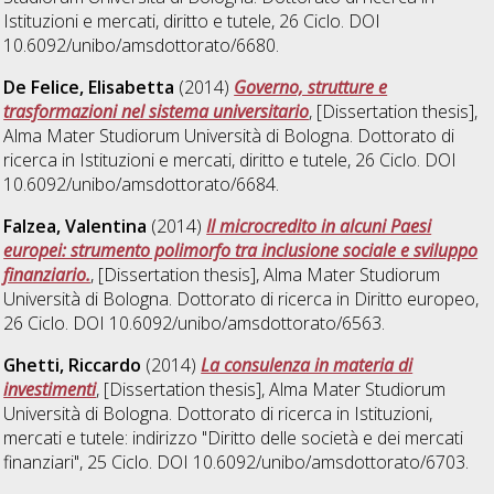
Istituzioni e mercati, diritto e tutele
, 26 Ciclo. DOI
10.6092/unibo/amsdottorato/6680.
De Felice, Elisabetta
(2014)
Governo, strutture e
trasformazioni nel sistema universitario
, [Dissertation thesis],
Alma Mater Studiorum Università di Bologna. Dottorato di
ricerca in
Istituzioni e mercati, diritto e tutele
, 26 Ciclo. DOI
10.6092/unibo/amsdottorato/6684.
Falzea, Valentina
(2014)
Il microcredito in alcuni Paesi
europei: strumento polimorfo tra inclusione sociale e sviluppo
finanziario.
, [Dissertation thesis], Alma Mater Studiorum
Università di Bologna. Dottorato di ricerca in
Diritto europeo
,
26 Ciclo. DOI 10.6092/unibo/amsdottorato/6563.
Ghetti, Riccardo
(2014)
La consulenza in materia di
investimenti
, [Dissertation thesis], Alma Mater Studiorum
Università di Bologna. Dottorato di ricerca in
Istituzioni,
mercati e tutele: indirizzo "Diritto delle società e dei mercati
finanziari"
, 25 Ciclo. DOI 10.6092/unibo/amsdottorato/6703.