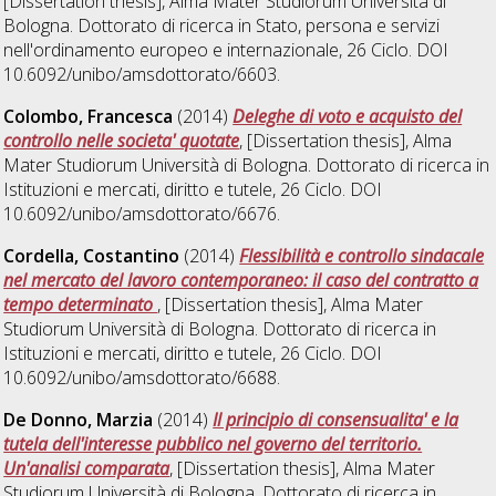
[Dissertation thesis], Alma Mater Studiorum Università di
Bologna. Dottorato di ricerca in
Stato, persona e servizi
nell'ordinamento europeo e internazionale
, 26 Ciclo. DOI
10.6092/unibo/amsdottorato/6603.
Colombo, Francesca
(2014)
Deleghe di voto e acquisto del
controllo nelle societa' quotate
, [Dissertation thesis], Alma
Mater Studiorum Università di Bologna. Dottorato di ricerca in
Istituzioni e mercati, diritto e tutele
, 26 Ciclo. DOI
10.6092/unibo/amsdottorato/6676.
Cordella, Costantino
(2014)
Flessibilità e controllo sindacale
nel mercato del lavoro contemporaneo: il caso del contratto a
tempo determinato
, [Dissertation thesis], Alma Mater
Studiorum Università di Bologna. Dottorato di ricerca in
Istituzioni e mercati, diritto e tutele
, 26 Ciclo. DOI
10.6092/unibo/amsdottorato/6688.
De Donno, Marzia
(2014)
Il principio di consensualita' e la
tutela dell'interesse pubblico nel governo del territorio.
Un'analisi comparata
, [Dissertation thesis], Alma Mater
Studiorum Università di Bologna. Dottorato di ricerca in