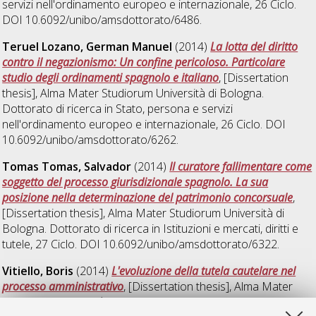
servizi nell'ordinamento europeo e internazionale
, 26 Ciclo.
DOI 10.6092/unibo/amsdottorato/6486.
Teruel Lozano, German Manuel
(2014)
La lotta del diritto
contro il negazionismo: Un confine pericoloso. Particolare
studio degli ordinamenti spagnolo e italiano
, [Dissertation
thesis], Alma Mater Studiorum Università di Bologna.
Dottorato di ricerca in
Stato, persona e servizi
nell'ordinamento europeo e internazionale
, 26 Ciclo. DOI
10.6092/unibo/amsdottorato/6262.
Tomas Tomas, Salvador
(2014)
Il curatore fallimentare come
soggetto del processo giurisdizionale spagnolo. La sua
posizione nella determinazione del patrimonio concorsuale
,
[Dissertation thesis], Alma Mater Studiorum Università di
Bologna. Dottorato di ricerca in
Istituzioni e mercati, diritti e
tutele
, 27 Ciclo. DOI 10.6092/unibo/amsdottorato/6322.
Vitiello, Boris
(2014)
L'evoluzione della tutela cautelare nel
processo amministrativo
, [Dissertation thesis], Alma Mater
Studiorum Università di Bologna. Dottorato di ricerca in