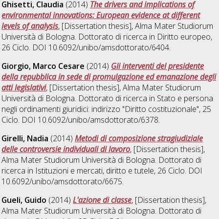
Ghisetti, Claudia
(2014)
The drivers and implications of
environmental innovations: European evidence at different
levels of analysis
, [Dissertation thesis], Alma Mater Studiorum
Università di Bologna. Dottorato di ricerca in
Diritto europeo
,
26 Ciclo. DOI 10.6092/unibo/amsdottorato/6404.
Giorgio, Marco Cesare
(2014)
Gli interventi del presidente
della repubblica in sede di promulgazione ed emanazione degli
atti legislativi
, [Dissertation thesis], Alma Mater Studiorum
Università di Bologna. Dottorato di ricerca in
Stato e persona
negli ordinamenti giuridici: indirizzo "Diritto costituzionale"
, 25
Ciclo. DOI 10.6092/unibo/amsdottorato/6378.
Girelli, Nadia
(2014)
Metodi di composizione stragiudiziale
delle controversie individuali di lavoro
, [Dissertation thesis],
Alma Mater Studiorum Università di Bologna. Dottorato di
ricerca in
Istituzioni e mercati, diritto e tutele
, 26 Ciclo. DOI
10.6092/unibo/amsdottorato/6675.
Gueli, Guido
(2014)
L'azione di classe
, [Dissertation thesis],
Alma Mater Studiorum Università di Bologna. Dottorato di