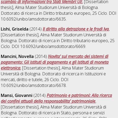
scambio di informazioni tra Stati Membri UE
, [Dissertation
thesis], Alma Mater Studiorum Università di Bologna.
Dottorato di ricerca in
Diritto tributario europeo
, 25 Ciclo. DOI
10.6092/unibo/amsdottorato/6635.
Lishi, Griselda
(2014)
Il diritto alla detrazione e le frodi Iva
,
[Dissertation thesis], Alma Mater Studiorum Università di
Bologna. Dottorato di ricerca in
Diritto tributario europeo
, 25
Ciclo. DOI 10.6092/unibo/amsdottorato/6669.
Mancini, Novella
(2014)
Novita' sul mercato dei sistemi di
pagamento: Gli istituti di pagamento e gli istituti di moneta
elettronica
, [Dissertation thesis], Alma Mater Studiorum
Università di Bologna. Dottorato di ricerca in
Istituzioni e
mercati, diritto e tutele
, 26 Ciclo. DOI
10.6092/unibo/amsdottorato/6678.
Mansi, Giovanni
(2014)
Patrimonio e patrimoni: Alla ricerca
dei confini attuali della responsabilita' patrimoniale
,
[Dissertation thesis], Alma Mater Studiorum Università di
Bologna. Dottorato di ricerca in
Stato, persona e servizi