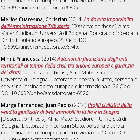
nell'ordinamento europeo e internazionale
, 26 Ciclo. DOI
10.6092/unibo/amsdottorato/6506.
Merlos Cuaresma, Christian
(2014)
La dovuta imparzialità
dell'Amministrazione Tributaria
, [Dissertation thesis], Alma
Mater Studiorum Università di Bologna. Dottorato di ricerca in
Diritto tributario europeo
, 25 Ciclo. DOI
10.6092/unibo/amsdottorato/6749.
Minni, Francesca
(2014)
Autonomia finanziaria degli enti
territoriali al tempo della crisi, tra unione europea e garanzia
dei diritti
, [Dissertation thesis], Alma Mater Studiorum
Università di Bologna. Dottorato di ricerca in
Stato, persona e
servizi nell'ordinamento europeo e internazionale
, 26 Ciclo.
DOI 10.6092/unibo/amsdottorato/6526.
Murga Fernandez, Juan Pablo
(2014)
Profili civilistici della
vendita giudiziale di beni immobili in Italia e in Spagna
,
[Dissertation thesis], Alma Mater Studiorum Università di
Bologna. Dottorato di ricerca in
Stato, persona e servizi
nell'ordinamento europeo e internazionale
, 27 Ciclo. DOI
10.6092/unibo/amsdottorato/6272.