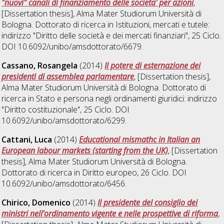
"nuovi" canali di finanziamento delle societa' per azioni
,
[Dissertation thesis], Alma Mater Studiorum Università di
Bologna. Dottorato di ricerca in
Istituzioni, mercati e tutele:
indirizzo "Diritto delle società e dei mercati finanziari"
, 25 Ciclo.
DOI 10.6092/unibo/amsdottorato/6679.
Cassano, Rosangela
(2014)
Il potere di esternazione dei
presidenti di assemblea parlamentare
, [Dissertation thesis],
Alma Mater Studiorum Università di Bologna. Dottorato di
ricerca in
Stato e persona negli ordinamenti giuridici: indirizzo
"Diritto costituzionale"
, 25 Ciclo. DOI
10.6092/unibo/amsdottorato/6299.
Cattani, Luca
(2014)
Educational mismathc in Italian an
European labour markets (starting from the UK)
, [Dissertation
thesis], Alma Mater Studiorum Università di Bologna.
Dottorato di ricerca in
Diritto europeo
, 26 Ciclo. DOI
10.6092/unibo/amsdottorato/6456.
Chirico, Domenico
(2014)
Il presidente del consiglio dei
ministri nell'ordinamento vigente e nelle prospettive di riforma
,