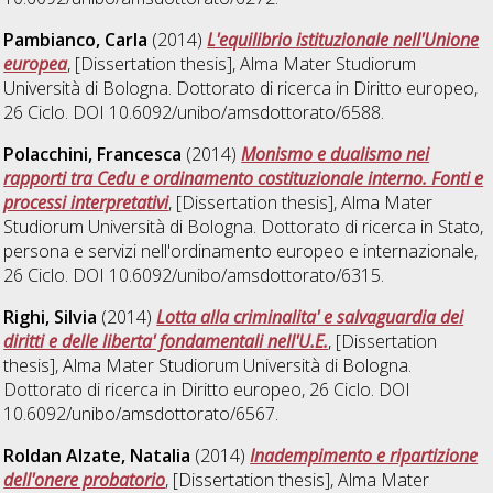
Pambianco, Carla
(2014)
L'equilibrio istituzionale nell'Unione
europea
, [Dissertation thesis], Alma Mater Studiorum
Università di Bologna. Dottorato di ricerca in
Diritto europeo
,
26 Ciclo. DOI 10.6092/unibo/amsdottorato/6588.
Polacchini, Francesca
(2014)
Monismo e dualismo nei
rapporti tra Cedu e ordinamento costituzionale interno. Fonti e
processi interpretativi
, [Dissertation thesis], Alma Mater
Studiorum Università di Bologna. Dottorato di ricerca in
Stato,
persona e servizi nell'ordinamento europeo e internazionale
,
26 Ciclo. DOI 10.6092/unibo/amsdottorato/6315.
Righi, Silvia
(2014)
Lotta alla criminalita' e salvaguardia dei
diritti e delle liberta' fondamentali nell'U.E.
, [Dissertation
thesis], Alma Mater Studiorum Università di Bologna.
Dottorato di ricerca in
Diritto europeo
, 26 Ciclo. DOI
10.6092/unibo/amsdottorato/6567.
Roldan Alzate, Natalia
(2014)
Inadempimento e ripartizione
dell'onere probatorio
, [Dissertation thesis], Alma Mater