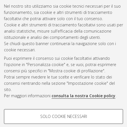
Nel nostro sito utilizziamo sia cookie tecnici necessari per il suo
funzionamento, sia cookie e altri strumenti di tracciamento
facoltativi che potrai attivare solo con il tuo consenso.
Cookie e altri strumenti di tracciamento facoltativi sono usati per
Gestione del documento:
analisi statistiche, misure sull'efficacia della comunicazione
istituzionale e analisi dei comportamenti degli utenti.
Se chiudi questo banner continuerai la navigazione solo con i
cookie necessari.
Atom
Puoi esprimere il consenso sui cookie facoltativi attivando
Rss 1.0
l'opzione in "Personalizza cookie" e, se vuoi, potrai esprimere
consensi più specifici in "Mostra cookie di profilazione".
Rss 2.0
Potrai sempre rivedere le tue scelte e verificare lo stato dei
consensi rientrando nella sezione "Impostazione cookie" del
sito.
AMS Dottorato
Per maggiori informazioni
consulta la nostra Cookie policy
.
ISSN: 2038-7946
Servizio implementato e gestito da
AlmaDL
Impostazioni Cookie
COOKIE DI PROFILAZIONE -
SOLO COOKIE NECESSARI
Informativa sulla privacy
FACOLTATIVI
Condizioni d’uso del sito