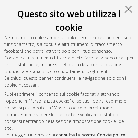
Questo sito web utilizza i
cookie
Nel nostro sito utilizziamo sia cookie tecnici necessari per il suo
funzionamento, sia cookie e altri strumenti di tracciamento
facoltativi che potrai attivare solo con il tuo consenso.
Cookie e altri strumenti di tracciamento facoltativi sono usati per
Gestione del documento:
analisi statistiche, misure sull'efficacia della comunicazione
istituzionale e analisi dei comportamenti degli utenti.
Se chiudi questo banner continuerai la navigazione solo con i
cookie necessari.
Atom
Puoi esprimere il consenso sui cookie facoltativi attivando
Rss 1.0
l'opzione in "Personalizza cookie" e, se vuoi, potrai esprimere
consensi più specifici in "Mostra cookie di profilazione".
Rss 2.0
Potrai sempre rivedere le tue scelte e verificare lo stato dei
consensi rientrando nella sezione "Impostazione cookie" del
sito.
AMS Dottorato
Per maggiori informazioni
consulta la nostra Cookie policy
.
ISSN: 2038-7946