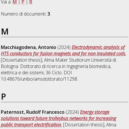
Vai a:
M
|
P
|
R
Numero di documenti:
3
.
M
Macchiagodena, Antonio
(2024)
Electrodynamic analysis of
HTS conductors for fusion magnets and for non insulated coils
,
[Dissertation thesis], Alma Mater Studiorum Università di
Bologna. Dottorato di ricerca in
Ingegneria biomedica,
elettrica e dei sistemi
, 36 Ciclo. DOI
10.48676/unibo/amsdottorato/11298.
P
Paternost, Rudolf Francesco
(2024)
Energy storage
solutions toward future trolleybus networks for increasing
public transport electrification
, [Dissertation thesis], Alma