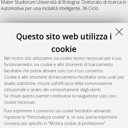
Mater Studiorum Università di Bologna. Dottorato di ricerca in
Automotive per una mobilità intelligente
, 36 Ciclo.
R
Questo sito web utilizza i
Russo, Giacomo
(2024)
Development of flux pump-based
cookie
supply systems for superconducting coils
, [Dissertation thesis],
Alma Mater Studiorum Università di Bologna. Dottorato di
Nel nostro sito utilizziamo sia cookie tecnici necessari per il suo
ricerca in
Ingegneria biomedica, elettrica e dei sistemi
, 36
funzionamento, sia cookie e altri strumenti di tracciamento
Ciclo. DOI 10.48676/unibo/amsdottorato/11605.
facoltativi che potrai attivare solo con il tuo consenso.
Cookie e altri strumenti di tracciamento facoltativi sono usati per
Questa lista e' stata generata il
Sat Aug 8 20:37:47 2026
analisi statistiche, misure sull'efficacia della comunicazione
CEST
.
istituzionale e analisi dei comportamenti degli utenti.
Se chiudi questo banner continuerai la navigazione solo con i
cookie necessari.
Atom
Puoi esprimere il consenso sui cookie facoltativi attivando
Rss 1.0
l'opzione in "Personalizza cookie" e, se vuoi, potrai esprimere
consensi più specifici in "Mostra cookie di profilazione".
Rss 2.0