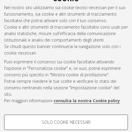
supply systems for superconducting coils
, [Dissertation thesis],
Nel nostro sito utilizziamo sia cookie tecnici necessari per il suo
Alma Mater Studiorum Università di Bologna. Dottorato di
funzionamento, sia cookie e altri strumenti di tracciamento
ricerca in
Ingegneria biomedica, elettrica e dei sistemi
, 36
facoltativi che potrai attivare solo con il tuo consenso.
Ciclo. DOI 10.48676/unibo/amsdottorato/11605.
Cookie e altri strumenti di tracciamento facoltativi sono usati per
analisi statistiche, misure sull'efficacia della comunicazione
Questa lista e' stata generata il
Fri Aug 7 20:39:05 2026 CEST
.
istituzionale e analisi dei comportamenti degli utenti.
Se chiudi questo banner continuerai la navigazione solo con i
cookie necessari.
Atom
Puoi esprimere il consenso sui cookie facoltativi attivando
Rss 1.0
l'opzione in "Personalizza cookie" e, se vuoi, potrai esprimere
consensi più specifici in "Mostra cookie di profilazione".
Rss 2.0
Potrai sempre rivedere le tue scelte e verificare lo stato dei
consensi rientrando nella sezione "Impostazione cookie" del
sito.
AMS Dottorato
Per maggiori informazioni
consulta la nostra Cookie policy
.
ISSN: 2038-7946
Servizio implementato e gestito da
AlmaDL
Impostazioni Cookie
COOKIE DI PROFILAZIONE -
SOLO COOKIE NECESSARI
Informativa sulla privacy
FACOLTATIVI
Condizioni d’uso del sito