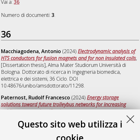
Vai a:
36
Numero di documenti:
3
.
36
Macchiagodena, Antonio
(2024)
Electrodynamic analysis of
HTS conductors for fusion magnets and for non insulated coils
,
[Dissertation thesis], Alma Mater Studiorum Università di
Bologna. Dottorato di ricerca in
Ingegneria biomedica,
elettrica e dei sistemi
, 36 Ciclo. DOI
10.48676/unibo/amsdottorato/11298.
Paternost, Rudolf Francesco
(2024)
Energy storage
solutions toward future trolleybus networks for increasing
public transport electrification
, [Dissertation thesis], Alma
Mater Studiorum Università di Bologna. Dottorato di ricerca in
Questo sito web utilizza i
Automotive per una mobilità intelligente
, 36 Ciclo.
cookie
Russo, Giacomo
(2024)
Development of flux pump-based