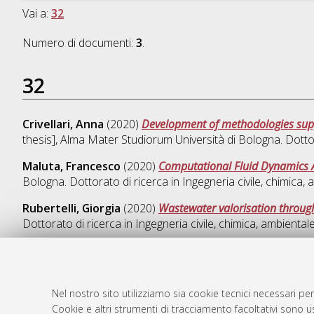
Vai a:
32
Numero di documenti:
3
.
32
Crivellari, Anna
(2020)
Development of methodologies suppo
thesis], Alma Mater Studiorum Università di Bologna. Dotto
Maluta, Francesco
(2020)
Computational Fluid Dynamics 
Bologna. Dottorato di ricerca in
Ingegneria civile, chimica, 
Rubertelli, Giorgia
(2020)
Wastewater valorisation throug
Dottorato di ricerca in
Ingegneria civile, chimica, ambientale
Nel nostro sito utilizziamo sia cookie tecnici necessari per
AMS Dotto
Atom
Cookie e altri strumenti di tracciamento facoltativi sono us