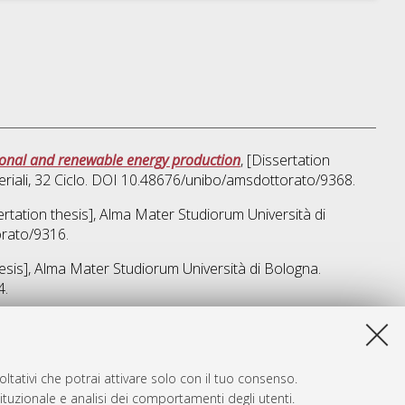
ional and renewable energy production
, [Dissertation
riali
, 32 Ciclo. DOI 10.48676/unibo/amsdottorato/9368.
sertation thesis], Alma Mater Studiorum Università di
orato/9316.
hesis], Alma Mater Studiorum Università di Bologna.
4.
sta lista e' stata generata il
Fri Aug 7 20:37:29 2026 CEST
.
ltativi che potrai attivare solo con il tuo consenso.
tituzionale e analisi dei comportamenti degli utenti.