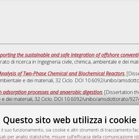
rting the sustainable and safe integration of offshore convent
rato di ricerca in
Ingegneria civile, chimica, ambientale e dei mate
Analysis of Two-Phase Chemical and Biochemical Reactors
, [Dis
ambientale e dei materiali
, 32 Ciclo. DOI 10.6092/unibo/amsdott
h adsorption processes and anaerobic digestion
, [Dissertation t
 e dei materiali
, 32 Ciclo. DOI 10.6092/unibo/amsdottorato/927
Que
Questo sito web utilizza i cookie
 il suo funzionamento, sia cookie e altri strumenti di tracciamento faco
rato
ati per analisi statistiche, misure sull'efficacia della comunicazione is