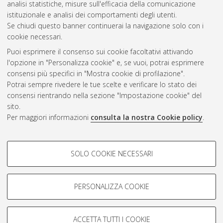
Questa lista e' stata generata il
Wed Aug 5 20:48:46 2026
analisi statistiche, misure sull'efficacia della comunicazione
CEST
.
istituzionale e analisi dei comportamenti degli utenti.
Se chiudi questo banner continuerai la navigazione solo con i
cookie necessari.
Atom
Puoi esprimere il consenso sui cookie facoltativi attivando
Rss 1.0
l'opzione in "Personalizza cookie" e, se vuoi, potrai esprimere
consensi più specifici in "Mostra cookie di profilazione".
Rss 2.0
Potrai sempre rivedere le tue scelte e verificare lo stato dei
consensi rientrando nella sezione "Impostazione cookie" del
AMS Dottorato
sito.
Per maggiori informazioni
consulta la nostra Cookie policy
.
ISSN: 2038-7946
Servizio implementato e gestito da
AlmaDL
Impostazioni Cookie
COOKIE DI PROFILAZIONE -
SOLO COOKIE NECESSARI
Informativa sulla privacy
FACOLTATIVI
Condizioni d’uso del sito
Si tratta di cookie utilizzati per analizzare le caratteristiche della
navigazione degli utenti, creare profili in base al loro comportamento
PERSONALIZZA COOKIE
sul sito, per analisi di marketing.
Mostra cookie di profilazione
ACCETTA TUTTI I COOKIE