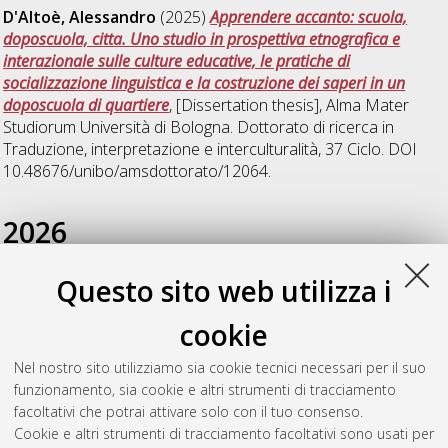
D'Altoè, Alessandro
(2025)
Apprendere accanto: scuola,
doposcuola, citta. Uno studio in prospettiva etnografica e
interazionale sulle culture educative, le pratiche di
socializzazione linguistica e la costruzione dei saperi in un
doposcuola di quartiere
, [Dissertation thesis], Alma Mater
Studiorum Università di Bologna. Dottorato di ricerca in
Traduzione, interpretazione e interculturalità
, 37 Ciclo. DOI
10.48676/unibo/amsdottorato/12064.
2026
Questo sito web utilizza i
Marulo, Carla
(2026)
Corpo e ritmo nell'alfabetizzazione in
italiano lingua seconda (L2): uno studio di caso con
cookie
apprendenti adulti migranti a livelli iniziali di alfabetizzazione
in lingua madre (L1)
, [Dissertation thesis], Alma Mater
Nel nostro sito utilizziamo sia cookie tecnici necessari per il suo
Studiorum Università di Bologna. Dottorato di ricerca in
funzionamento, sia cookie e altri strumenti di tracciamento
Scienze pedagogiche
, 38 Ciclo.
facoltativi che potrai attivare solo con il tuo consenso.
Cookie e altri strumenti di tracciamento facoltativi sono usati per