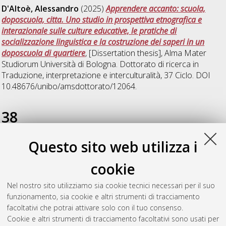
D'Altoè, Alessandro
(2025)
Apprendere accanto: scuola,
doposcuola, citta. Uno studio in prospettiva etnografica e
interazionale sulle culture educative, le pratiche di
socializzazione linguistica e la costruzione dei saperi in un
doposcuola di quartiere
, [Dissertation thesis], Alma Mater
Studiorum Università di Bologna. Dottorato di ricerca in
Traduzione, interpretazione e interculturalità
, 37 Ciclo. DOI
10.48676/unibo/amsdottorato/12064.
38
Questo sito web utilizza i
Marulo, Carla
(2026)
Corpo e ritmo nell'alfabetizzazione in
italiano lingua seconda (L2): uno studio di caso con
cookie
apprendenti adulti migranti a livelli iniziali di alfabetizzazione
in lingua madre (L1)
, [Dissertation thesis], Alma Mater
Nel nostro sito utilizziamo sia cookie tecnici necessari per il suo
Studiorum Università di Bologna. Dottorato di ricerca in
funzionamento, sia cookie e altri strumenti di tracciamento
Scienze pedagogiche
, 38 Ciclo.
facoltativi che potrai attivare solo con il tuo consenso.
Cookie e altri strumenti di tracciamento facoltativi sono usati per