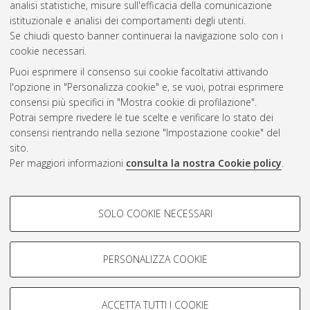
Questa lista e' stata generata il
Sun Aug 9 20:46:56 2026
analisi statistiche, misure sull'efficacia della comunicazione
CEST
.
istituzionale e analisi dei comportamenti degli utenti.
Se chiudi questo banner continuerai la navigazione solo con i
cookie necessari.
Atom
Puoi esprimere il consenso sui cookie facoltativi attivando
Rss 1.0
l'opzione in "Personalizza cookie" e, se vuoi, potrai esprimere
consensi più specifici in "Mostra cookie di profilazione".
Rss 2.0
Potrai sempre rivedere le tue scelte e verificare lo stato dei
consensi rientrando nella sezione "Impostazione cookie" del
AMS Dottorato
sito.
Per maggiori informazioni
consulta la nostra Cookie policy
.
ISSN: 2038-7946
Servizio implementato e gestito da
AlmaDL
Impostazioni Cookie
COOKIE DI PROFILAZIONE -
SOLO COOKIE NECESSARI
Informativa sulla privacy
FACOLTATIVI
Condizioni d’uso del sito
Si tratta di cookie utilizzati per analizzare le caratteristiche della
navigazione degli utenti, creare profili in base al loro comportamento
PERSONALIZZA COOKIE
sul sito, per analisi di marketing.
Mostra cookie di profilazione
ACCETTA TUTTI I COOKIE