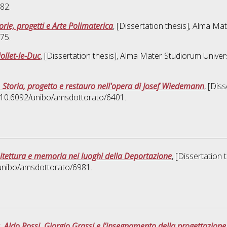
82.
orie, progetti e Arte Polimaterica
, [Dissertation thesis], Alma Ma
75.
iollet-le-Duc
, [Dissertation thesis], Alma Mater Studiorum Univer
. Storia, progetto e restauro nell'opera di Josef Wiedemann
, [Dis
I 10.6092/unibo/amsdottorato/6401.
itettura e memoria nei luoghi della Deportazione
, [Dissertation
/unibo/amsdottorato/6981.
. Aldo Rossi, Giorgio Grassi e l'insegnamento della progettazione