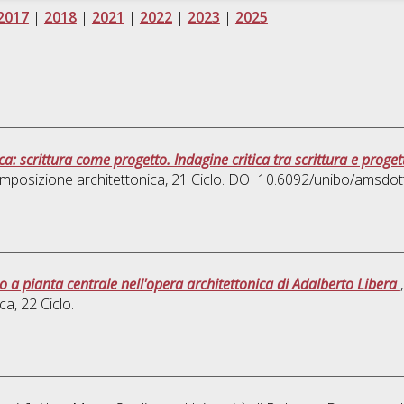
2017
|
2018
|
2021
|
2022
|
2023
|
2025
ca: scrittura come progetto. Indagine critica tra scrittura e proget
mposizione architettonica
, 21 Ciclo. DOI 10.6092/unibo/amsdot
io a pianta centrale nell'opera architettonica di Adalberto Libera
ica
, 22 Ciclo.