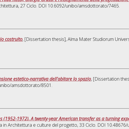
hitettura
, 27 Ciclo. DOI 10.6092/unibo/amsdottorato/7465.
io costruito
, [Dissertation thesis], Alma Mater Studiorum Univers
sione estetico-narrativa dell'abitare lo spazio
, [Dissertation th
/unibo/amsdottorato/8501.
es (1952-1972). A twenty-year American transfer as a turning exp
a in
Architettura e culture del progetto
, 33 Ciclo. DOI 10.48676