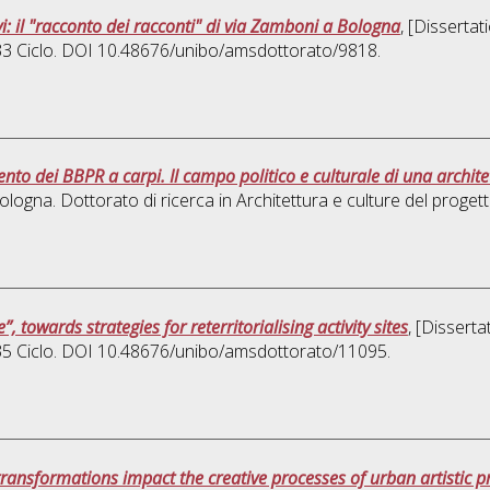
vi: il "racconto dei racconti" di via Zamboni a Bologna
, [Disserta
 33 Ciclo. DOI 10.48676/unibo/amsdottorato/9818.
 dei BBPR a carpi. Il campo politico e culturale di una architet
ologna. Dottorato di ricerca in
Architettura e culture del proget
, towards strategies for reterritorialising activity sites
, [Dissert
 35 Ciclo. DOI 10.48676/unibo/amsdottorato/11095.
ransformations impact the creative processes of urban artistic p