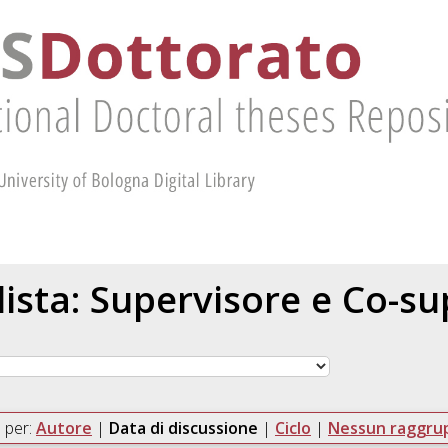
 lista: Supervisore e Co-s
 per:
Autore
|
Data di discussione
|
Ciclo
|
Nessun raggr