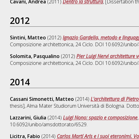
Cavani, Andrea
(2011)
Dentro la struttura
, [Dissertation 
2012
Sintini, Matteo
(2012)
Ignazio Gardella, metodo e linguagg
Composizione architettonica
, 24 Ciclo. DOI 10.6092/unib
Solomita, Pasqualino
(2012)
Pier Luigi Nervi architetture 
Composizione architettonica
, 24 Ciclo. DOI 10.6092/unib
2014
Cassani Simonetti, Matteo
(2014)
L'architettura di Piet
thesis], Alma Mater Studiorum Università di Bologna. Dotto
Lazzarini, Giulia
(2014)
Luigi Nono: spazio e composizione
10.6092/unibo/amsdottorato/6529.
Licitra, Fabio
(2014)
Carlos Martí Arís e i suoi eteronimi. 