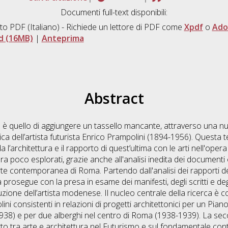
Documenti full-text disponibili:
to PDF
(Italiano) - Richiede un lettore di PDF come
Xpdf
o
Ado
d (16MB)
|
Anteprima
Abstract
ca è quello di aggiungere un tassello mancante, attraverso una nuo
ica dell’artista futurista Enrico Prampolini (1894-1956). Questa te
 l’architettura e il rapporto di quest’ultima con le arti nell'opera
 poco esplorati, grazie anche all'analisi inedita dei documenti or
e contemporanea di Roma. Partendo dall'analisi dei rapporti de
prosegue con la presa in esame dei manifesti, degli scritti e degli a
zione dell’artista modenese. Il nucleo centrale della ricerca è cos
ni consistenti in relazioni di progetti architettonici per un Pian
938) e per due alberghi nel centro di Roma (1938-1939). La seco
rto tra arte e architettura nel Futurismo e sul fondamentale con