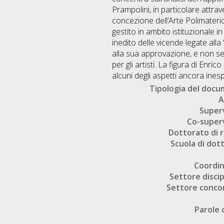
Prampolini, in particolare attra
concezione dell’Arte Polimaterica
gestito in ambito istituzionale i
inedito delle vicende legate alla
alla sua approvazione, e non se
per gli artisti. La figura di E
alcuni degli aspetti ancora inesp
Tipologia del doc
A
Super
Co-super
Dottorato di r
Scuola di dot
Coordi
Settore discip
Settore conco
Parole 