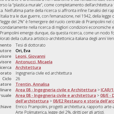
verso la “plastica murale”, come completamento dell’architettura f
. Nell'ultima parte della ricerca si affronta infine l'analisi del r
n Italia tra le due guerre, con l’emanazione, nel 1942, della legge
 “legge del 2%” è l'emergere del ruolo centrale di Prampolini nel 
condariamente nella ricerca di migliori condizioni economiche e
nrico Prampolini emerge dunque, da questa ricerca, come un nod
lorati della cultura artistico-architettonica italiana degli anni Ve
umento
Tesi di dottorato
utore
Ori, Eva
visore
Leoni, Giovanni
visore
Antonucci, Micaela
icerca
Architettura
torato
Ingegneria civile ed architettura
Ciclo
26
natore
Trentin, Annalisa
linare
Area 08 - Ingegneria civile e Architettura
>
ICAR/1
rsuale
Area 08 - Ingegneria civile e architettura
>
08/E - 
dell'architettura
>
08/E2 Restauro e storia dell'ar
chiave
Enrico Prampolini, progetti architettura, rapporto arte-a
Arte Polimaterica, legge del 2%, diritti per gli artisti.