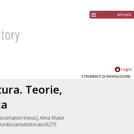
AlmaDL
Login
STRUMENTI DI NAVIGAZIONE
tura. Teorie,
ca
Dissertation thesis], Alma Mater
92/unibo/amsdottorato/6275.