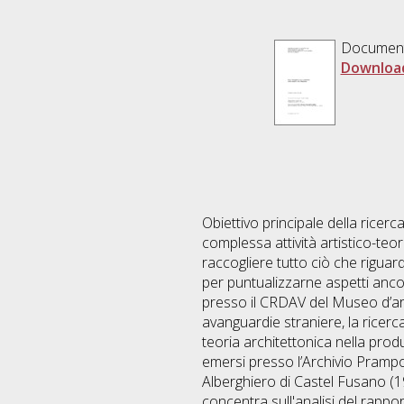
Documen
Downloa
Obiettivo principale della ricer
complessa attività artistico-teor
raccogliere tutto ciò che riguarda
per puntualizzarne aspetti ancora
presso il CRDAV del Museo d’art
avanguardie straniere, la ricerca 
teoria architettonica nella produ
emersi presso l’Archivio Prampoli
Alberghiero di Castel Fusano (1
concentra sull'analisi del rappo