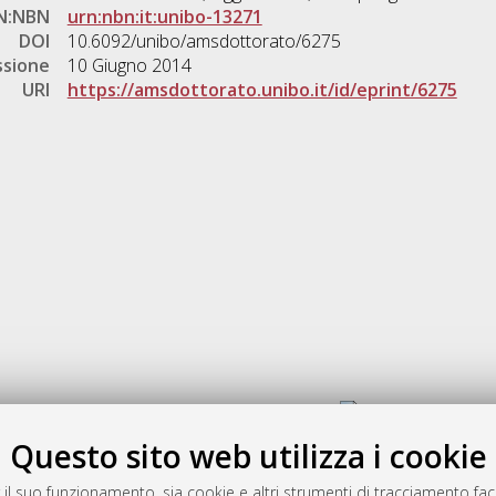
N:NBN
urn:nbn:it:unibo-13271
DOI
10.6092/unibo/amsdottorato/6275
ssione
10 Giugno 2014
URI
https://amsdottorato.unibo.it/id/eprint/6275
Gestione del documento:
Questo sito web utilizza i cookie
 il suo funzionamento, sia cookie e altri strumenti di tracciamento faco