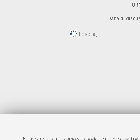
UR
Data di discu
Loading...
Nel nostro sito utilizziamo sia cookie tecnici necessari per