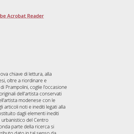
be Acrobat Reader
va chiave di lettura, alla
si, oltre a riordinare e
 di Prampolini, coglie l’occasione
iginali dell'artista conservati
ll’artista modenese con le
rticoli noti e inediti legati alla
tituito dagli elementi inediti
o urbanistico del Centro
nda parte della ricerca si
tributo dato in tal senso da