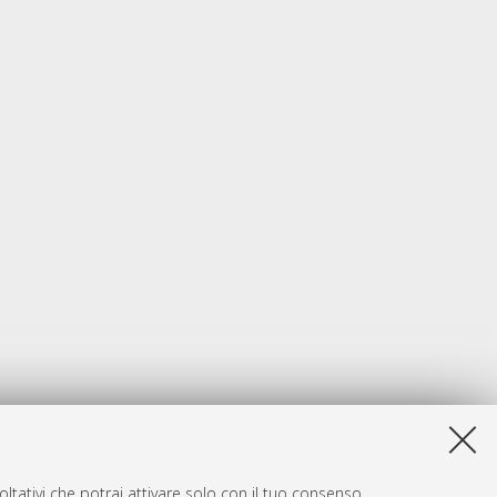
ltativi che potrai attivare solo con il tuo consenso.