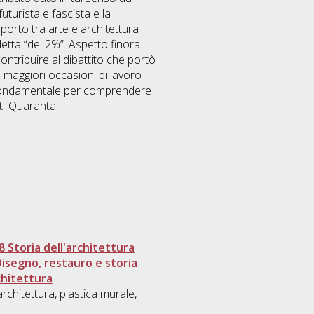
uturista e fascista e la
apporto tra arte e architettura
 detta “del 2%”. Aspetto finora
contribuire al dibattito che portò
 maggiori occasioni di lavoro
o fondamentale per comprendere
nti-Quaranta.
8 Storia dell'architettura
Disegno, restauro e storia
chitettura
rchitettura, plastica murale,