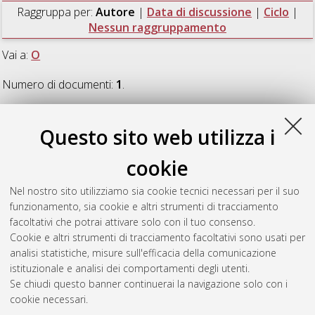
Raggruppa per:
Autore
|
Data di discussione
|
Ciclo
|
Nessun raggruppamento
Vai a:
O
Numero di documenti:
1
.
O
Questo sito web utilizza i
cookie
Ori, Eva
(2014)
Enrico Prampolini tra arte e architettura.
Teorie, progetti e Arte Polimaterica
, [Dissertation thesis], Alma
Nel nostro sito utilizziamo sia cookie tecnici necessari per il suo
Mater Studiorum Università di Bologna. Dottorato di ricerca in
funzionamento, sia cookie e altri strumenti di tracciamento
Architettura
, 26 Ciclo. DOI 10.6092/unibo/amsdottorato/6275.
facoltativi che potrai attivare solo con il tuo consenso.
Cookie e altri strumenti di tracciamento facoltativi sono usati per
Questa lista e' stata generata il
Sat Aug 8 20:46:18 2026
analisi statistiche, misure sull'efficacia della comunicazione
CEST
.
istituzionale e analisi dei comportamenti degli utenti.
Se chiudi questo banner continuerai la navigazione solo con i
cookie necessari.
Atom