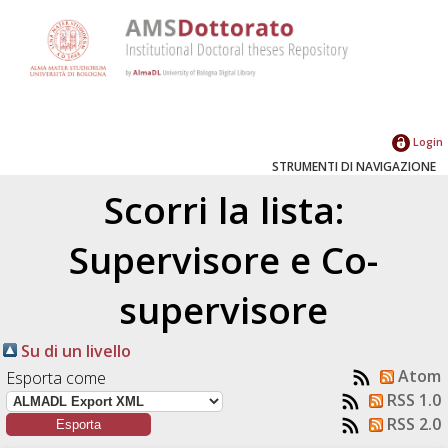
Login
STRUMENTI DI NAVIGAZIONE
Scorri la lista:
Supervisore e Co-
supervisore
Su di un livello
Atom
Esporta come
RSS 1.0
RSS 2.0