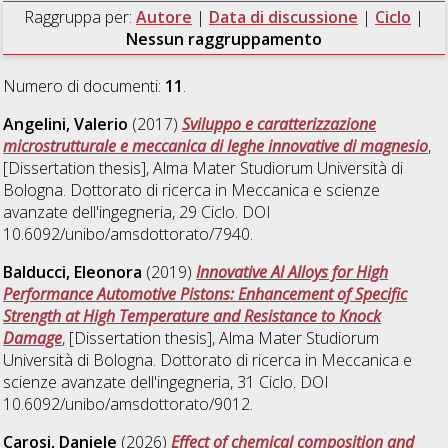
Raggruppa per:
Autore
|
Data di discussione
|
Ciclo
|
Nessun raggruppamento
Numero di documenti:
11
.
Angelini, Valerio
(2017)
Sviluppo e caratterizzazione
microstrutturale e meccanica di leghe innovative di magnesio
,
[Dissertation thesis], Alma Mater Studiorum Università di
Bologna. Dottorato di ricerca in
Meccanica e scienze
avanzate dell'ingegneria
, 29 Ciclo. DOI
10.6092/unibo/amsdottorato/7940.
Balducci, Eleonora
(2019)
Innovative Al Alloys for High
Performance Automotive Pistons: Enhancement of Specific
Strength at High Temperature and Resistance to Knock
Damage
, [Dissertation thesis], Alma Mater Studiorum
Università di Bologna. Dottorato di ricerca in
Meccanica e
scienze avanzate dell'ingegneria
, 31 Ciclo. DOI
10.6092/unibo/amsdottorato/9012.
Carosi, Daniele
(2026)
Effect of chemical composition and