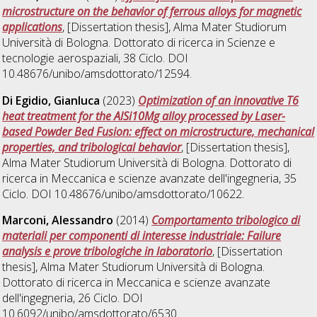
microstructure on the behavior of ferrous alloys for magnetic
applications
, [Dissertation thesis], Alma Mater Studiorum
Università di Bologna. Dottorato di ricerca in
Scienze e
tecnologie aerospaziali
, 38 Ciclo. DOI
10.48676/unibo/amsdottorato/12594.
Di Egidio, Gianluca
(2023)
Optimization of an innovative T6
heat treatment for the AlSi10Mg alloy processed by Laser-
based Powder Bed Fusion: effect on microstructure, mechanical
properties, and tribological behavior
, [Dissertation thesis],
Alma Mater Studiorum Università di Bologna. Dottorato di
ricerca in
Meccanica e scienze avanzate dell'ingegneria
, 35
Ciclo. DOI 10.48676/unibo/amsdottorato/10622.
Marconi, Alessandro
(2014)
Comportamento tribologico di
materiali per componenti di interesse industriale: Failure
analysis e prove tribologiche in laboratorio
, [Dissertation
thesis], Alma Mater Studiorum Università di Bologna.
Dottorato di ricerca in
Meccanica e scienze avanzate
dell'ingegneria
, 26 Ciclo. DOI
10.6092/unibo/amsdottorato/6530.