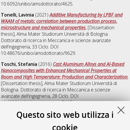
10.6092/unibo/amsdottorato/4625.
Tonelli, Lavinia
(2021)
Additive Manufacturing by LPBF and
WAAM of metals: correlation between production process,
microstructure and mechanical properties
, [Dissertation
thesis], Alma Mater Studiorum Università di Bologna.
Dottorato di ricerca in
Meccanica e scienze avanzate
dell'ingegneria
, 33 Ciclo. DOI
10.48676/unibo/amsdottorato/9629.
Toschi, Stefania
(2016)
Cast Aluminum Alloys and Al-Based
Nanocomposites with Enhanced Mechanical Properties at
Room and High Temperature: Production and Characterization
,
[Dissertation thesis], Alma Mater Studiorum Università di
Bologna. Dottorato di ricerca in
Meccanica e scienze
avanzate dell'ingegneria
, 28 Ciclo. DOI
10.6092/unibo/amsdottorato/7495.
Questo sito web utilizza i
Zanni, Mattia
(2024)
High-strength steels manufactured via
Laser Powder Bed Fusion: effect of post-process heat
cookie
treatments and surface finishing on microstructure and