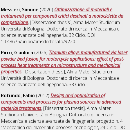
Messieri, Simone
(2020)
Ottimizzazione di materiali e
trattamenti per componenti critici destinati a motociclette da
competizione
, [Dissertation thesis], Alma Mater Studiorum
Università di Bologna. Dottorato di ricerca in
Meccanica e
scienze avanzate dell'ingegneria
, 32 Ciclo. DOI
10.48676/unibo/amsdottorato/9220.
Pirro, Gianluca
(2026)
Titanium alloys manufactured via laser
powder bed fusion for motorcycle applications: effect of post-
process heat treatments on microstructure and mechanical
properties
, [Dissertation thesis], Alma Mater Studiorum
Università di Bologna. Dottorato di ricerca in
Meccanica e
scienze avanzate dell'ingegneria
, 38 Ciclo.
Rotundo, Fabio
(2012)
Design and optimization of
components and processes for plasma sources in advanced
material treatments
, [Dissertation thesis], Alma Mater
Studiorum Università di Bologna. Dottorato di ricerca in
Meccanica e scienze avanzate dell'ingegneria: progetto n. 4
"Meccanica dei materiali e processi tecnologici"
, 24 Ciclo. DOI