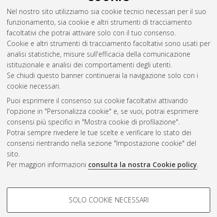
mechanical properties
, [Dissertation thesis], Alma Mater
Nel nostro sito utilizziamo sia cookie tecnici necessari per il suo
Studiorum Università di Bologna. Dottorato di ricerca in
funzionamento, sia cookie e altri strumenti di tracciamento
Automotive per una mobilità intelligente
, 36 Ciclo.
facoltativi che potrai attivare solo con il tuo consenso.
Cookie e altri strumenti di tracciamento facoltativi sono usati per
Questa lista e' stata generata il
Thu Aug 6 20:45:20 2026
analisi statistiche, misure sull'efficacia della comunicazione
CEST
.
istituzionale e analisi dei comportamenti degli utenti.
Se chiudi questo banner continuerai la navigazione solo con i
cookie necessari.
Atom
Puoi esprimere il consenso sui cookie facoltativi attivando
Rss 1.0
l'opzione in "Personalizza cookie" e, se vuoi, potrai esprimere
consensi più specifici in "Mostra cookie di profilazione".
Rss 2.0
Potrai sempre rivedere le tue scelte e verificare lo stato dei
consensi rientrando nella sezione "Impostazione cookie" del
AMS Dottorato
sito.
Per maggiori informazioni
consulta la nostra Cookie policy
.
ISSN: 2038-7946
Servizio implementato e gestito da
AlmaDL
Impostazioni Cookie
COOKIE DI PROFILAZIONE -
SOLO COOKIE NECESSARI
Informativa sulla privacy
FACOLTATIVI
Condizioni d’uso del sito