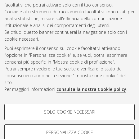
facoltativi che potrai attivare solo con il tuo consenso.
Cookie e altri strumenti di tracciamento facoltativi sono usati per
Gestione del documento:
analisi statistiche, misure sull'efficacia della comunicazione
istituzionale e analisi dei comportamenti degli utenti.
Se chiudi questo banner continuerai la navigazione solo con i
cookie necessari.
Atom
Puoi esprimere il consenso sui cookie facoltativi attivando
Rss 1.0
l'opzione in "Personalizza cookie" e, se vuoi, potrai esprimere
consensi più specifici in "Mostra cookie di profilazione".
Rss 2.0
Potrai sempre rivedere le tue scelte e verificare lo stato dei
consensi rientrando nella sezione "Impostazione cookie" del
sito.
AMS Dottorato
Per maggiori informazioni
consulta la nostra Cookie policy
.
ISSN: 2038-7946
Servizio implementato e gestito da
AlmaDL
Impostazioni Cookie
COOKIE DI PROFILAZIONE -
SOLO COOKIE NECESSARI
Informativa sulla privacy
FACOLTATIVI
Condizioni d’uso del sito
Si tratta di cookie utilizzati per analizzare le caratteristiche della
navigazione degli utenti, creare profili in base al loro comportamento
PERSONALIZZA COOKIE
sul sito, per analisi di marketing.