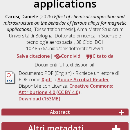
applications
Carosi, Daniele
(2026)
Effect of chemical composition and
microstructure on the behavior of ferrous alloys for magnetic
applications
, [Dissertation thesis], Alma Mater Studiorum
Università di Bologna. Dottorato di ricerca in
Scienze e
tecnologie aerospaziali
, 38 Ciclo. DOI
10.48676/unibo/amsdottorato/12594.
Salva citazione
Condividi
Citato da
Documenti full-text disponibili:
Documento PDF
(English) - Richiede un lettore di
PDF come
Xpdf
o
Adobe Acrobat Reader
Disponibile con Licenza:
Creative Commons:
Attribuzione 4.0 (CC BY 4.0)
.
Download (153MB)
Abstract
Altri metadati