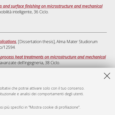
ts and surface finishing on microstructure and mechanical
ilità intelligente
, 36 Ciclo.
plications
, [Dissertation thesis], Alma Mater Studiorum
to/12594.
st-process heat treatments on microstructure and mechanical
vanzate dell'ingegneria
, 38 Ciclo.
sta lista e' stata generata il
Fri Aug 7 20:46:02 2026 CEST
.
ltativi che potrai attivare solo con il tuo consenso.
tituzionale e analisi dei comportamenti degli utenti.
i più specifici in "Mostra cookie di profilazione".