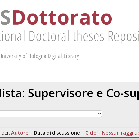
 lista: Supervisore e Co-s
 per:
Autore
|
Data di discussione
|
Ciclo
|
Nessun raggr