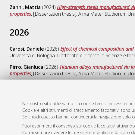
Zanni, Mattia
(2024)
High-strength steels manufactured vi
properties
, [Dissertation thesis], Alma Mater Studiorum Uni
2026
Carosi, Daniele
(2026)
Effect of chemical composition and 
Università di Bologna. Dottorato di ricerca in
Scienze e tec
Pirro, Gianluca
(2026)
Titanium alloys manufactured via la
properties
, [Dissertation thesis], Alma Mater Studiorum Uni
Nel nostro sito utilizziamo sia cookie tecnici necessari per
AMS Dotto
Atom
Cookie e altri strumenti di tracciamento facoltativi sono us
ISSN: 2038
Rss 1.0
Se chiudi questo banner continuerai la navigazione solo c
Servizio i
Puoi esprimere il consenso sui cookie facoltativi attivando
Rss 2.0
Impostazio
Potrai sempre rivedere le tue scelte e verificare lo stato 
Informativa