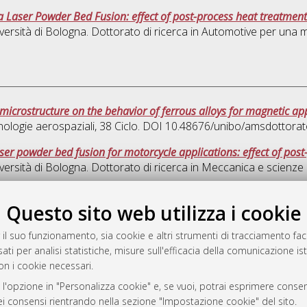
a Laser Powder Bed Fusion: effect of post-process heat treatmen
versità di Bologna. Dottorato di ricerca in
Automotive per una mob
microstructure on the behavior of ferrous alloys for magnetic ap
nologie aerospaziali
, 38 Ciclo. DOI 10.48676/unibo/amsdottora
ser powder bed fusion for motorcycle applications: effect of po
versità di Bologna. Dottorato di ricerca in
Meccanica e scienze a
Que
Questo sito web utilizza i cookie
 il suo funzionamento, sia cookie e altri strumenti di tracciamento faco
rato
ati per analisi statistiche, misure sull'efficacia della comunicazione is
-7946
on i cookie necessari.
mplementato e gestito da
AlmaDL
 l'opzione in "Personalizza cookie" e, se vuoi, potrai esprimere consens
ni Cookie
dei consensi rientrando nella sezione "Impostazione cookie" del sito.
 sulla privacy