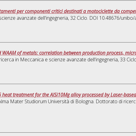
ttamenti per componenti critici destinati a motociclette da compe
cienze avanzate dell'ingegneria
, 32 Ciclo. DOI 10.48676/unibo
 WAAM of metals: correlation between production process, micr
ricerca in
Meccanica e scienze avanzate dell'ingegneria
, 33 Cic
6 heat treatment for the AlSi10Mg alloy processed by Laser-base
, Alma Mater Studiorum Università di Bologna. Dottorato di ricer