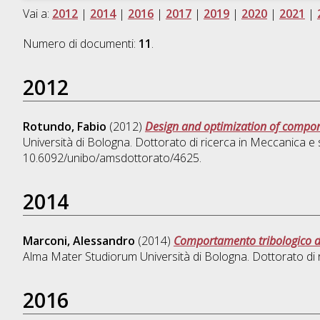
Vai a:
2012
|
2014
|
2016
|
2017
|
2019
|
2020
|
2021
|
Numero di documenti:
11
.
2012
Rotundo, Fabio
(2012)
Design and optimization of compon
Università di Bologna. Dottorato di ricerca in
Meccanica e s
10.6092/unibo/amsdottorato/4625.
2014
Marconi, Alessandro
(2014)
Comportamento tribologico di 
Alma Mater Studiorum Università di Bologna. Dottorato di 
2016