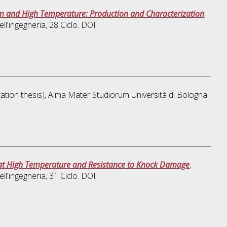
m and High Temperature: Production and Characterization
,
ll'ingegneria
, 28 Ciclo. DOI
rtation thesis], Alma Mater Studiorum Università di Bologna.
h at High Temperature and Resistance to Knock Damage
,
ll'ingegneria
, 31 Ciclo. DOI